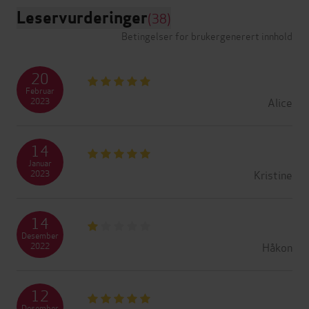
Leservurderinger
(38)
Betingelser for brukergenerert innhold
20
Februar
Alice
2023
14
Januar
Kristine
2023
14
Desember
Håkon
2022
12
Desember