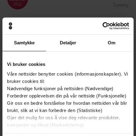
Tommy
2022
09
Desember
Anja
2022
Samtykke
Detaljer
Om
07
November
Vi bruker cookies
Grete
2022
Våre nettsider benytter cookies (informasjonskapsler). Vi
bruker cookies til:
11
Nødvendige funksjoner på nettsiden (Nødvendige)
August
Forbedrer opplevelsen din på vår nettside (Funksjonelle)
maria
2022
Gir oss en bedre forståelse for hvordan nettsiden vår blir
brukt, slik at vi kan forbedre den (Statistiske)
Gjør det mulig for oss å vise deg relevante produkter,
18
kampanjer og tilbud (Markedsføring)
Juli
linda
2022