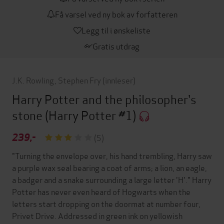
Få varsel ved ny bok av forfatteren
Legg til i ønskeliste
Gratis utdrag
J.K. Rowling
,
Stephen Fry
(innleser)
Harry Potter and the philosopher's
stone
(Harry Potter #1)
239,-
(5)
"Turning the envelope over, his hand trembling, Harry saw
a purple wax seal bearing a coat of arms; a lion, an eagle,
a badger and a snake surrounding a large letter 'H'." Harry
Potter has never even heard of Hogwarts when the
letters start dropping on the doormat at number four,
Privet Drive. Addressed in green ink on yellowish