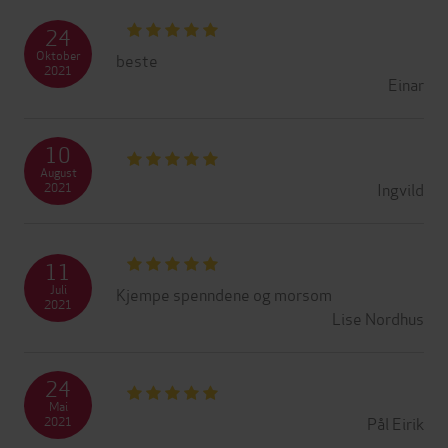
24
Oktober
beste
2021
Einar
10
August
Ingvild
2021
11
Juli
Kjempe spenndene og morsom
2021
Lise Nordhus
24
Mai
Pål Eirik
2021