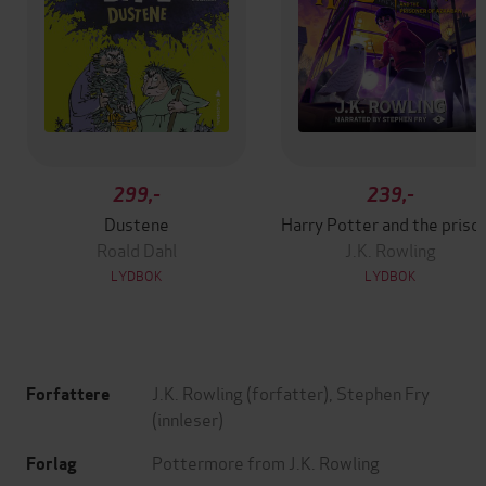
299,-
239,-
Dustene
Harry Potter
Roald Dahl
J.K. Rowling
LYDBOK
LYDBOK
J.K. Rowling
(forfatter),
Stephen Fry
Forfattere
(innleser)
Pottermore from J.K. Rowling
Forlag