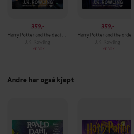
359,-
359,-
Harry Potter and the deathly hallows
Harry Potter and the
J.K. Rowling
J.K. Rowling
LYDBOK
LYDBOK
Andre har også kjøpt