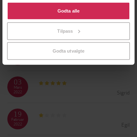
Klikk på «Godta alle» for å gi oss ditt samtykke til å
bruke cookies for alle disse formålene. Du kan også
Godta alle
29
tilpasse ditt samtykke til spesifikke formål ved å klikke
Mai
på «Tilpass». Du kan når som helst trekke tilbake eller
Mathias
2022
Tilpass
endre ditt samtykke.
28
Godta utvalgte
Mars
Ole Henrik
2022
03
Mars
Sigrid
2022
19
Februar
Egil
2022