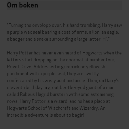
Om boken
"Turning the envelope over, his hand trembling, Harry saw
a purple wax seal bearing a coat of arms; a lion, an eagle,
a badger and a snake surrounding a large letter 'H'."
Harry Potter has never even heard of Hogwarts when the
letters start dropping on the doormat at number four,
Privet Drive. Addressed in green ink on yellowish
parchment with a purple seal, they are swiftly
confiscated by his grisly aunt and uncle. Then, on Harry's
eleventh birthday, a great beetle-eyed giant of a man
called Rubeus Hagrid bursts in with some astonishing
news: Harry Potter is a wizard, and he has a place at
Hogwarts School of Witchcraft and Wizardry. An