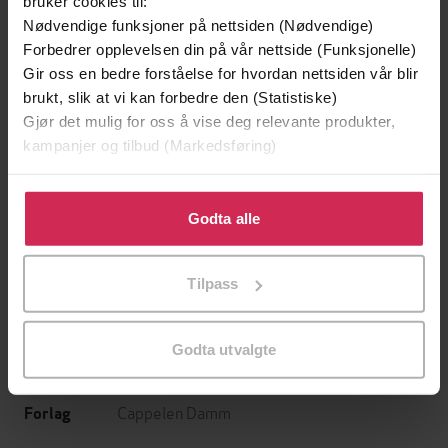
bruker cookies til:
Nødvendige funksjoner på nettsiden (Nødvendige)
Forbedrer opplevelsen din på vår nettside (Funksjonelle)
Gir oss en bedre forståelse for hvordan nettsiden vår blir
brukt, slik at vi kan forbedre den (Statistiske)
Gjør det mulig for oss å vise deg relevante produkter,
kampanjer og tilbud (Markedsføring)
199,-
349,-
Minnesota
Utskudd
Klikk på «Godta alle» for å gi oss ditt samtykke til å
Jo Nesbø
Jørn Lier Horst
bruke cookies for alle disse formålene. Du kan også
Godta alle
EBOK
EBOK
tilpasse ditt samtykke til spesifikke formål ved å klikke
på «Tilpass». Du kan når som helst trekke tilbake eller
Tilpass
endre ditt samtykke.
Dorte Roholte
(forfatter),
Kari Bolstad
Forfattere
Godta utvalgte
(oversetter),
Suzanne Paalgard
(innleser)
Cappelen Damm
Forlag