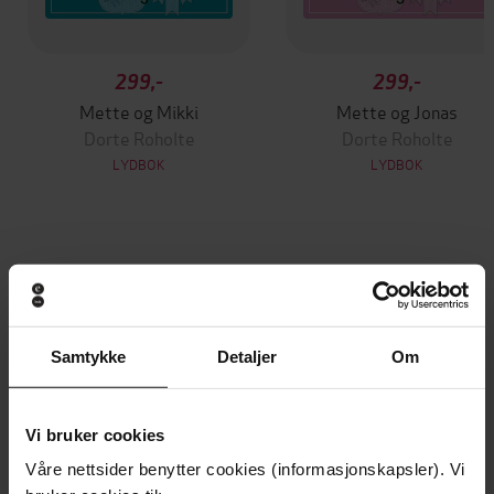
299,-
299,-
Mette og Mikki
Mette og Jonas
Dorte Roholte
Dorte Roholte
LYDBOK
LYDBOK
Andre har også kjøpt
Premium
Premium
Samtykke
Detaljer
Om
Vinner av Rivertonprisen
Første gang på tilbud
Vi bruker cookies
Våre nettsider benytter cookies (informasjonskapsler). Vi