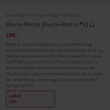
Dorte Roholte
,
Suzanne Paalgard
(innleser)
Heste-Mette
(Heste-Mette #2)
299,-
Dette er den andre lydboken i serien om Mette og
ponnien hennes.Mette er lei seg. Mormor fyller 60 år, og
familien skal reise av sted for å feire henne. Med hva da
med Mikki, ponnien til Mette? Mette vil ikke reise fra
den. Hun vil heller ikke overlate til andre å passe den.
Men far ordner opp med hestepasser Helle. Heste-Helle
vet alt om hester, og hun legger ut om det på en måte
som gjør at Met…
Lydbok
299,-