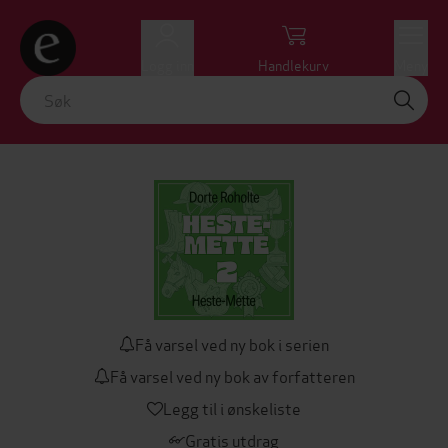
Logg inn
Handlekurv
Meny
Få varsel ved ny bok i serien
Få varsel ved ny bok av forfatteren
Legg til i ønskeliste
Gratis utdrag