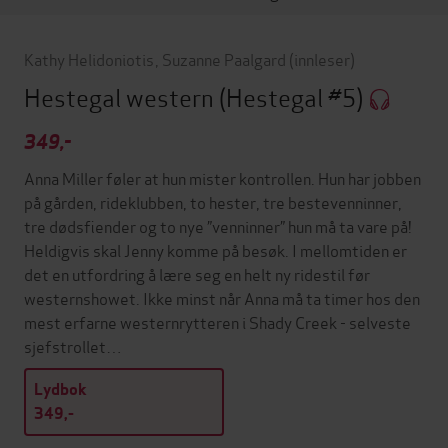
Kathy Helidoniotis
,
Suzanne Paalgard
(innleser)
Hestegal western
(Hestegal #5)
349,-
Anna Miller føler at hun mister kontrollen. Hun har jobben
på gården, rideklubben, to hester, tre bestevenninner,
tre dødsfiender og to nye ”venninner” hun må ta vare på!
Heldigvis skal Jenny komme på besøk. I mellomtiden er
det en utfordring å lære seg en helt ny ridestil før
westernshowet. Ikke minst når Anna må ta timer hos den
mest erfarne westernrytteren i Shady Creek - selveste
sjefstrollet…
Lydbok
349,-