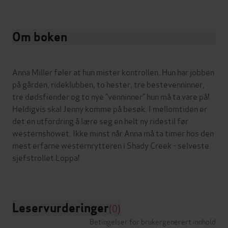
Om boken
Anna Miller føler at hun mister kontrollen. Hun har jobben
på gården, rideklubben, to hester, tre bestevenninner,
tre dødsfiender og to nye ”venninner” hun må ta vare på!
Heldigvis skal Jenny komme på besøk. I mellomtiden er
det en utfordring å lære seg en helt ny ridestil før
westernshowet. Ikke minst når Anna må ta timer hos den
mest erfarne westernrytteren i Shady Creek - selveste
sjefstrollet Loppa!
Leservurderinger
(0)
Betingelser for brukergenerert innhold