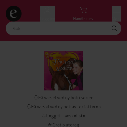
Logg inn
Handlekurv
Meny
Få varsel ved ny bok i serien
Få varsel ved ny bok av forfatteren
Legg til i ønskeliste
Gratis utdrag