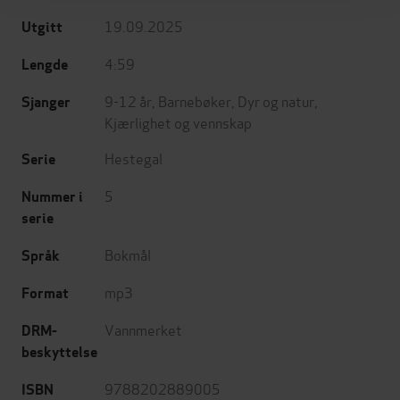
19.09.2025
Utgitt
4:59
Lengde
9-12 år
,
Barnebøker
,
Dyr og natur
,
Sjanger
Kjærlighet og vennskap
Hestegal
Serie
5
Nummer i
serie
Bokmål
Språk
mp3
Format
Vannmerket
DRM-
beskyttelse
9788202889005
ISBN