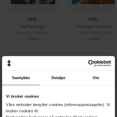
349,-
349,-
Helt hestegal
Hestegal rideskole
Kathy Helidoniotis
Kathy Helidoniotis
LYDBOK
LYDBOK
Andre har også kjøpt
Samtykke
Detaljer
Om
Premium
Premium
Vinner av Rivertonprisen
Første gang på tilbud
Vi bruker cookies
Våre nettsider benytter cookies (informasjonskapsler). Vi
bruker cookies til:
Nødvendige funksjoner på nettsiden (Nødvendige)