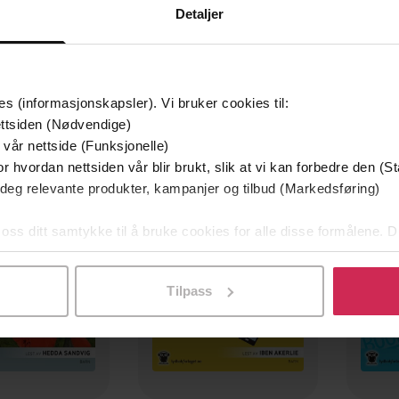
Detaljer
es (informasjonskapsler). Vi bruker cookies til:
ttsiden (Nødvendige)
 vår nettside (Funksjonelle)
Premium
Premi
r hvordan nettsiden vår blir brukt, slik at vi kan forbedre den (St
Boka bak filmen
 deg relevante produkter, kampanjer og tilbud (Markedsføring)
 oss ditt samtykke til å bruke cookies for alle disse formålene. D
l ved å klikke på «Tilpass». Du kan når som helst trekke tilbake
Tilpass