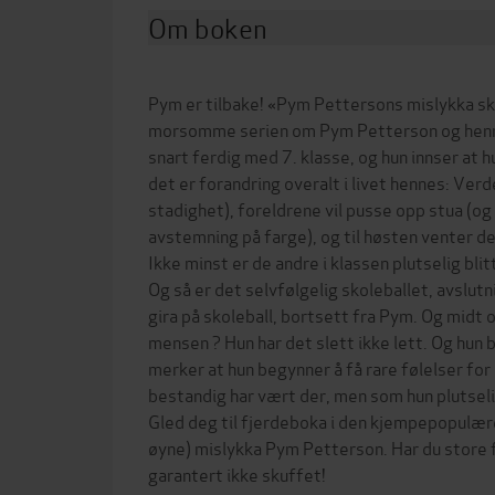
Om boken
Pym er tilbake! «Pym Pettersons mislykka sko
morsomme serien om Pym Petterson og henne
snart ferdig med 7. klasse, og hun innser at 
det er forandring overalt i livet hennes: Ver
stadighet), foreldrene vil pusse opp stua (o
avstemning på farge), og til høsten venter 
Ikke minst er de andre i klassen plutselig bli
Og så er det selvfølgelig skoleballet, avslutn
gira på skoleball, bortsett fra Pym. Og midt 
mensen ? Hun har det slett ikke lett. Og hun b
merker at hun begynner å få rare følelser for
bestandig har vært der, men som hun plutseli
Gled deg til fjerdeboka i den kjempepopulære
øyne) mislykka Pym Petterson. Har du store 