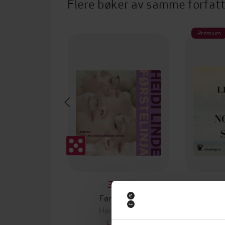
Flere bøker av samme forfat
Premium
399,-
Førstelinja
Nor
Heidi Linde
He
LYDBOK