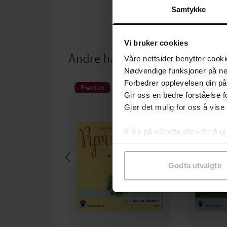
Samtykke
Vi bruker cookies
Andre har også kjøpt
Våre nettsider benytter cooki
Nødvendige funksjoner på ne
Forbedrer opplevelsen din på
Premium
Premium
Gir oss en bedre forståelse fo
Gjør det mulig for oss å vise
Klikk på «Godta alle» for å gi
samtykke til spesifikke formå
Godta utvalgte