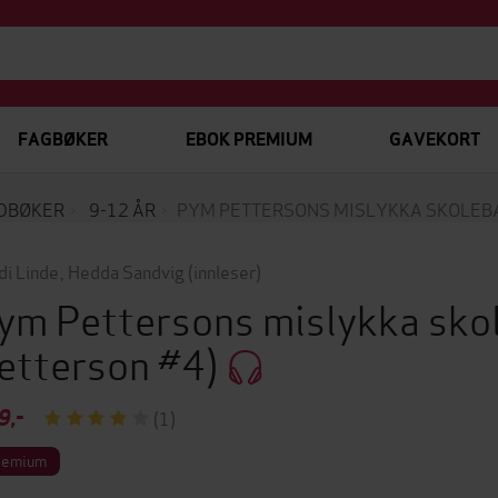
FAGBØKER
EBOK PREMIUM
GAVEKORT
DBØKER
9-12 ÅR
PYM PETTERSONS MISLYKKA SKOLEB
di Linde
,
Hedda Sandvig
(innleser)
ym Pettersons mislykka sko
etterson #4)
9,-
(1)
remium