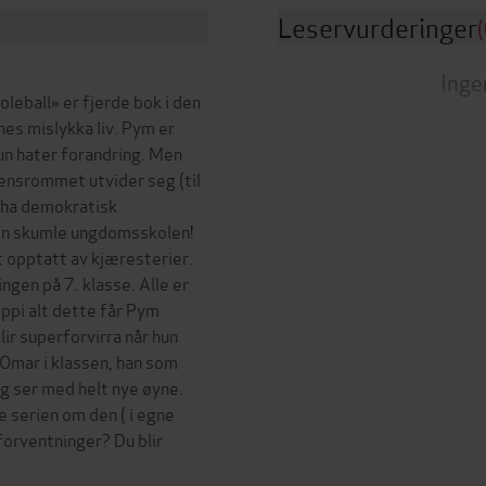
Leservurderinger
(
Inge
leball» er fjerde bok i den
s mislykka liv. Pym er
hun hater forandring. Men
densrommet utvider seg (til
g ha demokratisk
den skumle ungdomsskolen!
tt opptatt av kjæresterier.
ingen på 7. klasse. Alle er
oppi alt dette får Pym
lir superforvirra når hun
 Omar i klassen, han som
g ser med helt nye øyne.
 serien om den ( i egne
forventninger? Du blir