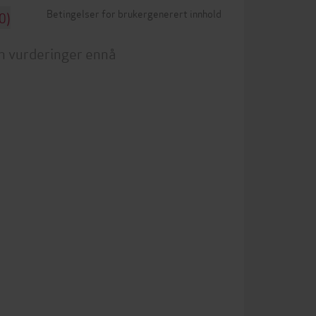
Betingelser for brukergenerert innhold
0)
n vurderinger ennå