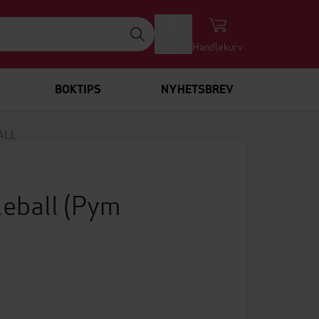
Logg inn
Handlekurv
BOKTIPS
NYHETSBREV
ALL
leball
(Pym