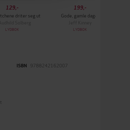
129,-
199,-
tchene driter seg ut
Gode, gamle dager
Audhild Solberg
Jeff Kinney
La
LYDBOK
LYDBOK
9788242162007
ISBN
t