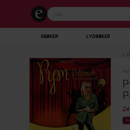
EBØKER
LYDBØKER
LY
Hei
P
P
24
P