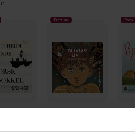
ter
Premium
Premi
379,-
299,-
sk sokkel
Blodet drypper
idi Linde
Heidi Linde
LYDBOK
LYDBOK