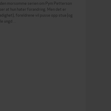
k i den morsomme serien om Pym Petterson
ser at hun hater forandring. Men det er
adighet), foreldrene vil pusse opp stua (og
umle ungd…