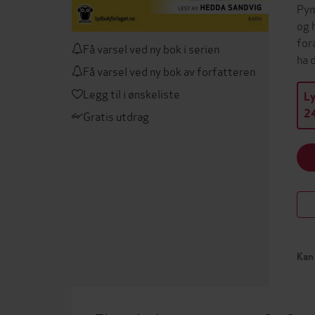
Pym
og 
for
Få varsel ved ny bok i serien
ha 
Få varsel ved ny bok av forfatteren
Legg til i ønskeliste
L
24
Gratis utdrag
Kan 