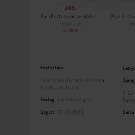
249,-
Pym Pettersons mislykka familie
Heidi Linde
He
LYDBOK
Forfattere
Leng
Heidi Linde
(forfatter),
Hedda
Sjang
Sandvig
(innleser)
9-12 
Lydbokforlaget
Barne
Forlag
02.02.2015
Utgitt
Serie