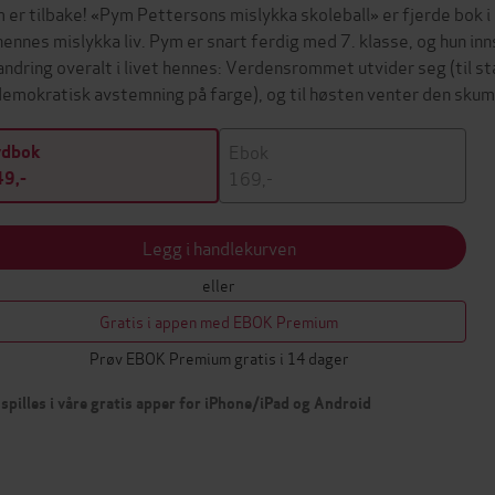
 er tilbake! «Pym Pettersons mislykka skoleball» er fjerde bo
hennes mislykka liv. Pym er snart ferdig med 7. klasse, og hun inn
andring overalt i livet hennes: Verdensrommet utvider seg (til st
demokratisk avstemning på farge), og til høsten venter den sk
Ebok
ydbok
169,-
9,-
Legg i handlekurven
eller
Gratis i appen med EBOK Premium
Prøv EBOK Premium gratis i 14 dager
spilles i våre gratis apper for iPhone/iPad og Android