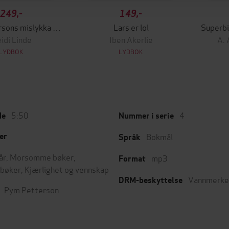
249,-
149,-
Pym Pettersons mislykka skoletur
Lars er lol
Superbi
idi Linde
Iben Akerlie
A. 
LYDBOK
LYDBOK
5:50
4
de
Nummer i serie
Bokmål
er
Språk
år
,
Morsomme bøker
,
mp3
Format
bøker
,
Kjærlighet og vennskap
Vannmerke
DRM-beskyttelse
Pym Petterson