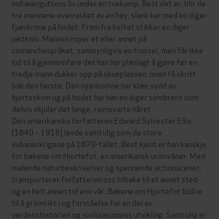
indianerguttens liv under en tvekamp. Best det er, blir de
tre mennene overrasket av en høy, slank kar med en diger
fjærkrone på hodet. Fram fra beltet stikker en diger
jaktkniv. Mannen roper et eller annet på
comanchespråket, sannsynligvis en trussel, men får ikke
tid til å gjennomføre det han har planlagt å gjøre før en
tredje mann dukker opp på skueplassen, noen få skritt
bak den første. Den nyankomne har klær sydd av
hjorteskinn og på hodet har han en diger sombrero som
delvis skjuler det lange, ravnsvarte håret.
Den amerikanske forfatteren Edward Sylvester Ellis
(1840 – 1916) levde samtidig som de store
indianerkrigene på 1870-tallet. Best kjent er han kanskje
for bøkene om Hjortefot, en amerikansk urinnvåner. Med
malende naturbeskrivelser og spennende actionscener,
transporterer forfatteren oss tilbake til et annet sted
og en helt annen tid enn vår. Bøkene om Hjortefot bidrar
til å gi innsikt i og forståelse for en del av
verdenshistorien og sivilisasjonens utvikling. Samtidig er