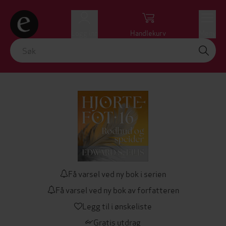
Logg inn
Handlekurv
Meny
Få varsel ved ny bok i serien
Få varsel ved ny bok av forfatteren
Legg til i ønskeliste
Gratis utdrag