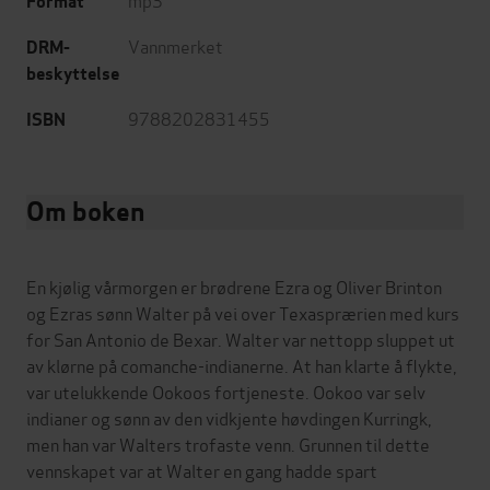
Format
Vannmerket
DRM-
beskyttelse
9788202831455
ISBN
Om boken
En kjølig vårmorgen er brødrene Ezra og Oliver Brinton
og Ezras sønn Walter på vei over Texasprærien med kurs
for San Antonio de Bexar. Walter var nettopp sluppet ut
av klørne på comanche-indianerne. At han klarte å flykte,
var utelukkende Ookoos fortjeneste. Ookoo var selv
indianer og sønn av den vidkjente høvdingen Kurringk,
men han var Walters trofaste venn. Grunnen til dette
vennskapet var at Walter en gang hadde spart