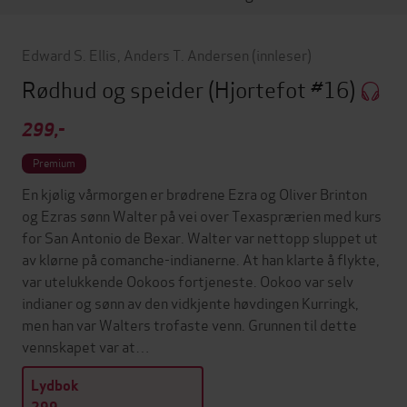
Edward S. Ellis
,
Anders T. Andersen
(innleser)
Rødhud og speider
(Hjortefot #16)
299,-
Premium
En kjølig vårmorgen er brødrene Ezra og Oliver Brinton
og Ezras sønn Walter på vei over Texasprærien med kurs
for San Antonio de Bexar. Walter var nettopp sluppet ut
av klørne på comanche-indianerne. At han klarte å flykte,
var utelukkende Ookoos fortjeneste. Ookoo var selv
indianer og sønn av den vidkjente høvdingen Kurringk,
men han var Walters trofaste venn. Grunnen til dette
vennskapet var at…
Lydbok