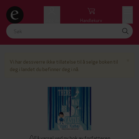
Logg inn
Handlekurv
Meny
Lu
×
Vi har dessverre ikke tillatelse til å selge boken til
deg i landet du befinner deg i nå.
Få varsel ved ny bok av forfatteren