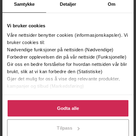
Samtykke
Detaljer
Om
Vi bruker cookies
129,-
129,-
Våre nettsider benytter cookies (informasjonskapsler). Vi
Minnesota
Utskudd
bruker cookies til:
Jo Nesbø
Jørn Lier Horst
Nødvendige funksjoner på nettsiden (Nødvendige)
Forbedrer opplevelsen din på vår nettside (Funksjonelle)
EBOK
EBOK
Gir oss en bedre forståelse for hvordan nettsiden vår blir
brukt, slik at vi kan forbedre den (Statistiske)
Gjør det mulig for oss å vise deg relevante produkter,
kampanjer og tilbud (Markedsføring)
Piers Torday
(forfatter),
Joe Jameson
Forfattere
(innleser)
Klikk på «Godta alle» for å gi oss ditt samtykke til å
bruke cookies for alle disse formålene. Du kan også
Godta alle
Quercus Children's Books
Forlag
tilpasse ditt samtykke til spesifikke formål ved å klikke
19.03.2020
på «Tilpass». Du kan når som helst trekke tilbake eller
Utgitt
Tilpass
endre ditt samtykke.
6:15
Lengde