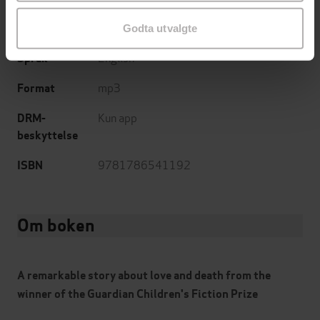
Sjanger
Godta utvalgte
English
Språk
mp3
Format
Kun app
DRM-
beskyttelse
9781786541192
ISBN
Om boken
A remarkable story about love and death from the
winner of the Guardian Children's Fiction Prize