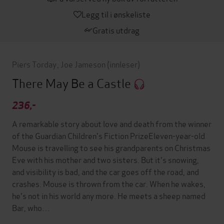
Legg til i ønskeliste
Gratis utdrag
Piers Torday
,
Joe Jameson
(innleser)
There May Be a Castle
236,-
A remarkable story about love and death from the winner
of the Guardian Children's Fiction PrizeEleven-year-old
Mouse is travelling to see his grandparents on Christmas
Eve with his mother and two sisters. But it's snowing,
and visibility is bad, and the car goes off the road, and
crashes. Mouse is thrown from the car. When he wakes,
he's not in his world any more. He meets a sheep named
Bar, who…