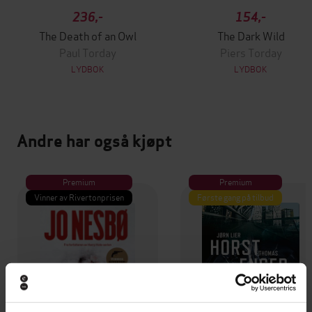
236,-
154,-
The Death of an Owl
The Dark Wild
Paul Torday
Piers Torday
LYDBOK
LYDBOK
Andre har også kjøpt
Premium
Premium
Vinner av Rivertonprisen
Første gang på tilbud