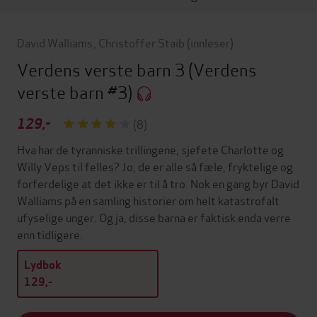
David Walliams
,
Christoffer Staib
(innleser)
Verdens verste barn 3
(Verdens
verste barn #3)
129,-
(8)
Hva har de tyranniske trillingene, sjefete Charlotte og
Willy Veps til felles? Jo, de er alle så fæle, fryktelige og
forferdelige at det ikke er til å tro. Nok en gang byr David
Walliams på en samling historier om helt katastrofalt
ufyselige unger. Og ja, disse barna er faktisk enda verre
enn tidligere.
Lydbok
129,-