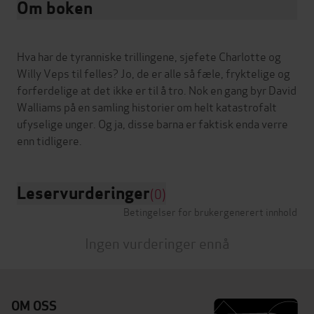
Om boken
Hva har de tyranniske trillingene, sjefete Charlotte og
Willy Veps til felles? Jo, de er alle så fæle, fryktelige og
forferdelige at det ikke er til å tro. Nok en gang byr David
Walliams på en samling historier om helt katastrofalt
ufyselige unger. Og ja, disse barna er faktisk enda verre
Leservurderinger
(0)
Betingelser for brukergenerert innhold
Ingen vurderinger ennå
OM OSS