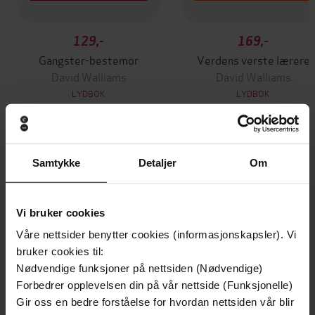
129,-
169,-
Gangster-bestemor
Verdens verste lærere
David Walliams
David Walliams
LYDBOK
LYDBOK
Andre har også kjøpt
Samtykke
Detaljer
Om
Vinner av Rivertonprisen
Første gang på tilbud
Vi bruker cookies
Våre nettsider benytter cookies (informasjonskapsler). Vi
bruker cookies til:
Nødvendige funksjoner på nettsiden (Nødvendige)
Forbedrer opplevelsen din på vår nettside (Funksjonelle)
Gir oss en bedre forståelse for hvordan nettsiden vår blir