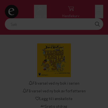
Logg inn
Handlekurv
Meny
Få varsel ved ny bok i serien
Få varsel ved ny bok av forfatteren
Legg til i ønskeliste
Gratis utdrag