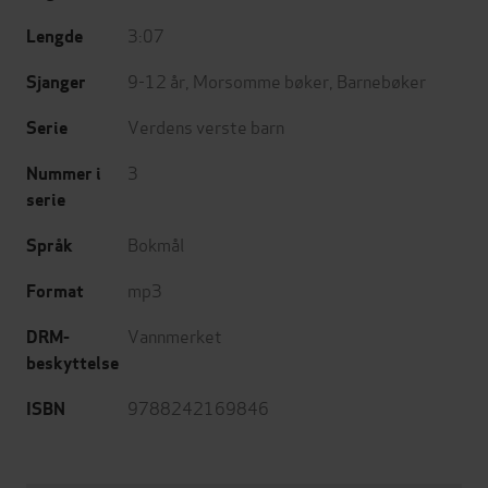
3:07
Lengde
9-12 år
,
Morsomme bøker
,
Barnebøker
Sjanger
Verdens verste barn
Serie
3
Nummer i
serie
Bokmål
Språk
mp3
Format
Vannmerket
DRM-
beskyttelse
9788242169846
ISBN