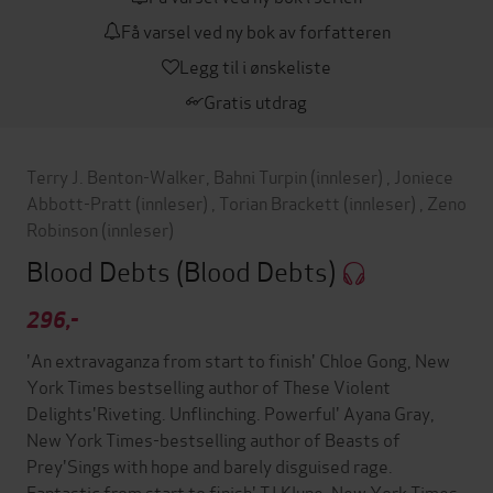
Få varsel ved ny bok av forfatteren
Legg til i ønskeliste
Gratis utdrag
Terry J. Benton-Walker
,
Bahni Turpin
(innleser)
,
Joniece
Abbott-Pratt
(innleser)
,
Torian Brackett
(innleser)
,
Zeno
Robinson
(innleser)
Blood Debts
(Blood Debts)
296,-
'An extravaganza from start to finish' Chloe Gong, New
York Times bestselling author of These Violent
Delights'Riveting. Unflinching. Powerful' Ayana Gray,
New York Times-bestselling author of Beasts of
Prey'Sings with hope and barely disguised rage.
Fantastic from start to finish' TJ Klune, New York Times