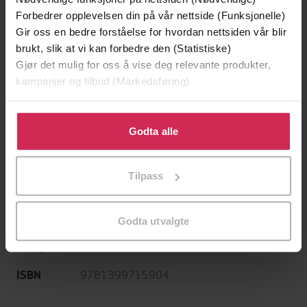
Robinson
(innleser)
Forbedrer opplevelsen din på vår nettside (Funksjonelle)
Hodderscape
Forlag
Gir oss en bedre forståelse for hvordan nettsiden vår blir
brukt, slik at vi kan forbedre den (Statistiske)
04.04.2023
Utgitt
Gjør det mulig for oss å vise deg relevante produkter,
kampanjer og tilbud (Markedsføring)
14:30
Lengde
Sjanger
Klikk på «Godta alle» for å gi oss ditt samtykke til å
bruke cookies for alle disse formålene. Du kan også
Godta alle
Blood Debts
Serie
tilpasse ditt samtykke til spesifikke formål ved å klikke
på «Tilpass». Du kan når som helst trekke tilbake eller
English
Språk
Tilpass
endre ditt samtykke.
mp3
Format
Godta utvalgte
Kun app
DRM-
beskyttelse
9781399715904
ISBN