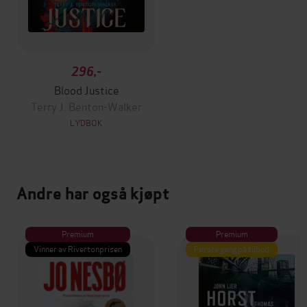
296,-
Blood Justice
Terry J. Benton-Walker
LYDBOK
Andre har også kjøpt
Premium
Premium
Vinner av Rivertonprisen
Første gang på tilbud