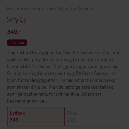
Max Porter
,
Gaute Boris Skjegstad
(innleser)
Shy
349,-
Premium
Ting fortsetter å glippe for Shy. Alt han ønsker seg, er å
spille plater på platespilleren og få den røde støyen i
hjernen til å forsvinne. Men igjen og igjen ødelegger han
for seg selv og for dem rundt seg. På Siste Sjanse – et
hjem for tenåringsgutter – er han omgitt av mennesker
som ønsker å hjelpe. Men de nattlige skrekkanfallene
som hjemsøker ham, forsvinner ikke. Så en natt
bestemmer han se…
Ebok
Lydbok
218,-
349,-