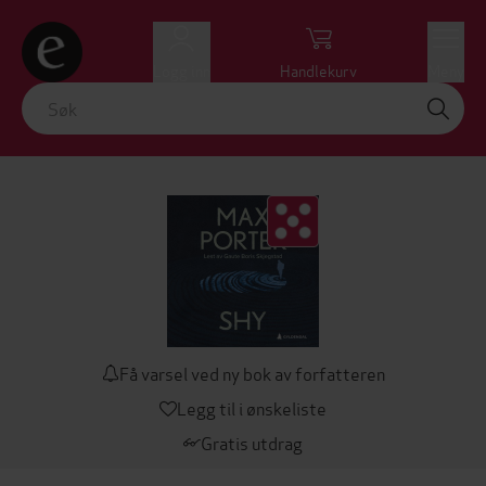
Logg inn
Handlekurv
Meny
Få varsel ved ny bok av forfatteren
Legg til i ønskeliste
Gratis utdrag