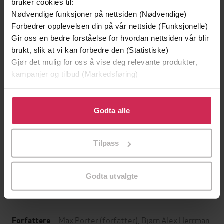
bruker cookies til:
Nødvendige funksjoner på nettsiden (Nødvendige)
Forbedrer opplevelsen din på vår nettside (Funksjonelle)
Gir oss en bedre forståelse for hvordan nettsiden vår blir
brukt, slik at vi kan forbedre den (Statistiske)
Gjør det mulig for oss å vise deg relevante produkter,
kampanjer og tilbud (Markedsføring)
Klikk på «Godta alle» for å gi oss ditt samtykke til å
bruke cookies for alle disse formålene. Du kan også
Godta alle
tilpasse ditt samtykke til spesifikke formål ved å klikke
129,-
129,-
på «Tilpass». Du kan når som helst trekke tilbake eller
Minnesota
Utskudd
Tilpass
endre ditt samtykke.
Jo Nesbø
Jørn Lier Horst
EBOK
EBOK
Godta utvalgte
Max Porter
(forfatter),
Bjørn Alex Herrman
Forfattere