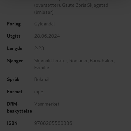
(oversetter),
Gaute Boris Skjegstad
(innleser)
Gyldendal
Forlag
28.06.2024
Utgitt
2:23
Lengde
Skjønnlitteratur
,
Romaner
,
Barnebøker
,
Sjanger
Familie
Bokmål
Språk
mp3
Format
Vannmerket
DRM-
beskyttelse
9788205580336
ISBN