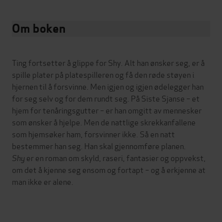
Om boken
Ting fortsetter å glippe for Shy. Alt han ønsker seg, er å
spille plater på platespilleren og få den røde støyen i
hjernen til å forsvinne. Men igjen og igjen ødelegger han
for seg selv og for dem rundt seg. På Siste Sjanse – et
hjem for tenåringsgutter – er han omgitt av mennesker
som ønsker å hjelpe. Men de nattlige skrekkanfallene
som hjemsøker ham, forsvinner ikke. Så en natt
bestemmer han seg. Han skal gjennomføre planen.
Shy
er en roman om skyld, raseri, fantasier og oppvekst,
om det å kjenne seg ensom og fortapt – og å erkjenne at
man ikke er alene.