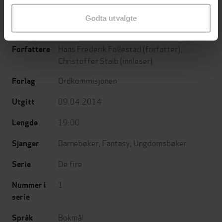
Godta utvalgte
begynnelsen
Undertittel
Hans Frederik Follestad
(forfatter),
Forfattere
Christoffer Staib
(innleser)
Ordkommisjonen
Forlag
09.04.2014
Utgitt
19:00
Lengde
Barnebøker
,
Fantasy
,
Ungdomsbøker
Sjanger
De fire
Serie
1
Nummer i
serie
Bokmål
Språk