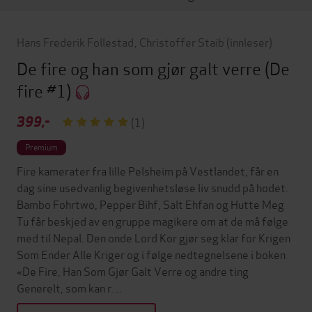
Hans Frederik Follestad
,
Christoffer Staib
(innleser)
De fire og han som gjør galt verre
(De
fire #1)
399,-
(1)
Premium
Fire kamerater fra lille Pelsheim på Vestlandet, får en
dag sine usedvanlig begivenhetsløse liv snudd på hodet.
Bambo Fohrtwo, Pepper Bihf, Salt Ehfan og Hutte Meg
Tu får beskjed av en gruppe magikere om at de må følge
med til Nepal. Den onde Lord Kor gjør seg klar for Krigen
Som Ender Alle Kriger og i følge nedtegnelsene i boken
«De Fire, Han Som Gjør Galt Verre og andre ting
Generelt, som kan r…