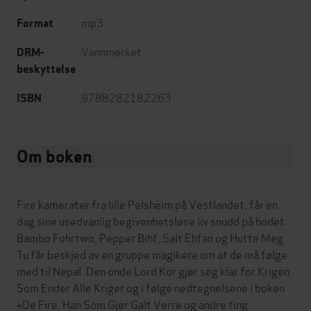
mp3
Format
Vannmerket
DRM-
beskyttelse
9788282182263
ISBN
Om boken
Fire kamerater fra lille Pelsheim på Vestlandet, får en
dag sine usedvanlig begivenhetsløse liv snudd på hodet.
Bambo Fohrtwo, Pepper Bihf, Salt Ehfan og Hutte Meg
Tu får beskjed av en gruppe magikere om at de må følge
med til Nepal. Den onde Lord Kor gjør seg klar for Krigen
Som Ender Alle Kriger og i følge nedtegnelsene i boken
«De Fire, Han Som Gjør Galt Verre og andre ting