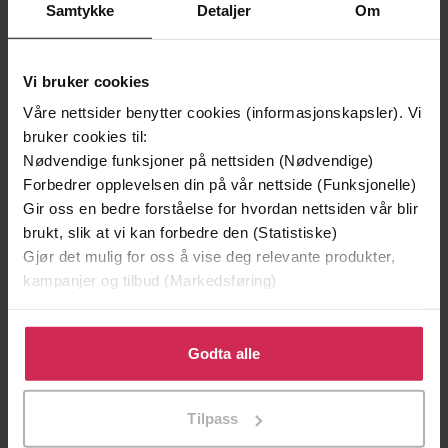
Samtykke
Detaljer
Om
Premium
Premium
Vi bruker cookies
Våre nettsider benytter cookies (informasjonskapsler). Vi
bruker cookies til:
Nødvendige funksjoner på nettsiden (Nødvendige)
Forbedrer opplevelsen din på vår nettside (Funksjonelle)
Gir oss en bedre forståelse for hvordan nettsiden vår blir
brukt, slik at vi kan forbedre den (Statistiske)
Gjør det mulig for oss å vise deg relevante produkter,
kampanjer og tilbud (Markedsføring)
129,-
399,-
Klikk på «Godta alle» for å gi oss ditt samtykke til å
Sofies verden
Forfølgeren
bruke cookies for alle disse formålene. Du kan også
Godta alle
Jostein Gaarder
Magnus Nordin
tilpasse ditt samtykke til spesifikke formål ved å klikke
LYDBOK
LYDBOK
på «Tilpass». Du kan når som helst trekke tilbake eller
Tilpass
endre ditt samtykke.