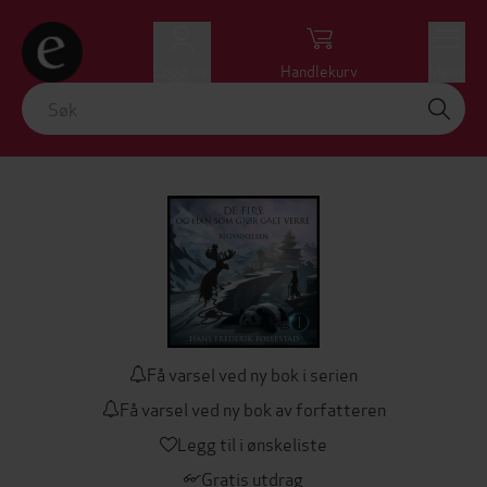
Logg inn
Handlekurv
Meny
Få varsel ved ny bok i serien
Få varsel ved ny bok av forfatteren
Legg til i ønskeliste
Gratis utdrag