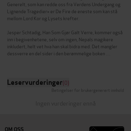
Generelt, som kan redde oss fra Verdens Undergang og
Lignende Tragedier» er De Fire de eneste som kan stå
mellom Lord Kor og Lysets krefter.
Jesper Schtadig, Han Som Gjør Galt Verre, kommer også
inn i begivenhetene, selv om ingen, Nepals magikere
inkludert, helt vet hva han skal bidra med. Det mangler
dessverre en del sider i den berømmelige boken …
Leservurderinger
(0)
Betingelser for brukergenerert innhold
Ingen vurderinger ennå
OM OSS