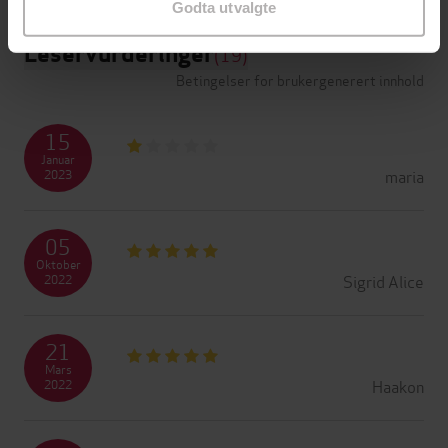
Godta utvalgte
Leservurderinger
(19)
Betingelser for brukergenerert innhold
15
Januar
maria
2023
05
Oktober
Sigrid Alice
2022
21
Mars
Haakon
2022