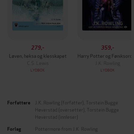
279,-
359,-
Løven, heksa og klesskapet
Harry Pot
C.S. Lewis
J.K. Rowling
LYDBOK
LYDBOK
J.K. Rowling
(forfatter),
Torstein Bugge
Forfattere
Høverstad
(oversetter),
Torstein Bugge
Høverstad
(innleser)
Pottermore from J.K. Rowling
Forlag