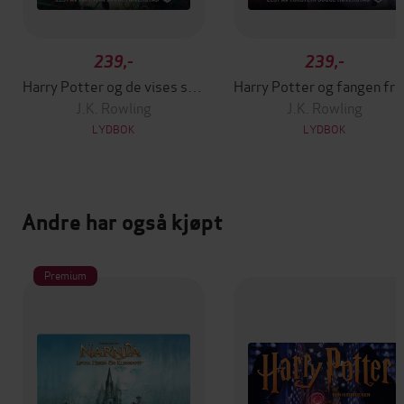
239,-
239,-
Harry Potter og de vises stein
Harry Potter og fange
J.K. Rowling
J.K. Rowling
LYDBOK
LYDBOK
Andre har også kjøpt
Premium