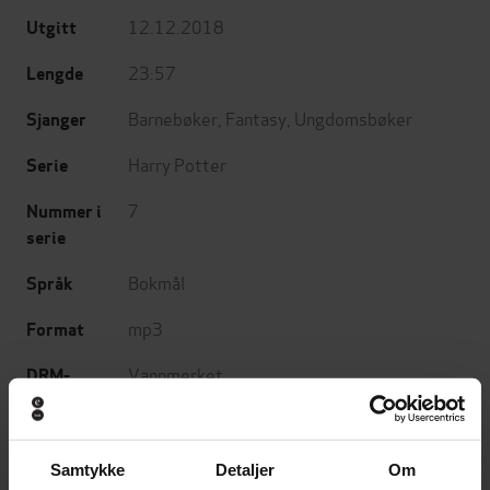
12.12.2018
Utgitt
23:57
Lengde
Barnebøker
,
Fantasy
,
Ungdomsbøker
Sjanger
Harry Potter
Serie
7
Nummer i
serie
Bokmål
Språk
mp3
Format
Vannmerket
DRM-
beskyttelse
9781781109984
ISBN
Samtykke
Detaljer
Om