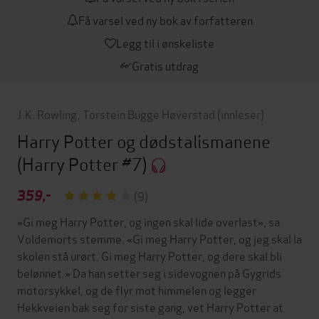
Få varsel ved ny bok av forfatteren
Legg til i ønskeliste
Gratis utdrag
J.K. Rowling
,
Torstein Bugge Høverstad
(innleser)
Harry Potter og dødstalismanene
(Harry Potter #7)
359,-
(9)
«Gi meg Harry Potter, og ingen skal lide overlast», sa
Voldemorts stemme. «Gi meg Harry Potter, og jeg skal la
skolen stå urørt. Gi meg Harry Potter, og dere skal bli
belønnet.» Da han setter seg i sidevognen på Gygrids
motorsykkel, og de flyr mot himmelen og legger
Hekkveien bak seg for siste gang, vet Harry Potter at