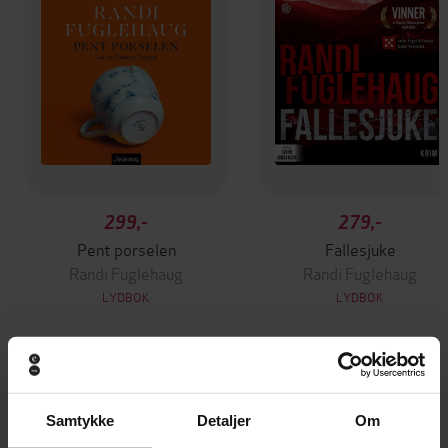
299,-
279,-
Pent porselen
Fallesjuke
Randi Fuglehaug
Randi Fuglehaug
LYDBOK
LYDBOK
Andre har også kjøpt
Samtykke
Detaljer
Om