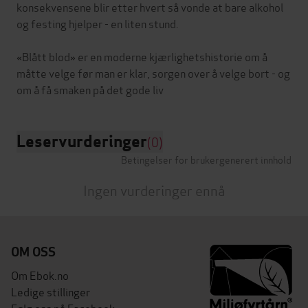
konsekvensene blir etter hvert så vonde at bare alkohol
og festing hjelper - en liten stund.
«Blått blod» er en moderne kjærlighetshistorie om å
måtte velge før man er klar, sorgen over å velge bort - og
Leservurderinger
(0)
Betingelser for brukergenerert innhold
Ingen vurderinger ennå
OM OSS
Om Ebok.no
Ledige stillinger
Følg oss på Facebook