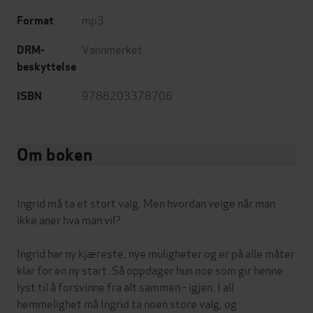
mp3
Format
Vannmerket
DRM-
beskyttelse
9788203378706
ISBN
Om boken
Ingrid må ta et stort valg. Men hvordan velge når man
ikke aner hva man vil?
Ingrid har ny kjæreste, nye muligheter og er på alle måter
klar for en ny start. Så oppdager hun noe som gir henne
lyst til å forsvinne fra alt sammen - igjen. I all
hemmelighet må Ingrid ta noen store valg, og