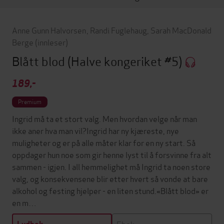
Anne Gunn Halvorsen
,
Randi Fuglehaug
,
Sarah MacDonald
Berge
(innleser)
Blått blod
(Halve kongeriket #5)
189,-
Premium
Ingrid må ta et stort valg. Men hvordan velge når man
ikke aner hva man vil?Ingrid har ny kjæreste, nye
muligheter og er på alle måter klar for en ny start. Så
oppdager hun noe som gir henne lyst til å forsvinne fra alt
sammen - igjen. I all hemmelighet må Ingrid ta noen store
valg, og konsekvensene blir etter hvert så vonde at bare
alkohol og festing hjelper - en liten stund.«Blått blod» er
en m…
Ebok