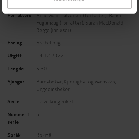
Anne Gunn Halvorsen
(forfatter),
Randi
Forfattere
Fuglehaug
(forfatter),
Sarah MacDonald
Berge
(innleser)
Aschehoug
Forlag
14.12.2022
Utgitt
5:30
Lengde
Barnebøker
,
Kjærlighet og vennskap
,
Sjanger
Ungdomsbøker
Halve kongeriket
Serie
5
Nummer i
serie
Bokmål
Språk