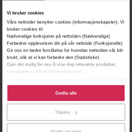
Vinner av Rivertonprisen
Vi bruker cookies
Våre nettsider benytter cookies (informasjonskapsler). Vi
bruker cookies til:
Nødvendige funksjoner på nettsiden (Nødvendige)
Forbedrer opplevelsen din på vår nettside (Funksjonelle)
Gir oss en bedre forståelse for hvordan nettsiden vår blir
brukt, slik at vi kan forbedre den (Statistiske)
Gjør det mulig for oss å vise deg relevante produkter,
kampanjer og tilbud (Markedsføring)
Klikk på «Godta alle» for å gi oss ditt samtykke til å
299,-
399,-
bruke cookies for alle disse formålene. Du kan også
Godta alle
Minnesota
Tvilen
tilpasse ditt samtykke til spesifikke formål ved å klikke
Jo Nesbø
Jørn Lier Horst
på «Tilpass». Du kan når som helst trekke tilbake eller
Tilpass
endre ditt samtykke.
LYDBOK
LYDBOK
Godta utvalgte