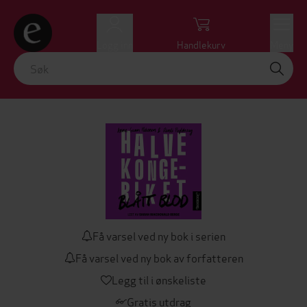
Logg inn
Handlekurv
Meny
Få varsel ved ny bok i serien
Få varsel ved ny bok av forfatteren
Legg til i ønskeliste
Gratis utdrag