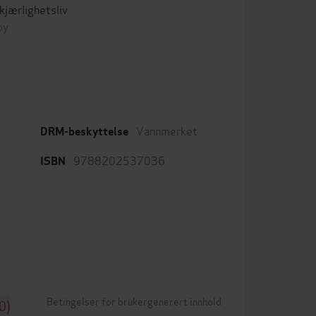
kjærlighetsliv
by
Vannmerket
DRM-beskyttelse
9788202537036
ISBN
Betingelser for brukergenerert innhold
0)