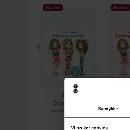
Premium
Premium
179,-
Stressa jenter
Gutte
Jacqueline Wilson
Jacqu
Samtykke
LYDBOK
Vi bruker cookies