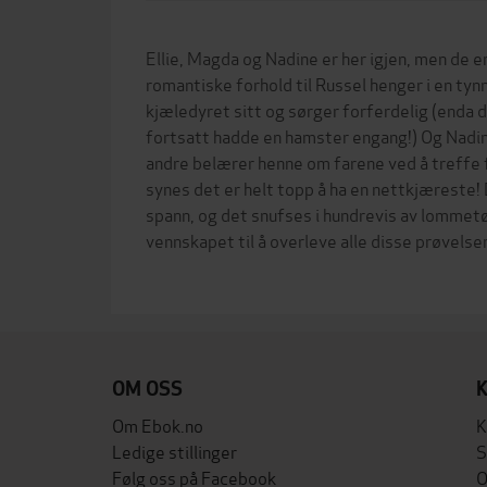
Ellie, Magda og Nadine er her igjen, men de er 
romantiske forhold til Russel henger i en tyn
kjæledyret sitt og sørger forferdelig (enda d
fortsatt hadde en hamster engang!) Og Nadine
andre belærer henne om farene ved å treffe f
synes det er helt topp å ha en nettkjæreste! 
spann, og det snufses i hundrevis av lomme
vennskapet til å overleve alle disse prøvels
OM OSS
Om Ebok.no
K
Ledige stillinger
S
Følg oss på Facebook
O