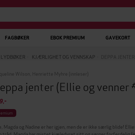
FAGBØKER
EBOK PREMIUM
GAVEKORT
LYDBØKER
KJÆRLIGHET OG VENNSKAP
DEPPA JENTER
queline Wilson
,
Henriette Myhre
(innleser)
eppa jenter
(Ellie og venner
9,-
remium
ie, Magda og Nadine er her igjen, men de er ikke særlig blide! Elli
n tråd. Magda har mistet kjæledyret sitt og sørger forferdelig (e