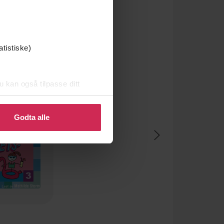
atistiske)
u kan også tilpasse ditt
 eller endre ditt samtykke.
Godta alle