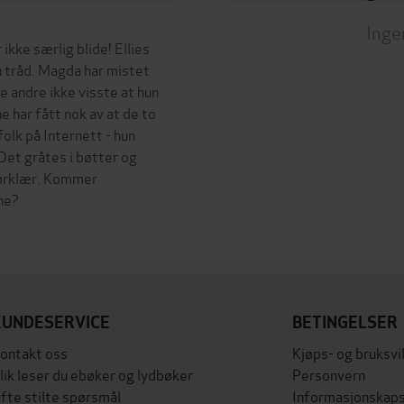
Inge
ikke særlig blide! Ellies
n tråd. Magda har mistet
e andre ikke visste at hun
 har fått nok av at de to
olk på Internett - hun
Det gråtes i bøtter og
tørklær. Kommer
ene?
KUNDESERVICE
BETINGELSER
ontakt oss
Kjøps- og bruksvi
lik leser du ebøker og lydbøker
Personvern
fte stilte spørsmål
Informasjonskaps