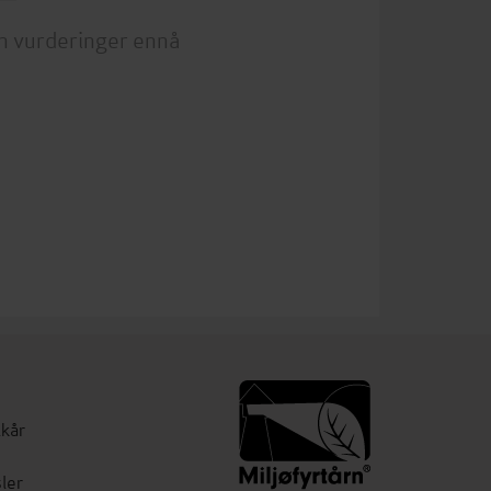
n vurderinger ennå
lkår
ler