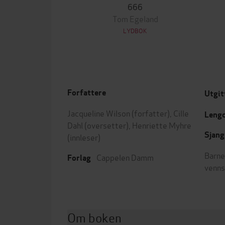
666
Tom Egeland
LYDBOK
Forfattere
Utgit
Jacqueline Wilson
(forfatter),
Cille
Leng
Dahl
(oversetter),
Henriette Myhre
Sjang
(innleser)
Barne
Cappelen Damm
Forlag
venn
Om boken