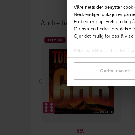
Våre nettsider benytter cooki
Nødvendige funksjoner på ne
Andre har også kjøpt
Forbedrer opplevelsen din på
Gir oss en bedre forståelse fo
Gjør det mulig for oss å vise
Premium
Klikk på «Godta alle» for å gi
samtykke til spesifikke formå
Godta utvalgte
99,-