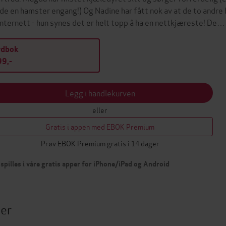
de en hamster engang!) Og Nadine har fått nok av at de to andre
Internett - hun synes det er helt topp å ha en nettkjæreste! De…
ydbok
9,-
Legg i handlekurven
eller
Gratis i appen med EBOK Premium
Prøv EBOK Premium gratis i 14 dager
spilles i våre gratis apper for iPhone/iPad og Android
ter