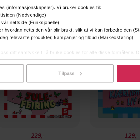
es (informasjonskapsler). Vi bruker cookies til:
ttsiden (Nødvendige)
 vår nettside (Funksjonelle)
r hvordan nettsiden vår blir brukt, slik at vi kan forbedre den (St
 deg relevante produkter, kampanjer og tilbud (Markedsføring)
Premium
 oss ditt samtykke til å bruke cookies for alle disse formålene. D
l ved å klikke på «Tilpass». Du kan når som helst trekke tilbake
Tilpass
229,-
129,-