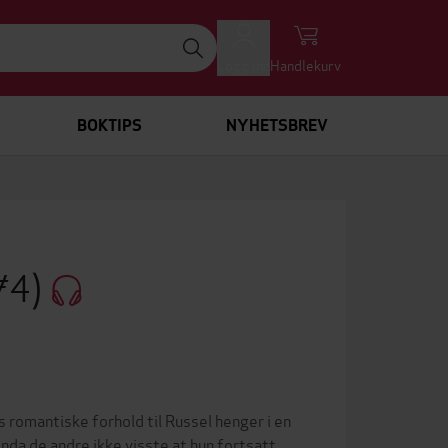
Logg inn
Handlekurv
BOKTIPS
NYHETSBREV
 #4)
es romantiske forhold til Russel henger i en
nda de andre ikke visste at hun fortsatt