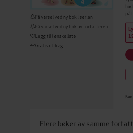
had
på 
Få varsel ved ny bok i serien
Få varsel ved ny bok av forfatteren
L
Legg til i ønskeliste
19
Gratis utdrag
Kan 
Flere bøker av samme forfat