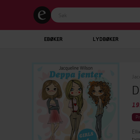
EBØKER
LYDBØKER
Jac
D
19
P
Ell
tyn