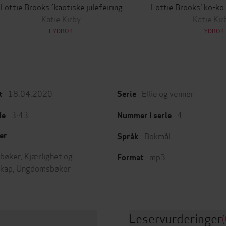
Lottie Brooks´kaotiske julefeiring
Lottie Brooks' ko-ko 
Katie Kirby
Katie Kir
LYDBOK
LYDBOK
18.04.2020
Ellie og venner
t
Serie
3:43
4
de
Nummer i serie
Bokmål
er
Språk
bøker
,
Kjærlighet og
mp3
Format
skap
,
Ungdomsbøker
Leservurderinger
(