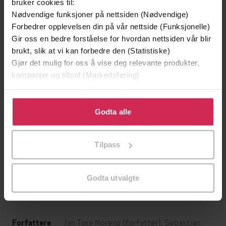
bruker cookies til:
Nødvendige funksjoner på nettsiden (Nødvendige)
Forbedrer opplevelsen din på vår nettside (Funksjonelle)
Gir oss en bedre forståelse for hvordan nettsiden vår blir
brukt, slik at vi kan forbedre den (Statistiske)
Gjør det mulig for oss å vise deg relevante produkter,
kampanjer og tilbud (Markedsføring)
Klikk på «Godta alle» for å gi oss ditt samtykke til å
bruke cookies for alle disse formålene. Du kan også
Godta alle
tilpasse ditt samtykke til spesifikke formål ved å klikke
299,-
399,-
på «Tilpass». Du kan når som helst trekke tilbake eller
Minnesota
Tvilen
Tilpass
endre ditt samtykke.
Jo Nesbø
Jørn Lier Horst
LYDBOK
LYDBOK
Godta utvalgte
Jan Tore Noreng
(forfatter),
Sebastian
Forfattere