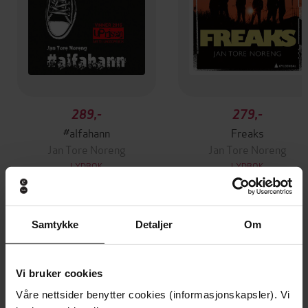
289,-
279,-
#alfahann
Freaks
Jan Tore Noreng
Jan Tore Noreng
LYDBOK
LYDBOK
Samtykke
Detaljer
Om
Andre har også kjøpt
Vi bruker cookies
Vinner av Rivertonprisen
Våre nettsider benytter cookies (informasjonskapsler). Vi