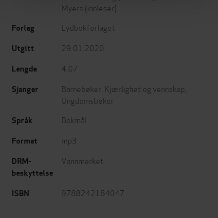
Myers
(innleser)
Lydbokforlaget
Forlag
29.01.2020
Utgitt
4:07
Lengde
Barnebøker
,
Kjærlighet og vennskap
,
Sjanger
Ungdomsbøker
Bokmål
Språk
mp3
Format
Vannmerket
DRM-
beskyttelse
9788242184047
ISBN