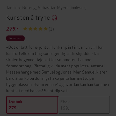
Jan Tore Noreng
,
Sebastian Myers
(innleser)
Kunsten å tryne
279,-
(1)
Premium
«Det er lett for ei jente. Hun kan påstå hva hun vil. Hun
kan fortelle om ting som egentlig aldri skjedde.»Da
skolen begynner igjen etter sommeren, har noe
forandret seg. Plutselig vil de mest populære jentene i
klassen henge med Samuel og Jonas. Men Samuel klarer
bare å tenke på den mystiske jenta han møtte på
byggeplassen. Hvem er hun? Og hvordan kan han komme i
kontakt med henne? Samtidig sett…
Ebok
Lydbok
199,-
279,-