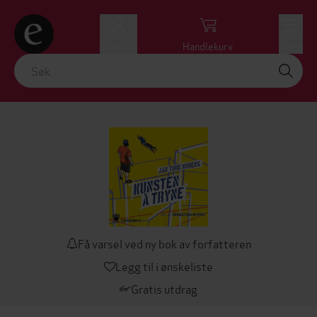
Logg inn
Handlekurv
Meny
Få varsel ved ny bok av forfatteren
Legg til i ønskeliste
Gratis utdrag