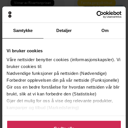
Vinner av Rivertonprisen
Første gang på tilbud
Samtykke
Detaljer
Om
Vi bruker cookies
Våre nettsider benytter cookies (informasjonskapsler). Vi
bruker cookies til:
Nødvendige funksjoner på nettsiden (Nødvendige)
Forbedrer opplevelsen din på vår nettside (Funksjonelle)
199,-
349,-
Gir oss en bedre forståelse for hvordan nettsiden vår blir
Minnesota
Utskudd
brukt, slik at vi kan forbedre den (Statistiske)
Jo Nesbø
Jørn Lier Horst
Gjør det mulig for oss å vise deg relevante produkter,
EBOK
EBOK
kampanjer og tilbud (Markedsføring)
Klikk på «Godta alle» for å gi oss ditt samtykke til å