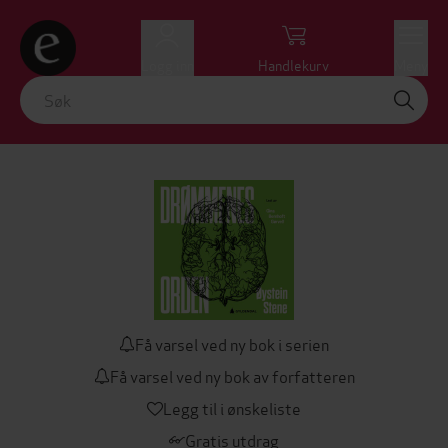
Logg inn
Handlekurv
Meny
Få varsel ved ny bok i serien
Få varsel ved ny bok av forfatteren
Legg til i ønskeliste
Gratis utdrag