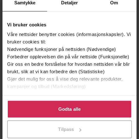
Samtykke
Detaljer
Om
Første gang på tilbud
Vi bruker cookies
Våre nettsider benytter cookies (informasjonskapsler). Vi
bruker cookies til:
Nødvendige funksjoner på nettsiden (Nødvendige)
Forbedrer opplevelsen din på vår nettside (Funksjonelle)
Gir oss en bedre forståelse for hvordan nettsiden vår blir
brukt, slik at vi kan forbedre den (Statistiske)
Gjør det mulig for oss å vise deg relevante produkter,
kampanjer og tilbud (Markedsføring)
399,-
399,-
Tvilen
Utskudd
Klikk på «Godta alle» for å gi oss ditt samtykke til å
Jørn Lier Horst
Jørn Lier Horst
bruke cookies for alle disse formålene. Du kan også
Godta alle
LYDBOK
LYDBOK
tilpasse ditt samtykke til spesifikke formål ved å klikke
på «Tilpass». Du kan når som helst trekke tilbake eller
Tilpass
endre ditt samtykke.