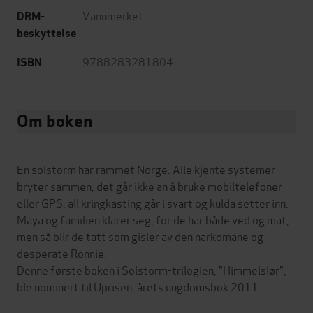
Vannmerket
DRM-
beskyttelse
9788283281804
ISBN
Om boken
En solstorm har rammet Norge. Alle kjente systemer
bryter sammen, det går ikke an å bruke mobiltelefoner
eller GPS, all kringkasting går i svart og kulda setter inn.
Maya og familien klarer seg, for de har både ved og mat,
men så blir de tatt som gisler av den narkomane og
desperate Ronnie.
Denne første boken i Solstorm-trilogien, "Himmelslør",
ble nominert til Uprisen, årets ungdomsbok 2011.