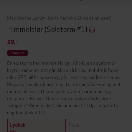
May Grethe Lerum
,
Karin Ramslie Ahlsen
(innleser)
Himmelslør
(Solstorm #1)
99,-
Premium
En solstorm har rammet Norge. Alle kjente systemer
bryter sammen, det går ikke an å bruke mobiltelefoner
eller GPS, all kringkasting går i svart og kulda setter inn.
Maya og familien klarer seg, for de har både ved og mat,
men så blir de tatt som gisler av den narkomane og
desperate Ronnie. Denne første boken i Solstorm-
trilogien, "Himmelslør", ble nominert til Uprisen, årets
ungdomsbok 2011. …
Ebok
Lydbok
99,-