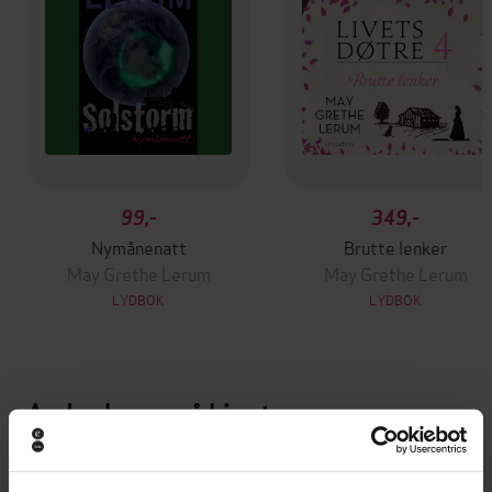
99,-
349,-
Nymånenatt
Brutte lenker
May Grethe Lerum
May Grethe Lerum
LYDBOK
LYDBOK
Andre har også kjøpt
Premium