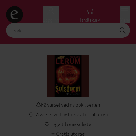
Logg inn
Handlekurv
Meny
Få varsel ved ny bok i serien
Få varsel ved ny bok av forfatteren
Legg til i ønskeliste
Gratis utdrag