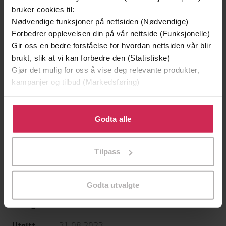
bruker cookies til:
Nødvendige funksjoner på nettsiden (Nødvendige)
Forbedrer opplevelsen din på vår nettside (Funksjonelle)
Gir oss en bedre forståelse for hvordan nettsiden vår blir
199,-
349,-
brukt, slik at vi kan forbedre den (Statistiske)
Gjør det mulig for oss å vise deg relevante produkter,
Minnesota
Utskudd
kampanjer og tilbud (Markedsføring)
Jo Nesbø
Jørn Lier Horst
EBOK
EBOK
Klikk på «Godta alle» for å gi oss ditt samtykke til å
bruke cookies for alle disse formålene. Du kan også
Godta alle
tilpasse ditt samtykke til spesifikke formål ved å klikke
på «Tilpass». Du kan når som helst trekke tilbake eller
England and the 1966 World Cup
Undertittel
Tilpass
endre ditt samtykke.
Duncan Hamilton
(forfatter),
Jonathan Firth
Forfattere
(innleser)
Godta utvalgte
Riverrun
Forlag
31.08.2023
Utgitt