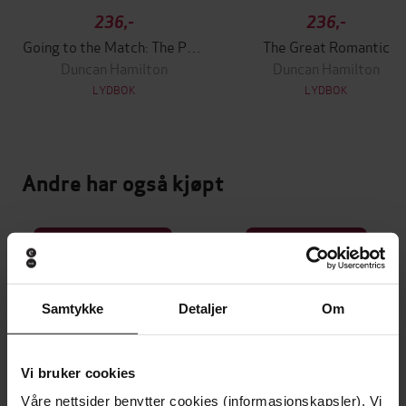
236,-
236,-
Going to the Match: The Passion for Football
The Great Romantic
Duncan Hamilton
Duncan Hamilton
LYDBOK
LYDBOK
Andre har også kjøpt
Premium
Premium
Vinner av Rivertonprisen
Første gang på tilbud
Samtykke
Detaljer
Om
Vi bruker cookies
Våre nettsider benytter cookies (informasjonskapsler). Vi