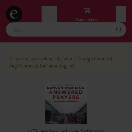
Logg inn
Handlekurv
Meny
Lu
×
Vi har dessverre ikke tillatelse til å selge boken til
deg i landet du befinner deg i nå.
Få varsel ved ny bok av forfatteren