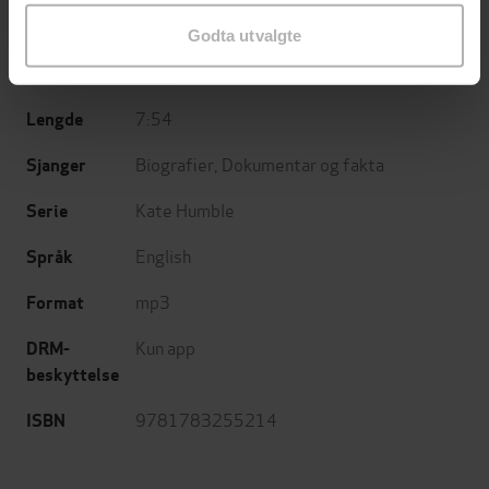
Aster
Forlag
Godta utvalgte
28.10.2021
Utgitt
7:54
Lengde
Biografier
,
Dokumentar og fakta
Sjanger
Kate Humble
Serie
English
Språk
mp3
Format
Kun app
DRM-
beskyttelse
9781783255214
ISBN