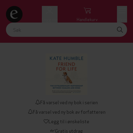
Logg inn
Handlekurv
Meny
Få varsel ved ny bok i serien
Få varsel ved ny bok av forfatteren
Legg til i ønskeliste
Gratis utdrag