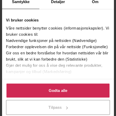
Samtykke
Detaljer
Om
Vi bruker cookies
Våre nettsider benytter cookies (informasjonskapsler). Vi
bruker cookies til:
Nødvendige funksjoner på nettsiden (Nødvendige)
199,-
349,-
Forbedrer opplevelsen din på vår nettside (Funksjonelle)
Minnesota
Utskudd
Gir oss en bedre forståelse for hvordan nettsiden vår blir
Jo Nesbø
Jørn Lier Horst
brukt, slik at vi kan forbedre den (Statistiske)
EBOK
EBOK
Gjør det mulig for oss å vise deg relevante produkter,
kampanjer og tilbud (Markedsføring)
Klikk på «Godta alle» for å gi oss ditt samtykke til å
The extraordinary partnership between
Undertittel
bruke cookies for alle disse formålene. Du kan også
Godta alle
humans and dogs
tilpasse ditt samtykke til spesifikke formål ved å klikke
på «Tilpass». Du kan når som helst trekke tilbake eller
Kate Humble
(forfatter),
Kate Humble
Forfattere
Tilpass
endre ditt samtykke.
(innleser)