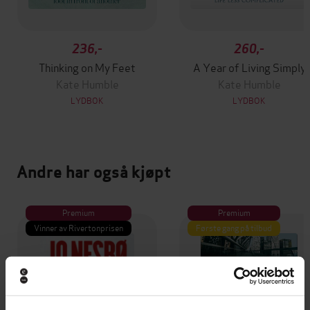
236,-
260,-
Thinking on My Feet
A Year of Living Simply
Kate Humble
Kate Humble
LYDBOK
LYDBOK
Andre har også kjøpt
Premium
Premium
Vinner av Rivertonprisen
Første gang på tilbud