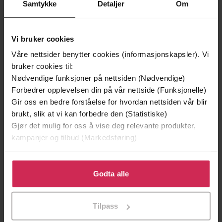
Samtykke
Detaljer
Om
Vi bruker cookies
Våre nettsider benytter cookies (informasjonskapsler). Vi
bruker cookies til:
Nødvendige funksjoner på nettsiden (Nødvendige)
Forbedrer opplevelsen din på vår nettside (Funksjonelle)
Gir oss en bedre forståelse for hvordan nettsiden vår blir
brukt, slik at vi kan forbedre den (Statistiske)
Gjør det mulig for oss å vise deg relevante produkter,
399,-
399,-
kampanjer og tilbud (Markedsføring)
Tvilen
Utskudd
Jørn Lier Horst
Jørn Lier Horst
Klikk på «Godta alle» for å gi oss ditt samtykke til å
LYDBOK
LYDBOK
bruke cookies for alle disse formålene. Du kan også
Godta alle
tilpasse ditt samtykke til spesifikke formål ved å klikke
på «Tilpass». Du kan når som helst trekke tilbake eller
Tilpass
endre ditt samtykke.
historien om vår sønn Mats
Undertittel