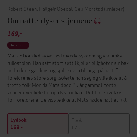
Robert Steen
,
Hallgeir Opedal
,
Geir Morstad
(innleser)
Om natten lyser stjernene
169,-
Premium
Mats Steen led av en livstruende sykdom og var lenket til
rullestolen. Han satt stort sett i kjellerleiligheten sin bak
nedrullede gardiner og spilte data til langt på natt. Til
foreldrenes store sorg isolerte han seg og ville ikke ut å
treffe folk.Men da Mats døde 25 år gammel, tente
venner over hele Europa lys for ham. Det ble en vekker
for foreldrene. De visste ikke at Mats hadde hatt et rikt
…
Ebok
Lydbok
179,-
169,-