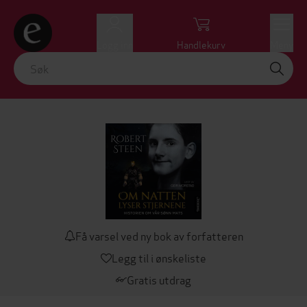
Logg inn
Handlekurv
Meny
Få varsel ved ny bok av forfatteren
Legg til i ønskeliste
Gratis utdrag