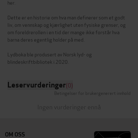
her.
Dette er en historie om hva man definerer som et godt
liv, om vennskap og kjærlighet uten fysiske grenser, og
om foreldrerollen i en tid der mange ikke forstår hva
barna deres egentlig holder på med.
Lydboka ble produsert av Norsk lyd- og
Leservurderinger
(0)
Betingelser for brukergenerert innhold
Ingen vurderinger ennå
OM OSS