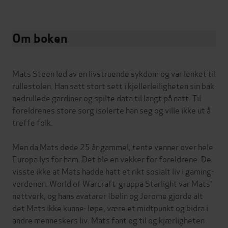
Om boken
Mats Steen led av en livstruende sykdom og var lenket til
rullestolen. Han satt stort sett i kjellerleiligheten sin bak
nedrullede gardiner og spilte data til langt på natt. Til
foreldrenes store sorg isolerte han seg og ville ikke ut å
treffe folk.
Men da Mats døde 25 år gammel, tente venner over hele
Europa lys for ham. Det ble en vekker for foreldrene. De
visste ikke at Mats hadde hatt et rikt sosialt liv i gaming-
verdenen. World of Warcraft-gruppa Starlight var Mats'
nettverk, og hans avatarer Ibelin og Jerome gjorde alt
det Mats ikke kunne: løpe, være et midtpunkt og bidra i
andre menneskers liv. Mats fant og til og kjærligheten