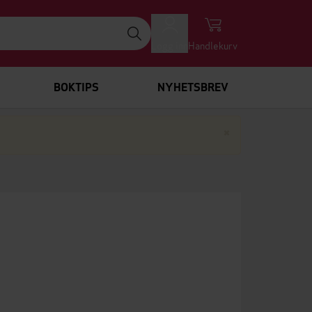
Logg inn
Handlekurv
BOKTIPS
NYHETSBREV
Lukk
×