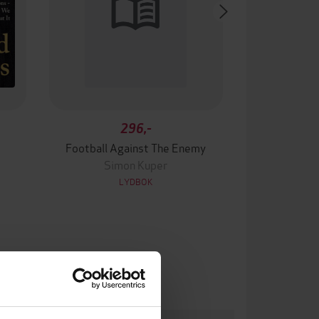
296,-
Football Against The Enemy
Simon Kuper
LYDBOK