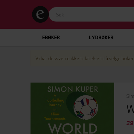
EBØKER
LYDBØKER
Vi har dessverre ikke tillatelse til å selge boken
Sim
W
29