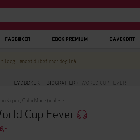
FAGBØKER
EBOK PREMIUM
GAVEKORT
 til deg i landet du befinner deg i nå.
LYDBØKER
BIOGRAFIER
WORLD CUP FEVER
on Kuper
,
Colin Mace
(innleser)
orld Cup Fever
6,-