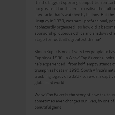
It's the biggest sporting competition on Eart
our greatest footballers to realise their ul
spectacle that's watched by billions. But the 
Uruguay in 1930, was semi-professional, po
haphazardly organised - so how did it become
sponsorship, dubious ethics and shadowy cha
stage for football's greatest drama?
Simon Kuper is one of very few people to h
Cup since 1990. In
World Cup Fever
he looks
he's experienced - from half-empty stands at
triumph as hosts in 1998, South Africa's nat
troubling legacy of 2022 - to reveal a captiva
globalised world.
World Cup Fever
is the story of how the tou
sometimes even changes our lives, by one of 