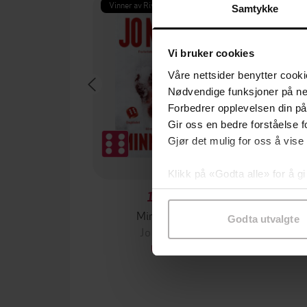
Vinner av Rivertonprisen
Første gan
Samtykke
Vi bruker cookies
Våre nettsider benytter cooki
Nødvendige funksjoner på ne
Forbedrer opplevelsen din på
Gir oss en bedre forståelse fo
Gjør det mulig for oss å vise
Klikk på «Godta alle» for å gi
samtykke til spesifikke formå
199,-
Minnesota
Godta utvalgte
Jo Nesbø
Jørn
EBOK