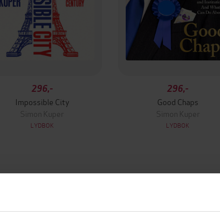
296,-
296,-
Impossible City
Good Chaps
Simon Kuper
Simon Kuper
LYDBOK
LYDBOK
mium
Premium