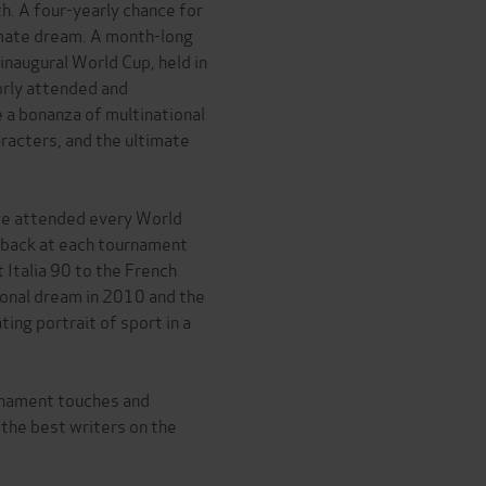
h. A four-yearly chance for
timate dream. A month-long
inaugural World Cup, held in
orly attended and
 a bonanza of multinational
racters, and the ultimate
ave attended every World
 back at each tournament
 Italia 90 to the French
ional dream in 2010 and the
ting portrait of sport in a
rnament touches and
the best writers on the