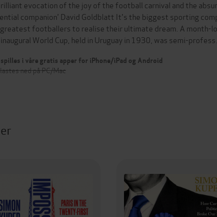
brilliant evocation of the joy of the football carnival and the absu
ential companion' David Goldblatt It's the biggest sporting comp
 greatest footballers to realise their ultimate dream. A month-lo
 inaugural World Cup, held in Uruguay in 1930, was semi-profes
spilles i våre gratis apper for iPhone/iPad og Android
 lastes ned på PC/Mac
ter