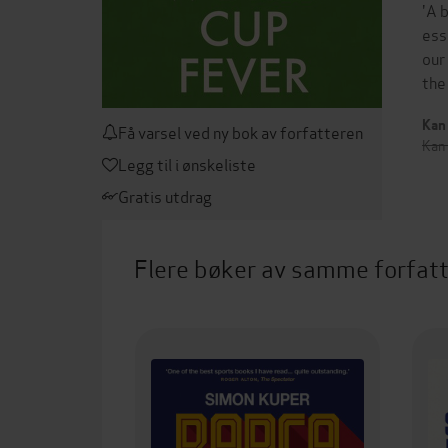
'A 
ess
our
the
Kan 
Få varsel ved ny bok av forfatteren
Kan
Legg til i ønskeliste
Gratis utdrag
Flere bøker av samme forfat