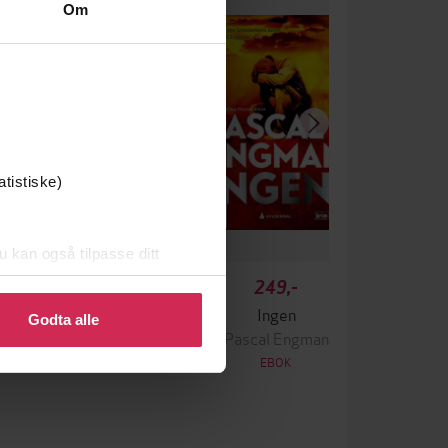
Om
atistiske)
u kan også tilpasse ditt
 eller endre ditt samtykke.
349,-
249,-
Krigen
Ingen
Godta alle
ascal Engman
Pascal Engman
EBOK
EBOK