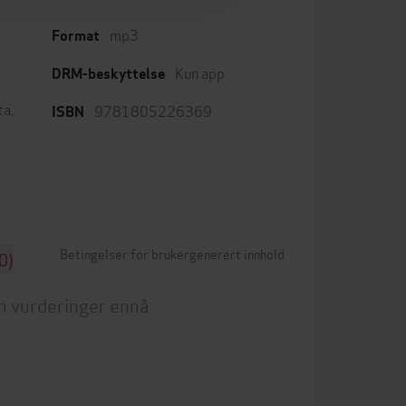
mp3
Format
Kun app
DRM-beskyttelse
ta
,
9781805226369
ISBN
Betingelser for brukergenerert innhold
0)
n vurderinger ennå