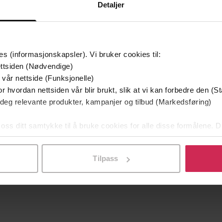
g på tilbud
Detaljer
es (informasjonskapsler). Vi bruker cookies til:
ttsiden (Nødvendige)
 vår nettside (Funksjonelle)
r hvordan nettsiden vår blir brukt, slik at vi kan forbedre den (St
 deg relevante produkter, kampanjer og tilbud (Markedsføring)
 oss ditt samtykke til å bruke cookies for alle disse formålene. D
l ved å klikke på «Tilpass». Du kan når som helst trekke tilbake
349,-
149,-
Utskudd
En lykkelig familie
Tilpass
 Lier Horst
Stian Hjelvin Andersen
P
EBOK
EBOK