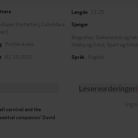
11:25
ttere
Lengde
 Kuper
(forfatter),
Colin Mace
Sjanger
ser)
Biografier
,
Dokumentar og fak
Profile Audio
Hobby og fritid
,
Sport og fritid
g
02.10.2025
English
t
Språk
Leservurderinger
(
Inge
all carnival and the
essential companion' David