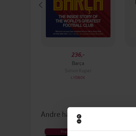
236,-
Barça
Simon Kuper
LYDBOK
Andre har også kjøpt
Premium
Pre