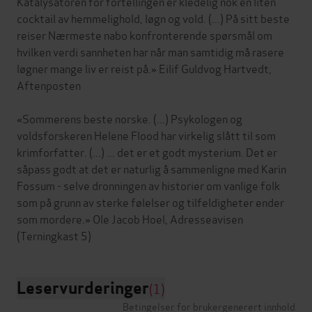
Katalysatoren for fortellingen er kledelig nok en liten
cocktail av hemmelighold, løgn og vold. (...) På sitt beste
reiser Nærmeste nabo konfronterende spørsmål om
hvilken verdi sannheten har når man samtidig må rasere
løgner mange liv er reist på.» Eilif Guldvog Hartvedt,
Aftenposten
«Sommerens beste norske. (...) Psykologen og
voldsforskeren Helene Flood har virkelig slått til som
krimforfatter. (...) ... det er et godt mysterium. Det er
såpass godt at det er naturlig å sammenligne med Karin
Fossum - selve dronningen av historier om vanlige folk
som på grunn av sterke følelser og tilfeldigheter ender
som mordere.» Ole Jacob Hoel, Adresseavisen
Leservurderinger
(1)
Betingelser for brukergenerert innhold