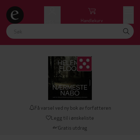
Logg inn
Handlekurv
Meny
Få varsel ved ny bok av forfatteren
Legg til i ønskeliste
Gratis utdrag