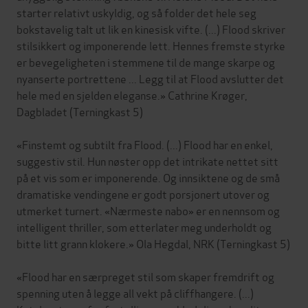
starter relativt uskyldig, og så folder det hele seg
bokstavelig talt ut lik en kinesisk vifte. (...) Flood skriver
stilsikkert og imponerende lett. Hennes fremste styrke
er bevegeligheten i stemmene til de mange skarpe og
nyanserte portrettene ... Legg til at Flood avslutter det
hele med en sjelden eleganse.» Cathrine Krøger,
Dagbladet (Terningkast 5)
«Finstemt og subtilt fra Flood. (...) Flood har en enkel,
suggestiv stil. Hun nøster opp det intrikate nettet sitt
på et vis som er imponerende. Og innsiktene og de små
dramatiske vendingene er godt porsjonert utover og
utmerket turnert. «Nærmeste nabo» er en nennsom og
intelligent thriller, som etterlater meg underholdt og
bitte litt grann klokere.» Ola Hegdal, NRK (Terningkast 5)
«Flood har en særpreget stil som skaper fremdrift og
spenning uten å legge all vekt på cliffhangere. (...)