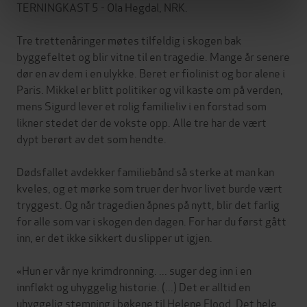
TERNINGKAST 5 - Ola Hegdal, NRK.
Tre trettenåringer møtes tilfeldig i skogen bak
byggefeltet og blir vitne til en tragedie. Mange år senere
dør en av dem i en ulykke. Beret er fiolinist og bor alene i
Paris. Mikkel er blitt politiker og vil kaste om på verden,
mens Sigurd lever et rolig familieliv i en forstad som
likner stedet der de vokste opp. Alle tre har de vært
dypt berørt av det som hendte.
Dødsfallet avdekker familiebånd så sterke at man kan
kveles, og et mørke som truer der hvor livet burde vært
tryggest. Og når tragedien åpnes på nytt, blir det farlig
for alle som var i skogen den dagen. For har du først gått
inn, er det ikke sikkert du slipper ut igjen.
«Hun er vår nye krimdronning. ... suger deg inn i en
innfløkt og uhyggelig historie. (...) Det er alltid en
uhyggelig stemning i bøkene til Helene Flood. Det hele