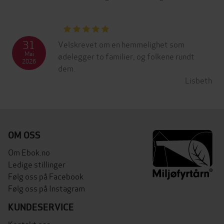
31
Velskrevet om en hemmelighet som
Mai
ødelegger to familier, og folkene rundt
2026
dem.
Lisbeth
OM OSS
Om Ebok.no
Ledige stillinger
Følg oss på Facebook
Følg oss på Instagram
KUNDESERVICE
Kontakt oss