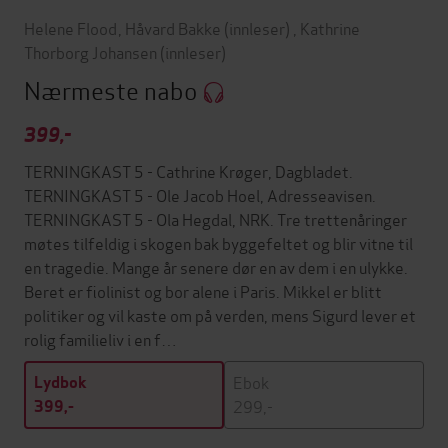
Helene Flood
,
Håvard Bakke
(innleser)
,
Kathrine
Thorborg Johansen
(innleser)
Nærmeste nabo
399,-
TERNINGKAST 5 - Cathrine Krøger, Dagbladet.
TERNINGKAST 5 - Ole Jacob Hoel, Adresseavisen.
TERNINGKAST 5 - Ola Hegdal, NRK. Tre trettenåringer
møtes tilfeldig i skogen bak byggefeltet og blir vitne til
en tragedie. Mange år senere dør en av dem i en ulykke.
Beret er fiolinist og bor alene i Paris. Mikkel er blitt
politiker og vil kaste om på verden, mens Sigurd lever et
rolig familieliv i en f…
Ebok
Lydbok
299,-
399,-