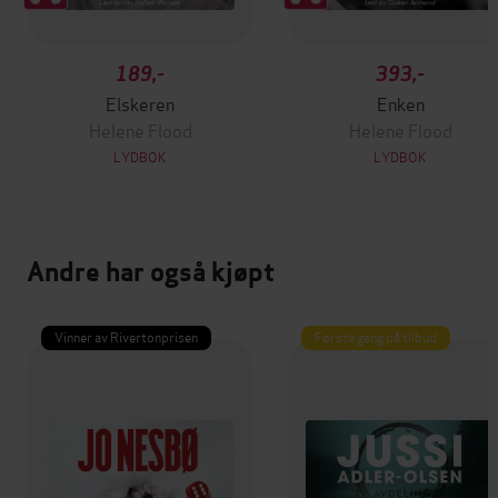
189,-
393,-
Elskeren
Enken
Helene Flood
Helene Flood
LYDBOK
LYDBOK
Andre har også kjøpt
Vinner av Rivertonprisen
Første gang på tilbud