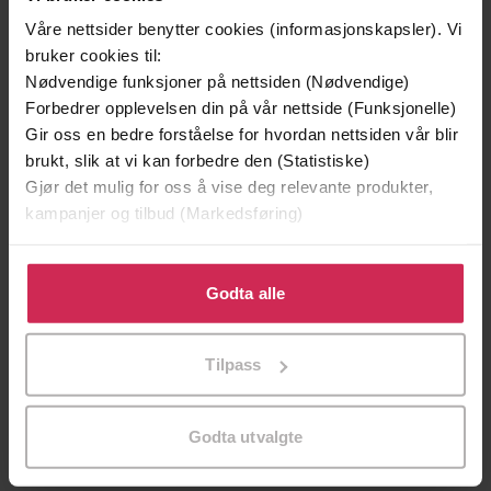
28.05.2026
Utgitt
Våre nettsider benytter cookies (informasjonskapsler). Vi
bruker cookies til:
Krim
Sjanger
Nødvendige funksjoner på nettsiden (Nødvendige)
Forbedrer opplevelsen din på vår nettside (Funksjonelle)
Bokmål
Språk
Gir oss en bedre forståelse for hvordan nettsiden vår blir
mp3
brukt, slik at vi kan forbedre den (Statistiske)
Format
Gjør det mulig for oss å vise deg relevante produkter,
Vannmerket
DRM-
kampanjer og tilbud (Markedsføring)
beskyttelse
Klikk på «Godta alle» for å gi oss ditt samtykke til å
9788203461002
ISBN
bruke cookies for alle disse formålene. Du kan også
Godta alle
tilpasse ditt samtykke til spesifikke formål ved å klikke
på «Tilpass». Du kan når som helst trekke tilbake eller
Tilpass
Om boken
endre ditt samtykke.
Godta utvalgte
TERNINGKAST 5 - Cathrine Krøger, Dagbladet.
TERNINGKAST 5 - Ole Jacob Hoel, Adresseavisen.