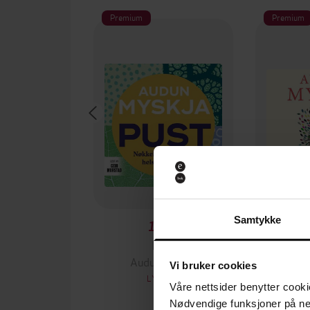
Premium
Premium
Samtykke
199,-
Pust
Mestr
Audun Myskja
Aud
Vi bruker cookies
LYDBOK
Våre nettsider benytter cooki
Nødvendige funksjoner på ne