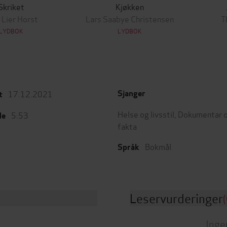
Skriket
Kjøkken
 Lier Horst
Lars Saabye Christensen
T
LYDBOK
LYDBOK
17.12.2021
Sjanger
t
Helse og livsstil
,
Dokumentar 
5:53
de
fakta
Bokmål
Språk
Leservurderinger
(
Inge