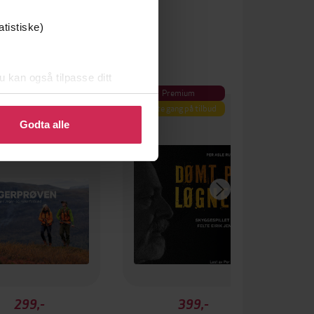
atistiske)
u kan også tilpasse ditt
Premium
 eller endre ditt samtykke.
Første gang på tilbud
Godta alle
299,-
399,-