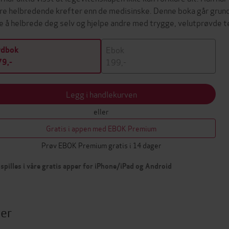
re helbredende krefter enn de medisinske. Denne boka går grundig
e å helbrede deg selv og hjelpe andre med trygge, velutprøvde 
Ebok
ydbok
199,-
9,-
Legg i handlekurven
eller
Gratis i appen med EBOK Premium
Prøv EBOK Premium gratis i 14 dager
spilles i våre gratis apper for iPhone/iPad og Android
ter