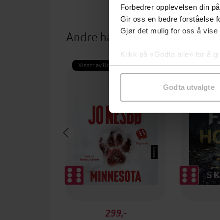
Forbedrer opplevelsen din på
Gir oss en bedre forståelse fo
Gjør det mulig for oss å vise
Andre har også kjøpt
Klikk på «Godta alle» for å gi
Vinner av Rivertonprisen
Premium
samtykke til spesifikke formå
Godta utvalgte
299,-