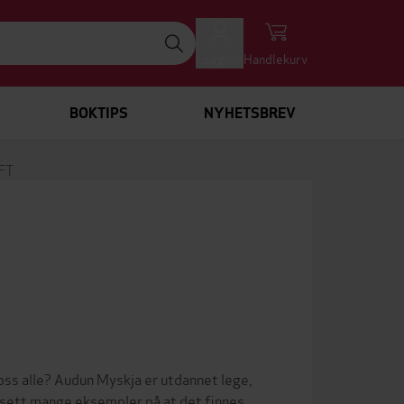
Logg inn
Handlekurv
BOKTIPS
NYHETSBREV
FT
 oss alle? Audun Myskja er utdannet lege,
ar sett mange eksempler på at det finnes