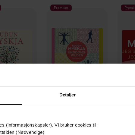
Premium
Premi
Detaljer
399,-
279,-
ingsmedisin
Ungdomskilden
un Myskja
Audun Myskja
LYDBOK
LYDBOK
es (informasjonskapsler). Vi bruker cookies til:
ttsiden (Nødvendige)