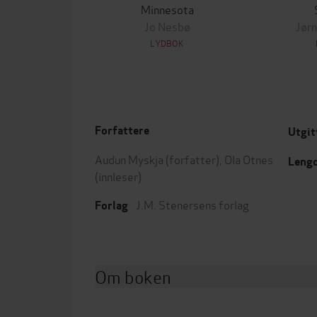
Minnesota
Jo Nesbø
Jørn
LYDBOK
Forfattere
Utgit
Audun Myskja
(forfatter),
Ola Otnes
Leng
(innleser)
J.M. Stenersens forlag
Forlag
Om boken