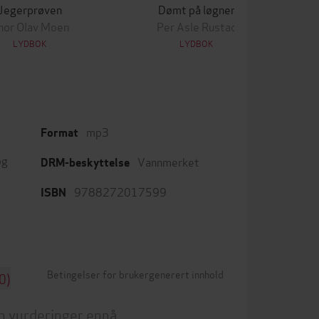
Jegerprøven
Dømt på løgner
hor Olav Moen
Per Asle Rustad
LYDBOK
LYDBOK
mp3
Format
og
Vannmerket
DRM-beskyttelse
9788272017599
ISBN
Betingelser for brukergenerert innhold
0)
n vurderinger ennå