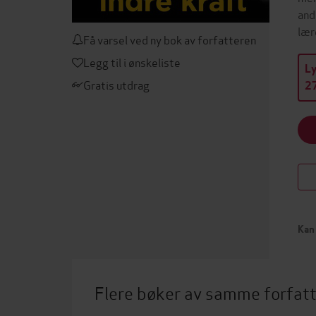
and
lær
Få varsel ved ny bok av forfatteren
Legg til i ønskeliste
L
Gratis utdrag
27
Kan 
Flere bøker av samme forfat