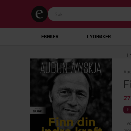
EBØKER
LYDBØKER
L
Aud
F
27
P
Hvo
men