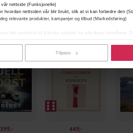
 vår nettside (Funksjonelle)
r hvordan nettsiden vår blir brukt, slik at vi kan forbedre den (St
 deg relevante produkter, kampanjer og tilbud (Markedsføring)
 oss ditt samtykke til å bruke cookies for alle disse formålene. D
l ved å klikke på «Tilpass». Du kan når som helst trekke tilbake
Tilpass
399,-
449,-