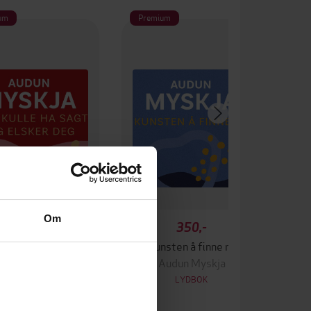
um
Premium
Om
249,-
350,-
Jeg skulle ha sagt jeg elsker deg
Kunsten å finne ro
Audun Myskja
Audun Myskja
LYDBOK
LYDBOK