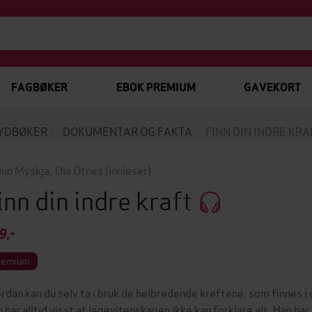
FAGBØKER
EBOK PREMIUM
GAVEKORT
YDBØKER
DOKUMENTAR OG FAKTA
FINN DIN INDRE KRA
un Myskja
,
Ola Otnes
(innleser)
inn din indre kraft
9,-
remium
rdan kan du selv ta i bruk de helbredende kreftene, som finnes i
 har alltid visst at legevitenskapen ikke kan forklare alt. Han h