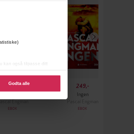
atistiske)
u kan også tilpasse ditt
 eller endre ditt samtykke.
Godta alle
349,-
249,-
Krigen
Ingen
ascal Engman
Pascal Engman
EBOK
EBOK