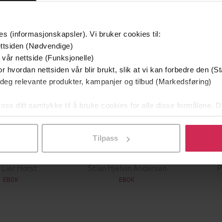
g på tilbud
es (informasjonskapsler). Vi bruker cookies til:
ttsiden (Nødvendige)
 vår nettside (Funksjonelle)
r hvordan nettsiden vår blir brukt, slik at vi kan forbedre den (St
 deg relevante produkter, kampanjer og tilbud (Markedsføring)
 oss ditt samtykke til å bruke cookies for alle disse formålene. D
l ved å klikke på «Tilpass». Du kan når som helst trekke tilbake
Tilpass
349,-
149,-
Utskudd
En lykkelig familie
 Lier Horst
Stian Hjelvin Andersen
P
EBOK
EBOK