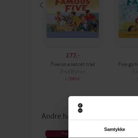
177,-
Five on a secret trail
Five go 
Enid Blyton
En
LYDBOK
Andre har også kjøpt
Samtykke
Premium
Pre