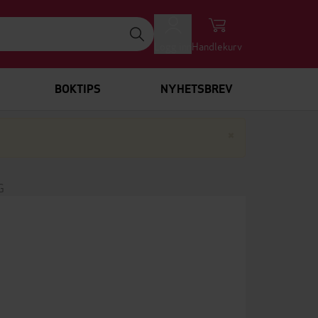
Logg inn
Handlekurv
BOKTIPS
NYHETSBREV
Lukk
×
G