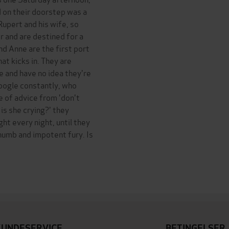
d on their doorstep was a
 Rupert and his wife, so
r and are destined for a
nd Anne are the first port
hat kicks in. They are
fe and have no idea they're
Google constantly, who
 of advice from 'don't
 is she crying?' they
ght every night, until they
numb and impotent fury. Is
KUNDESERVICE
BETINGELSER