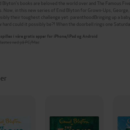
d Blyton's books are beloved the world over and The Famous Five
s. Now, in this new series of Enid Blyton for Grown-Ups, George,
sibly their toughest challenge yet: parenthoodBringing up a baby 
 hard could it possibly be?! When the doorbell rings one Satur
spilles i våre gratis apper for iPhone/iPad og Android
 lastes ned på PC/Mac
ter