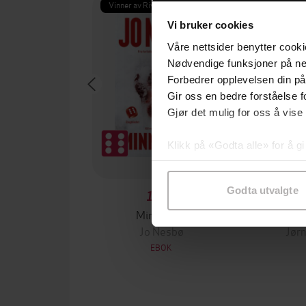
Vinner av Rivertonprisen
Første gan
Vi bruker cookies
Våre nettsider benytter cooki
Nødvendige funksjoner på ne
Forbedrer opplevelsen din på
Gir oss en bedre forståelse fo
Gjør det mulig for oss å vise
Klikk på «Godta alle» for å gi
samtykke til spesifikke formå
Godta utvalgte
199,-
Minnesota
Jo Nesbø
Jørn
EBOK