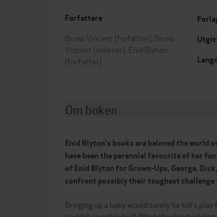
Forfattere
Forla
Bruno Vincent
(forfatter),
Bruno
Utgit
Vincent
(innleser),
Enid Blyton
Leng
(forfatter)
Om boken
Enid Blyton's books are beloved the world 
have been the perennial favourite of her fan
of Enid Blyton for Grown-Ups, George, Dick
confront possibly their toughest challenge
Bringing up a baby would surely be kid's play
could it possibly be?! When the doorbell rin