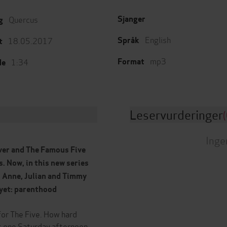
Quercus
Sjanger
g
English
18.05.2017
Språk
t
mp3
1:34
Format
de
Leservurderinger
(
Inge
over and The Famous Five
s. Now, in this new series
, Anne, Julian and Timmy
 yet: parenthood
 for The Five. How hard
gs one Saturday afternoon,