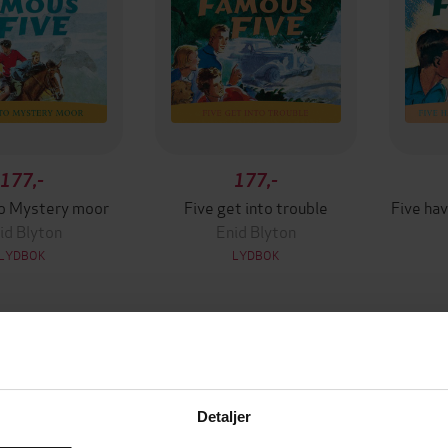
177,-
177,-
to Mystery moor
Five get into trouble
Five hav
id Blyton
Enid Blyton
LYDBOK
LYDBOK
Detaljer
mium
Premium