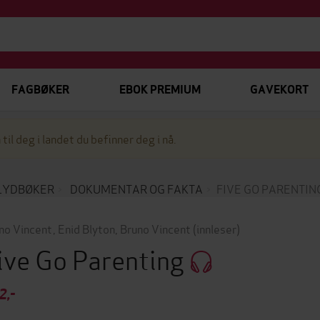
FAGBØKER
EBOK PREMIUM
GAVEKORT
 til deg i landet du befinner deg i nå.
LYDBØKER
DOKUMENTAR OG FAKTA
FIVE GO PARENTIN
no Vincent
,
Enid Blyton
,
Bruno Vincent
(innleser)
ive Go Parenting
2,-