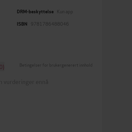
Kun app
DRM-beskyttelse
9781786488046
ISBN
Betingelser for brukergenerert innhold
0)
n vurderinger ennå