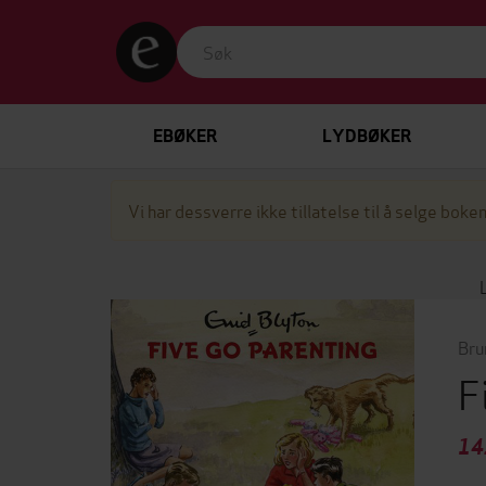
EBØKER
LYDBØKER
Vi har dessverre ikke tillatelse til å selge boken
Bru
F
14