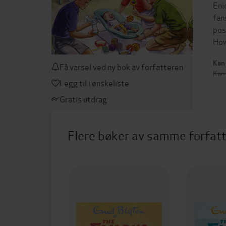
Eni
fan
pos
How
Kan 
Få varsel ved ny bok av forfatteren
Kan
Legg til i ønskeliste
Gratis utdrag
Flere bøker av samme forfat