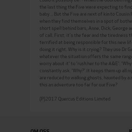
the last thing the Five were expecting to fin
baby... But the Five are next of kin to Cousin
when they find themselves in a spot of bothe
short spell behind bars, Anne, Dick, George a
of call. First, it's the fear and the tiredness t
terrified at being responsible for this new li
doing it right. Why is it crying? They use Dr 
whatever the situation offers the same range
worry about it' to 'rush her to the A&E'. 'Why
constantly ask. 'Why?' It keeps them up all ni
are reduced to walking ghosts, haunted by a 
this an adventure too far for our Five?
OM OSS