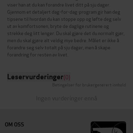
viser han at du kan forandre livet ditt på sju dager.
Gjennom et detaljert dag-for-dag-program gir han deg
tipsene til hvordan du kan stoppe opp og løfte deg selv
ut av komfortsonen, bryte de daglige rutinene og
strekke deg litt lenger. Du skal gjøre det du normalt gjør,
men du skal gjøre alt veldig mye bedre. Målet er ikke å
forandre seg selv totalt på sju dager, men å skape
Leservurderinger
(0)
Betingelser for brukergenerert innhold
Ingen vurderinger ennå
OM OSS