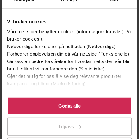
Vi bruker cookies
Våre nettsider benytter cookies (informasjonskapsler). Vi
bruker cookies til:
Nødvendige funksjoner på nettsiden (Nødvendige)
Forbedrer opplevelsen din på vår nettside (Funksjonelle)
Gir oss en bedre forståelse for hvordan nettsiden vår blir
brukt, slik at vi kan forbedre den (Statistiske)
Gjør det mulig for oss å vise deg relevante produkter,
349,-
399,-
kampanjer og tilbud (Markedsføring)
90 dager på loffen i Børgefjell
Norge på langs
Lars Monsen
Lars Monsen
Klikk på «Godta alle» for å gi oss ditt samtykke til å
LYDBOK
LYDBOK
bruke cookies for alle disse formålene. Du kan også
Godta alle
tilpasse ditt samtykke til spesifikke formål ved å klikke
på «Tilpass». Du kan når som helst trekke tilbake eller
Tilpass
endre ditt samtykke.
7 dager som forandrer livet ditt
Undertittel