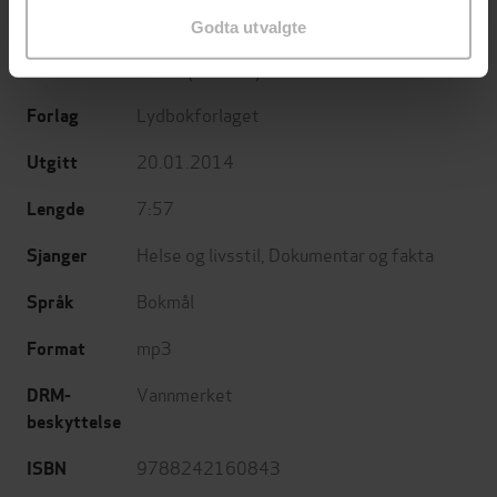
Godta utvalgte
Erik Bertrand Larssen
(forfatter),
Håvard
Forfattere
Bakke
(innleser)
Lydbokforlaget
Forlag
20.01.2014
Utgitt
7:57
Lengde
Helse og livsstil
,
Dokumentar og fakta
Sjanger
Bokmål
Språk
mp3
Format
Vannmerket
DRM-
beskyttelse
9788242160843
ISBN