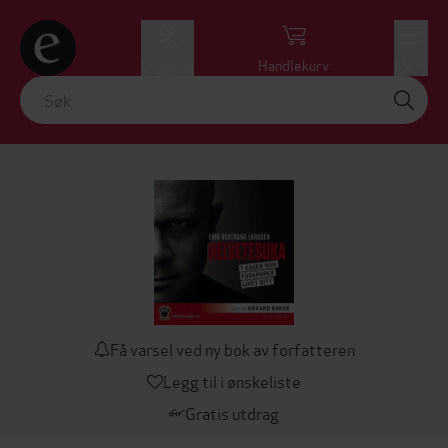
Logg inn
Handlekurv
Meny
Få varsel ved ny bok av forfatteren
Legg til i ønskeliste
Gratis utdrag