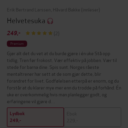
Erik Bertrand Larssen
,
Håvard Bakke
(innleser)
Helvetesuka
249,-
(2)
Premium
Gjør alt det du vet at du burde gjøre i én uke Stå opp
tidlig. Tren før frokost. Vær effektiv på jobben. Vær til
stede for barna dine. Spis sunt. Norges råeste
mentaltrener har sett at de som gjør dette, blir
forandret for livet. Godfølelsen etterpå er enorm, og du
forstår at du klarer mye mer enn du trodde på forhånd. Én
uke er overkommelig hvis man planlegger godt, og
erfaringene vil gjøre d…
Ebok
Lydbok
229,-
249,-