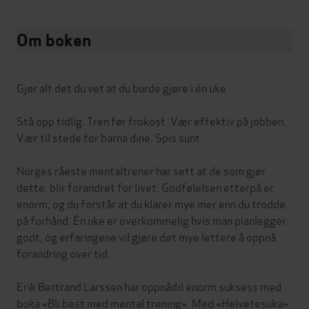
Om boken
Gjør alt det du vet at du burde gjøre i én uke
Stå opp tidlig. Tren før frokost. Vær effektiv på jobben.
Vær til stede for barna dine. Spis sunt.
Norges råeste mentaltrener har sett at de som gjør
dette, blir forandret for livet. Godfølelsen etterpå er
enorm, og du forstår at du klarer mye mer enn du trodde
på forhånd. Én uke er overkommelig hvis man planlegger
godt, og erfaringene vil gjøre det mye lettere å oppnå
forandring over tid.
Erik Bertrand Larssen har oppnådd enorm suksess med
boka «Bli best med mental trening». Med «Helvetesuka»