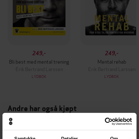
249,-
249,-
Bli best med mental trening
Mental rehab
Erik Bertrand Larssen
Erik Bertrand Larssen
LYDBOK
LYDBOK
Andre har også kjøpt
Premium
Premium
Samtykke
Detaljer
Om