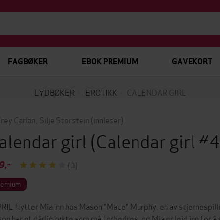
FAGBØKER
EBOK PREMIUM
GAVEKORT
LYDBØKER
EROTIKK
CALENDAR GIRL
rey Carlan
,
Silje Storstein
(innleser)
alendar girl
(Calendar girl #
9,-
(3)
remium
PRIL flytter Mia inn hos Mason "Mace" Murphy, en av stjernespil
on har et dårlig rykte som må forbedres, og Mia er leid inn for å