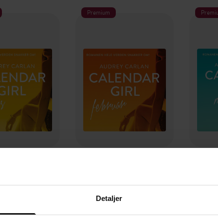
Premium
Premi
399,-
129,-
endar girl
Calendar girl
rey Carlan
Audrey Carlan
LYDBOK
LYDBOK
Detaljer