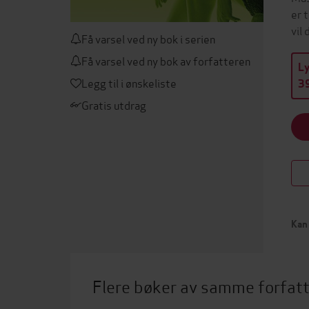
er 
vil
Få varsel ved ny bok i serien
Få varsel ved ny bok av forfatteren
L
Legg til i ønskeliste
39
Gratis utdrag
Kan 
Flere bøker av samme forfat