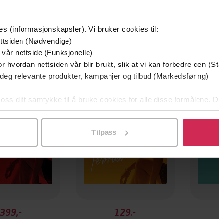
es (informasjonskapsler). Vi bruker cookies til:
ttsiden (Nødvendige)
 vår nettside (Funksjonelle)
Premium
Premi
r hvordan nettsiden vår blir brukt, slik at vi kan forbedre den (St
 deg relevante produkter, kampanjer og tilbud (Markedsføring)
 oss ditt samtykke til å bruke cookies for alle disse formålene. D
l ved å klikke på «Tilpass». Du kan når som helst trekke tilbake
Tilpass
399,-
129,-