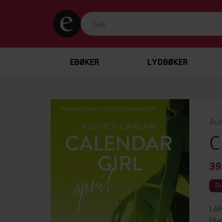
EBØKER
LYDBØKER
Aud
C
39
P
I A
Mas