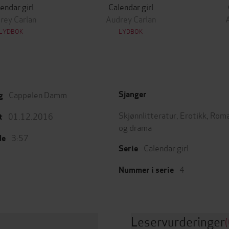
endar girl
Calendar girl
rey Carlan
Audrey Carlan
LYDBOK
LYDBOK
Cappelen Damm
Sjanger
g
Skjønnlitteratur
,
Erotikk
,
Roma
01.12.2016
t
og drama
3:57
de
Calendar girl
Serie
4
Nummer i serie
Leservurderinger
(