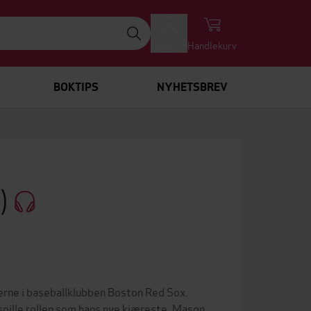
Logg inn
Handlekurv
BOKTIPS
NYHETSBREV
4)
lerne i baseballklubben Boston Red Sox.
 spille rollen som hans nye kjæreste. Mason