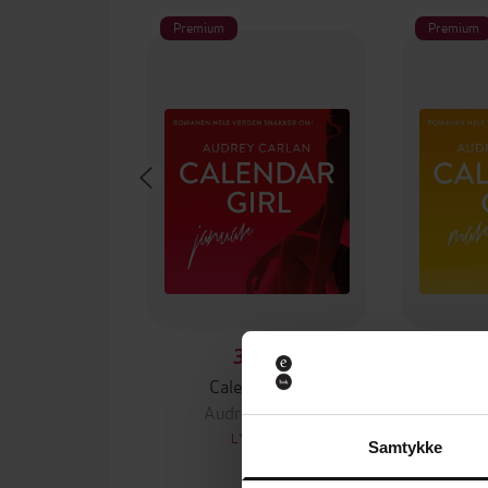
Premium
Premium
399,-
Calendar girl
Cal
Audrey Carlan
Aud
LYDBOK
Samtykke