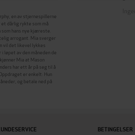
Inge
phy, en av stjernespillerne
 et dårlig rykte som må
len som hans nye kjæreste.
ttelig arrogant. Mia sverger
 vil det likevel lykkes
 i løpet av den måneden de
skjønner Mia at Mason
ders har ett år på seg til å
. Oppdraget er enkelt: Hun
måneder, og betale ned på
KUNDESERVICE
BETINGELSER