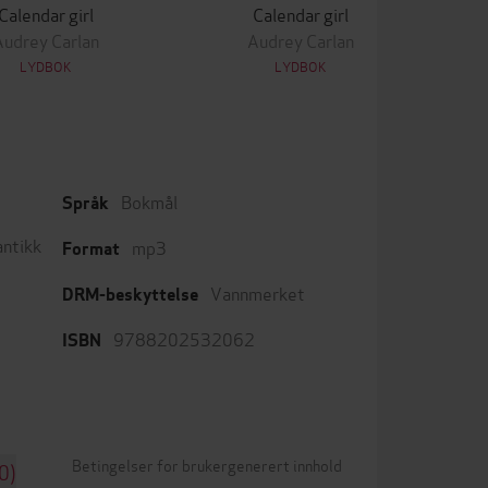
Calendar girl
Calendar girl
Audrey Carlan
Audrey Carlan
LYDBOK
LYDBOK
Bokmål
Språk
ntikk
mp3
Format
Vannmerket
DRM-beskyttelse
9788202532062
ISBN
Betingelser for brukergenerert innhold
0)