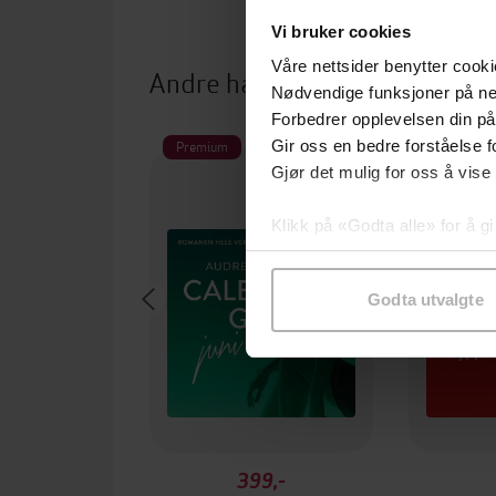
Vi bruker cookies
Våre nettsider benytter cooki
Andre har også kjøpt
Nødvendige funksjoner på ne
Forbedrer opplevelsen din på
Premium
Premium
Gir oss en bedre forståelse fo
Gjør det mulig for oss å vise
Klikk på «Godta alle» for å gi
samtykke til spesifikke formå
Godta utvalgte
399,-