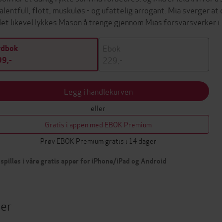
talentfull, flott, muskuløs - og ufattelig arrogant. Mia sverger a
 det likevel lykkes Mason å trenge gjennom Mias forsvarsverker 
Ebok
ydbok
229,-
9,-
Legg i handlekurven
eller
Gratis i appen med EBOK Premium
Prøv EBOK Premium gratis i 14 dager
spilles i våre gratis apper for iPhone/iPad og Android
ter