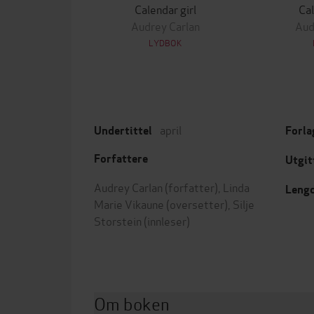
Calendar girl
Cal
Audrey Carlan
Aud
LYDBOK
april
Undertittel
Forla
Forfattere
Utgit
Audrey Carlan
(forfatter),
Linda
Leng
Marie Vikaune
(oversetter),
Silje
Storstein
(innleser)
Om boken