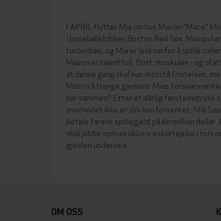
I APRIL flytter Mia inn hos Mason "Mace" Mur
i baseballklubben Boston Red Sox. Mason har
forbedres, og Mia er leid inn for å spille rol
Mason er talentfull, flott, muskuløs - og ufa
at denne gang skal hun motstå fristelsen, men
Mason å trenge gjennom Mias forsvarsverker
har sammen? Etter et dårlig førsteinntrykk 
overhodet ikke er slik hun forventet. Mia Saun
betale farens spillegjeld på én million dollar
skal jobbe som eksklusiv eskortepike i tolv 
gjelden underveis.
OM OSS