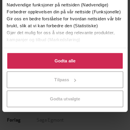
Nødvendige funksjoner på nettsiden (Nødvendige)
Forbedrer opplevelsen din på vår nettside (Funksjonelle)
Gir oss en bedre forståelse for hvordan nettsiden vår blir
brukt, slik at vi kan forbedre den (Statistiske)
Gjør det mulig for oss å vise deg relevante produkter,
kampanjer og tilbud (Markedsføring)
39,-
49,-
Klikk på «Godta alle» for å gi oss ditt samtykke til å
Forbudt lidenskap
Æresordet
bruke cookies for alle disse formålene. Du kan også
Godta alle
Kitty Summers
Annikki Øvergård
tilpasse ditt samtykke til spesifikke formål ved å klikke
EBOK
EBOK
på «Tilpass». Du kan når som helst trekke tilbake eller
Tilpass
endre ditt samtykke.
Godta utvalgte
Barbara Cartland
(forfatter),
Anne Ånstad
Forfattere
(oversetter)
Saga Egmont
Forlag