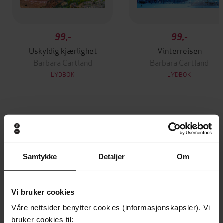
99,-
99,-
Uskyldig kjærlighet
Vinterreisen
Barbara Cartland
Barbara Cartland
LYDBOK
LYDBOK
Andre har også kjøpt
Samtykke
Detaljer
Om
Vi bruker cookies
Våre nettsider benytter cookies (informasjonskapsler). Vi
bruker cookies til: