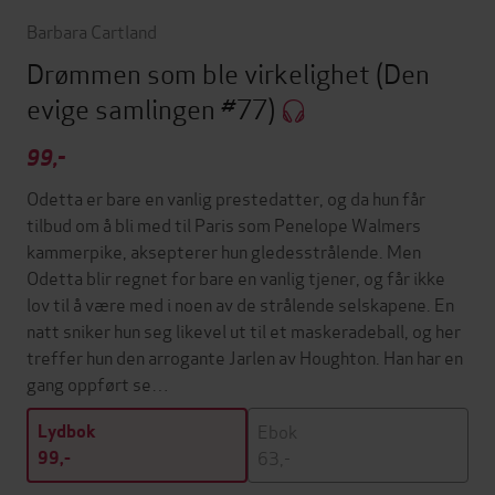
Barbara Cartland
Drømmen som ble virkelighet
(Den
evige samlingen #77)
99,-
Odetta er bare en vanlig prestedatter, og da hun får
tilbud om å bli med til Paris som Penelope Walmers
kammerpike, aksepterer hun gledesstrålende. Men
Odetta blir regnet for bare en vanlig tjener, og får ikke
lov til å være med i noen av de strålende selskapene. En
natt sniker hun seg likevel ut til et maskeradeball, og her
treffer hun den arrogante Jarlen av Houghton. Han har en
gang oppført se…
Ebok
Lydbok
63,-
99,-