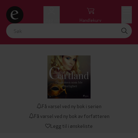
Logg inn
Handlekurv
Meny
Få varsel ved ny bok i serien
Få varsel ved ny bok av forfatteren
Legg til i ønskeliste