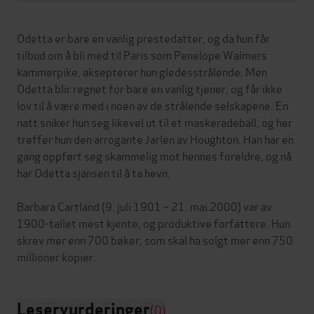
Odetta er bare en vanlig prestedatter, og da hun får
tilbud om å bli med til Paris som Penelope Walmers
kammerpike, aksepterer hun gledesstrålende. Men
Odetta blir regnet for bare en vanlig tjener, og får ikke
lov til å være med i noen av de strålende selskapene. En
natt sniker hun seg likevel ut til et maskeradeball, og her
treffer hun den arrogante Jarlen av Houghton. Han har en
gang oppført seg skammelig mot hennes foreldre, og nå
har Odetta sjansen til å ta hevn.
Barbara Cartland (9. juli 1901 – 21. mai 2000) var av
1900-tallet mest kjente, og produktive forfattere. Hun
skrev mer enn 700 bøker, som skal ha solgt mer enn 750
Leservurderinger
(0)