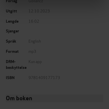
Gollancz
Forlag
12.10.2023
Utgitt
16:02
Lengde
Sjanger
English
Språk
mp3
Format
Kun app
DRM-
beskyttelse
9781409177173
ISBN
Om boken