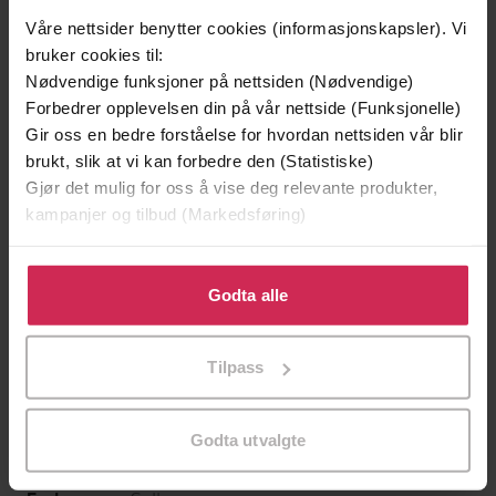
Våre nettsider benytter cookies (informasjonskapsler). Vi
bruker cookies til:
Nødvendige funksjoner på nettsiden (Nødvendige)
Forbedrer opplevelsen din på vår nettside (Funksjonelle)
199,-
349,-
Gir oss en bedre forståelse for hvordan nettsiden vår blir
Minnesota
Utskudd
brukt, slik at vi kan forbedre den (Statistiske)
Jo Nesbø
Jørn Lier Horst
Gjør det mulig for oss å vise deg relevante produkter,
EBOK
EBOK
kampanjer og tilbud (Markedsføring)
Klikk på «Godta alle» for å gi oss ditt samtykke til å
bruke cookies for alle disse formålene. Du kan også
Godta alle
tilpasse ditt samtykke til spesifikke formål ved å klikke
A spellbinding standalone sci-fi romance
Undertittel
på «Tilpass». Du kan når som helst trekke tilbake eller
and 2024 Hugo Award finalist perfect for
Tilpass
endre ditt samtykke.
fans of Becky Chambers
Aliette de Bodard
(forfatter),
Tuyen Do
Forfattere
Godta utvalgte
(innleser)