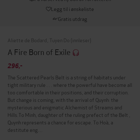
Legg til i ønskeliste
Gratis utdrag
Aliette de Bodard
,
Tuyen Do
(innleser)
A Fire Born of Exile
296,-
The Scattered Pearls Belt is a string of habitats under
tight military rule . . . where the powerful have become all
too comfortable in their positions, and their corruption.
But change is coming, with the arrival of Quynh: the
mysterious and enigmatic Alchemist of Streams and
Hills.To Minh, daughter of the ruling prefect of the Belt ,
Quynh represents a chance for escape. To Hoà, a
destitute eng…