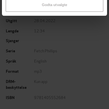
(innleser)
Godta utvalgte
Little, Brown Book Group
Forlag
28.04.2022
Utgitt
12:34
Lengde
Sjanger
Fetch Phillips
Serie
English
Språk
mp3
Format
Kun app
DRM-
beskyttelse
9781405552684
ISBN