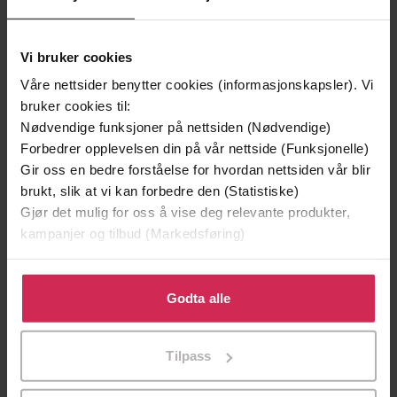
Vi bruker cookies
Våre nettsider benytter cookies (informasjonskapsler). Vi
bruker cookies til:
Nødvendige funksjoner på nettsiden (Nødvendige)
Forbedrer opplevelsen din på vår nettside (Funksjonelle)
199,-
349,-
Gir oss en bedre forståelse for hvordan nettsiden vår blir
Minnesota
Utskudd
brukt, slik at vi kan forbedre den (Statistiske)
Jo Nesbø
Jørn Lier Horst
Gjør det mulig for oss å vise deg relevante produkter,
EBOK
EBOK
kampanjer og tilbud (Markedsføring)
Klikk på «Godta alle» for å gi oss ditt samtykke til å
bruke cookies for alle disse formålene. Du kan også
Godta alle
Book Three in the Fetch Phillips
tilpasse ditt samtykke til spesifikke formål ved å klikke
Undertittel
Archives
på «Tilpass». Du kan når som helst trekke tilbake eller
Tilpass
endre ditt samtykke.
Luke Arnold
(forfatter),
Luke Arnold
Forfattere