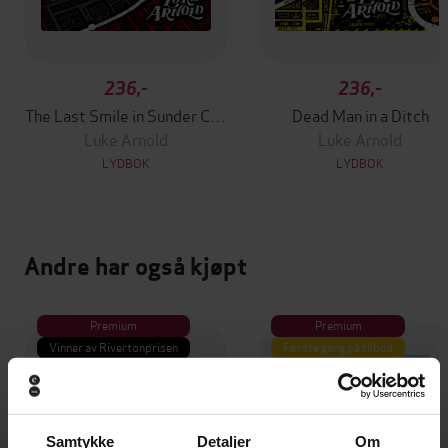
236,-
236,-
The Last Smile in Sunder City
Dead Man in a Ditch
Luke Arnold
Luke Arnold
LYDBOK
LYDBOK
Andre har også kjøpt
Premium
Premium
Vinner av Rivertonprisen
Første gang på tilbud
Samtykke
Detaljer
Om