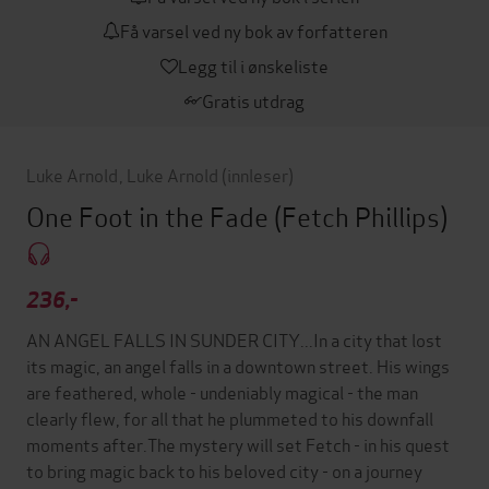
Få varsel ved ny bok av forfatteren
Legg til i ønskeliste
Gratis utdrag
Luke Arnold
,
Luke Arnold
(innleser)
One Foot in the Fade
(Fetch Phillips)
236,-
AN ANGEL FALLS IN SUNDER CITY...In a city that lost
its magic, an angel falls in a downtown street. His wings
are feathered, whole - undeniably magical - the man
clearly flew, for all that he plummeted to his downfall
moments after.The mystery will set Fetch - in his quest
to bring magic back to his beloved city - on a journey