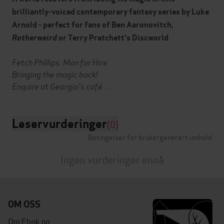
brilliantly-voiced contemporary fantasy series by Luke
Arnold - perfect for fans of Ben Aaronovitch,
Rotherweird
or Terry Pratchett's Discworld
Fetch Phillips: Man for Hire
Bringing the magic back!
Enquire at Georgio's café . . .
Leservurderinger
(0)
Betingelser for brukergenerert innhold
Ingen vurderinger ennå
OM OSS
Om Ebok.no