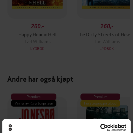
260,-
260,-
Happy Hour in Hell
The Dirty Streets of Heav
Tad Williams
Tad Williams
LYDBOK
LYDBOK
Andre har også kjøpt
Premium
Premium
Vinner av Rivertonprisen
Første gang på tilbud