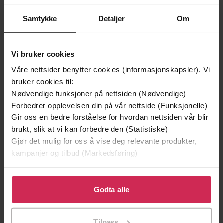
Samtykke
Detaljer
Om
Vi bruker cookies
Våre nettsider benytter cookies (informasjonskapsler). Vi
bruker cookies til:
199,-
349,-
Nødvendige funksjoner på nettsiden (Nødvendige)
Minnesota
Utskudd
Forbedrer opplevelsen din på vår nettside (Funksjonelle)
Jo Nesbø
Jørn Lier Horst
Gir oss en bedre forståelse for hvordan nettsiden vår blir
EBOK
EBOK
brukt, slik at vi kan forbedre den (Statistiske)
Gjør det mulig for oss å vise deg relevante produkter,
kampanjer og tilbud (Markedsføring)
Klikk på «Godta alle» for å gi oss ditt samtykke til å
Memory, Sorrow & Thorn Book 2
Undertittel
bruke cookies for alle disse formålene. Du kan også
Godta alle
Tad Williams
(forfatter),
Andrew Wincott
tilpasse ditt samtykke til spesifikke formål ved å klikke
Forfattere
(innleser)
på «Tilpass». Du kan når som helst trekke tilbake eller
Tilpass