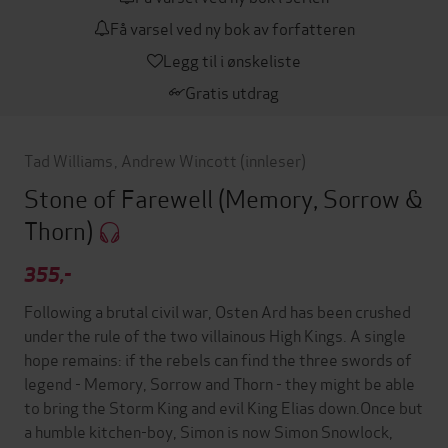
Få varsel ved ny bok av forfatteren
Legg til i ønskeliste
Gratis utdrag
Tad Williams
,
Andrew Wincott
(innleser)
Stone of Farewell
(Memory, Sorrow &
Thorn)
355,-
Following a brutal civil war, Osten Ard has been crushed
under the rule of the two villainous High Kings. A single
hope remains: if the rebels can find the three swords of
legend - Memory, Sorrow and Thorn - they might be able
to bring the Storm King and evil King Elias down.Once but
a humble kitchen-boy, Simon is now Simon Snowlock,