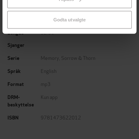
endre ditt samtykke.
Hodder & Stoughton
Forlag
12.11.2015
Utgitt
Godta utvalgte
32:31
Lengde
Sjanger
Memory, Sorrow & Thorn
Serie
English
Språk
mp3
Format
Kun app
DRM-
beskyttelse
9781473622012
ISBN