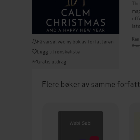
Thi
mag
off
lat
Kan 
Få varsel ved ny bok av forfatteren
Kan
Legg til i ønskeliste
Gratis utdrag
Flere bøker av samme forfat