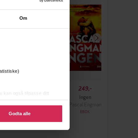
Om
atistiske)
349,-
249,-
u kan også tilpasse ditt
Krigen
Ingen
 eller endre ditt samtykke.
ascal Engman
Pascal Engman
EBOK
EBOK
Godta alle