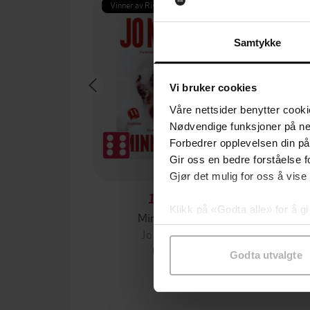
Vinner av Rivertonprisen
Første gan
Samtykke
Vi bruker cookies
Våre nettsider benytter cooki
Nødvendige funksjoner på ne
Forbedrer opplevelsen din på
Gir oss en bedre forståelse fo
Gjør det mulig for oss å vise
199,-
Klikk på «Godta alle» for å gi
Minnesota
samtykke til spesifikke formå
Jo Nesbø
Jørn
EBOK
Godta utvalgte