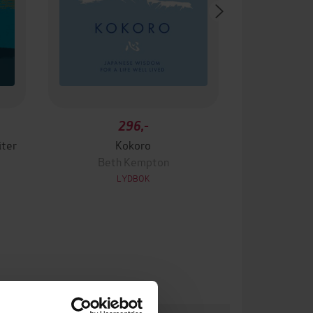
296,-
iter
Kokoro
Beth Kempton
LYDBOK