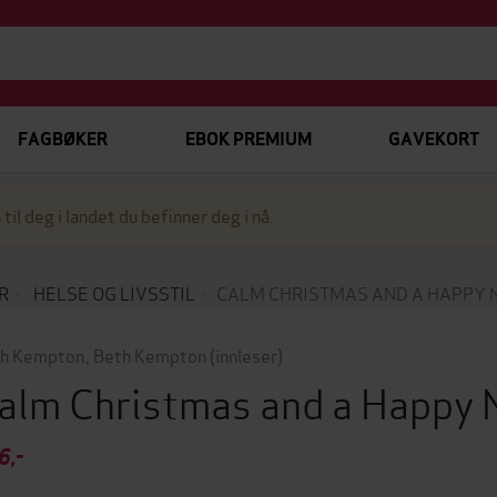
FAGBØKER
EBOK PREMIUM
GAVEKORT
 til deg i landet du befinner deg i nå.
R
HELSE OG LIVSSTIL
CALM CHRISTMAS AND A HAPPY 
h Kempton
,
Beth Kempton
(innleser)
alm Christmas and a Happy
6,-