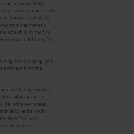
m and cultivate delight.
lm Christmas
embraces the
 of the year in a holistic,
away from the frenetic
me sit awhile by the fire,
ive season could mean for
 slowing down, staying calm
ome retreat from the
bout wellbeing in winter,
natural hibernation to
life in the year ahead.
r in debt, and already
n the New Year with
ed and inspired.