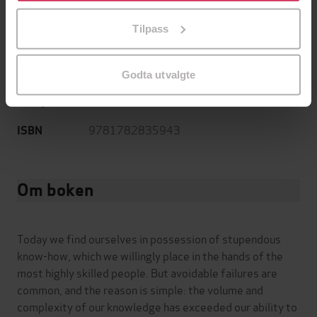
på «Tilpass». Du kan når som helst trekke tilbake eller
English
Språk
Tilpass
endre ditt samtykke.
mp3
Format
Godta utvalgte
Kun app
DRM-
beskyttelse
9781782835943
ISBN
Om boken
Today we find ourselves in possession of stupendous
know-how, which we willingly place in the hands of the
most highly skilled people. But avoidable failures are
common, and the reason is simple: the volume and
complexity of our knowledge has exceeded our ability to