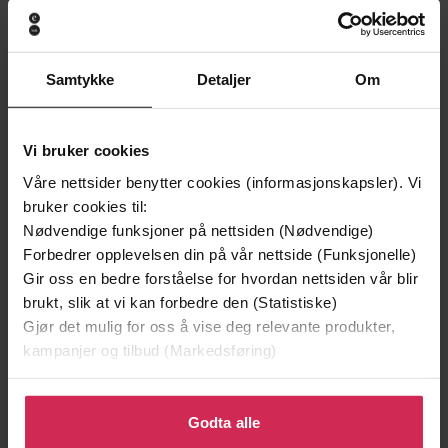
296,-
296,-
Better
Being Mortal
Atul Gawande
Atul Gawande
Samtykke
Detaljer
Om
LYDBOK
LYDBOK
Vi bruker cookies
Våre nettsider benytter cookies (informasjonskapsler). Vi
How to Get Things Right
bruker cookies til:
Undertittel
Nødvendige funksjoner på nettsiden (Nødvendige)
Atul Gawande
(forfatter),
John Bedford
Forfattere
Forbedrer opplevelsen din på vår nettside (Funksjonelle)
Lloyd
(innleser)
Gir oss en bedre forståelse for hvordan nettsiden vår blir
brukt, slik at vi kan forbedre den (Statistiske)
Profile Audio
Forlag
Gjør det mulig for oss å vise deg relevante produkter,
kampanjer og tilbud (Markedsføring)
07.02.2019
Utgitt
6:09
Lengde
Klikk på «Godta alle» for å gi oss ditt samtykke til å
bruke cookies for alle disse formålene. Du kan også
Godta alle
Helse og livsstil
,
Dokumentar og fakta
Sjanger
tilpasse ditt samtykke til spesifikke formål ved å klikke