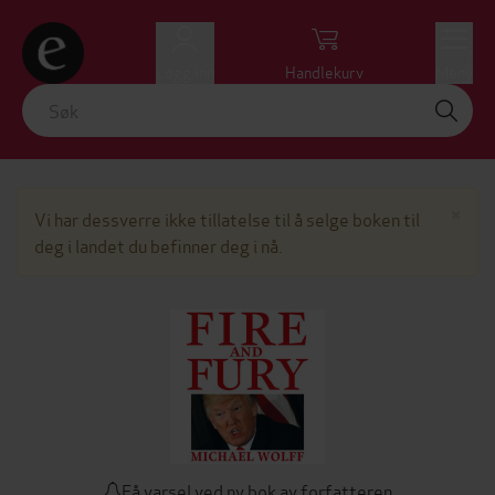
Logg inn
Handlekurv
Meny
Lu
×
Vi har dessverre ikke tillatelse til å selge boken til
deg i landet du befinner deg i nå.
Få varsel ved ny bok av forfatteren