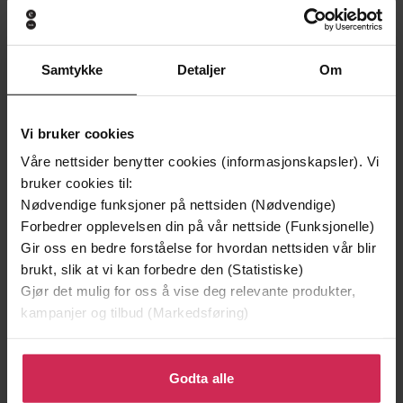
Samtykke
Detaljer
Om
349,-
299,-
Vi bruker cookies
Tørt land
Jegerprøven
Våre nettsider benytter cookies (informasjonskapsler). Vi
Jørn Lier Horst
Thor Olav Moen
bruker cookies til:
LYDBOK
LYDBOK
Nødvendige funksjoner på nettsiden (Nødvendige)
Forbedrer opplevelsen din på vår nettside (Funksjonelle)
Gir oss en bedre forståelse for hvordan nettsiden vår blir
brukt, slik at vi kan forbedre den (Statistiske)
Michael Wolff
(forfatter),
Michael Wolff
Forfattere
Gjør det mulig for oss å vise deg relevante produkter,
(innleser),
Holter Graham
(innleser)
kampanjer og tilbud (Markedsføring)
Little, Brown Book Group
Forlag
Klikk på «Godta alle» for å gi oss ditt samtykke til å
bruke cookies for alle disse formålene. Du kan også
Godta alle
05.01.2018
Utgitt
tilpasse ditt samtykke til spesifikke formål ved å klikke