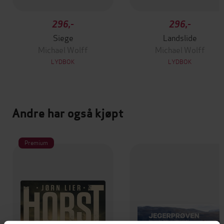
296,-
296,-
Siege
Landslide
Michael Wolff
Michael Wolff
LYDBOK
LYDBOK
Andre har også kjøpt
Premium