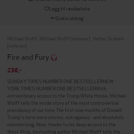
Legg til i ønskeliste
Gratis utdrag
Michael Wolff
,
Michael Wolff
(innleser)
,
Holter Graham
(innleser)
Fire and Fury
236,-
SUNDAY TIMES NUMBER ONE BESTSELLERNEW
YORK TIMES NUMBER ONE BESTSELLERWith
extraordinary access to the Trump White House, Michael
Wolff tells the inside story of the most controversial
presidency of our time.The first nine months of Donald
Trump's term were stormy, outrageous - and absolutely
mesmerising. Now, thanks to his deep access to the
West Wing, bestselling author Michael Wolff tells the …