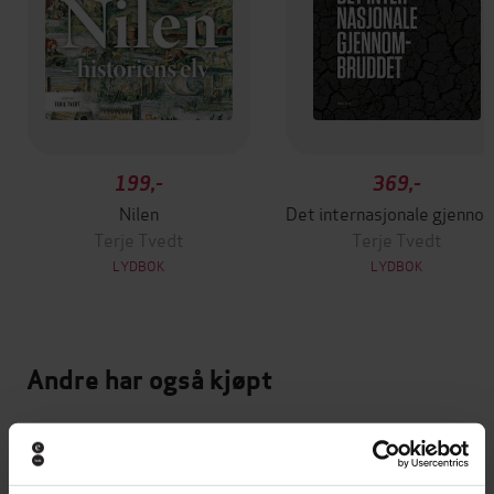
199,-
369,-
Nilen
Det internasjonale
Terje Tvedt
Terje Tvedt
LYDBOK
LYDBOK
Andre har også kjøpt
Vinner av Rivertonprisen
Vinner av Bokhandlerprisen 20
Vinner av Brageprisen 2025