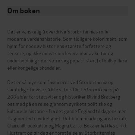
Om boken
Det er vanskelig å overdrive Storbritannias rolle i
moderne verdenshistorie. Som tidligere kolonimakt, som
hjem for noen av historiens største forfattere og
tenkere, og ikke minst som leverandør av kultur og
underholdning - det være seg popartister, fotballspillere
eller kongelige skandaler.
Det er så mye som fascinerer ved Storbritannia og
samtidig - tidvis - så lite vi forstår. I
Storbritannia på
200 sider
tar statsviter og historiker Øivind Bratberg
oss med på en reise gjennom øyrikets politiske og
kulturelle historie - fra det gamle England til dagens mer
fragmenterte virkelighet. Det blir monarki og aristokrati,
Churchill, pubkultur og Magna Carta. Boka er lettlest, rikt
illustrert og gir deg en forståelse av Storbritannias