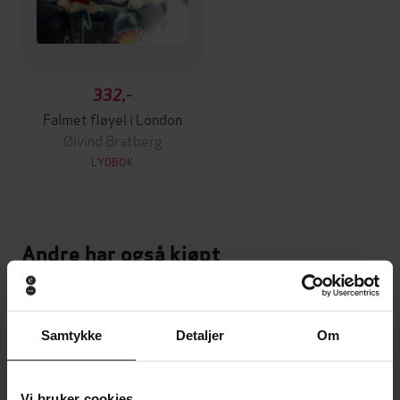
332,-
Falmet fløyel i London
Øivind Bratberg
LYDBOK
Andre har også kjøpt
Vinner av Rivertonprisen
Premium
Vinner av Bokhandlerprisen 20
Samtykke
Detaljer
Om
Vi bruker cookies