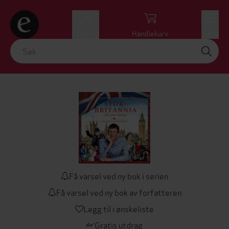
Logg inn
Handlekurv
Meny
Få varsel ved ny bok i serien
Få varsel ved ny bok av forfatteren
Legg til i ønskeliste
Gratis utdrag