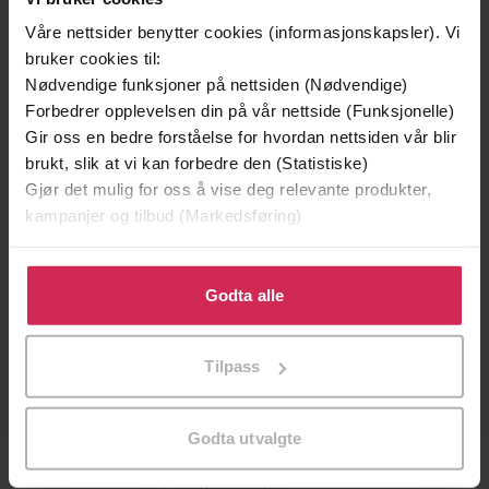
Våre nettsider benytter cookies (informasjonskapsler). Vi
bruker cookies til:
Nødvendige funksjoner på nettsiden (Nødvendige)
Forbedrer opplevelsen din på vår nettside (Funksjonelle)
Gir oss en bedre forståelse for hvordan nettsiden vår blir
brukt, slik at vi kan forbedre den (Statistiske)
Gjør det mulig for oss å vise deg relevante produkter,
299,-
399,-
kampanjer og tilbud (Markedsføring)
Minnesota
Sjøfareren
Jo Nesbø
Erika Fatland
Klikk på «Godta alle» for å gi oss ditt samtykke til å
bruke cookies for alle disse formålene. Du kan også
Godta alle
LYDBOK
LYDBOK
tilpasse ditt samtykke til spesifikke formål ved å klikke
på «Tilpass». Du kan når som helst trekke tilbake eller
Tilpass
endre ditt samtykke.
landet som ble verdensmakt
Undertittel
Godta utvalgte
Øivind Bratberg
(forfatter),
Øivind
Forfattere
Bratberg
(innleser)