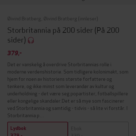
Øivind Bratberg
,
Øivind Bratberg
(innleser)
Storbritannia på 200 sider
(På 200
sider)
379,-
Det er vanskelig å overdrive Storbritannias rolle i
moderne verdenshistorie. Som tidligere kolonimakt, som
hjem for noen av historiens største forfattere og
tenkere, og ikke minst som leverandør av kultur og
underholdning - det være seg popartister, fotballspillere
eller kongelige skandaler.Det er så mye som fascinerer
ved Storbritannia og samtidig - tidvis - så lite vi forstår. I
Storbritannia p…
Ebok
Lydbok
339,-
379,-