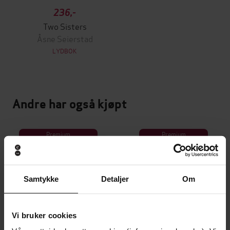
236,-
Two Sisters
Åsne Seierstad
LYDBOK
Andre har også kjøpt
Premium
Premium
Vinner av Rivertonprisen
Første gang på tilbud
Samtykke
Detaljer
Om
Vi bruker cookies