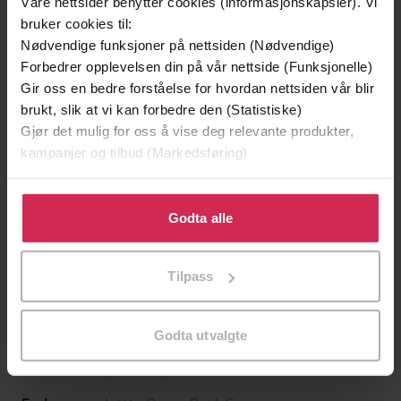
Våre nettsider benytter cookies (informasjonskapsler). Vi
bruker cookies til:
Nødvendige funksjoner på nettsiden (Nødvendige)
Forbedrer opplevelsen din på vår nettside (Funksjonelle)
Gir oss en bedre forståelse for hvordan nettsiden vår blir
129,-
129,-
brukt, slik at vi kan forbedre den (Statistiske)
Minnesota
Utskudd
Gjør det mulig for oss å vise deg relevante produkter,
Jo Nesbø
Jørn Lier Horst
kampanjer og tilbud (Markedsføring)
EBOK
EBOK
Klikk på «Godta alle» for å gi oss ditt samtykke til å
bruke cookies for alle disse formålene. Du kan også
Godta alle
tilpasse ditt samtykke til spesifikke formål ved å klikke
på «Tilpass». Du kan når som helst trekke tilbake eller
The International Bestseller - 'An intimate
Undertittel
Tilpass
endre ditt samtykke.
portrait of Afghani people quite unlike any
other' SUNDAY TIMES
Godta utvalgte
Åsne Seierstad
(forfatter),
Emilia Fox
Forfattere
(innleser)