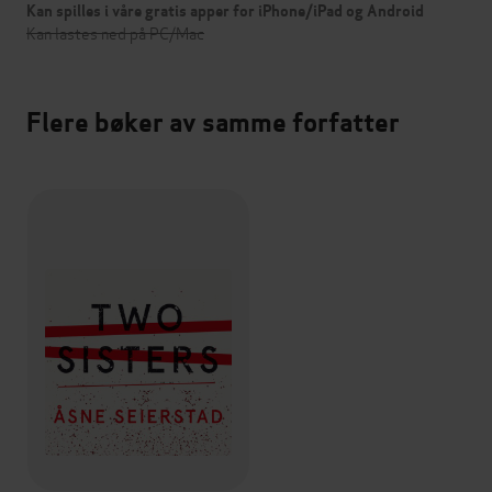
Kan spilles i våre gratis apper for iPhone/iPad og Android
Kan lastes ned på PC/Mac
Flere bøker av samme forfatter