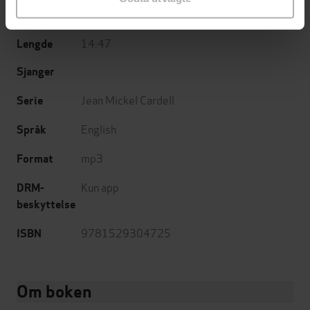
23.11.2023
Utgitt
14:47
Lengde
Sjanger
Jean Mickel Cardell
Serie
English
Språk
mp3
Format
Kun app
DRM-
beskyttelse
9781529304725
ISBN
Om boken