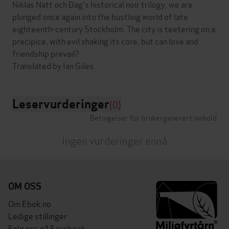
Niklas Natt och Dag's historical noir trilogy, we are
plunged once again into the bustling world of late
eighteenth-century Stockholm. The city is teetering on a
precipice, with evil shaking its core, but can love and
friendship prevail?
Leservurderinger
(0)
Betingelser for brukergenerert innhold
Ingen vurderinger ennå
OM OSS
Om Ebok.no
Ledige stillinger
Følg oss på Facebook