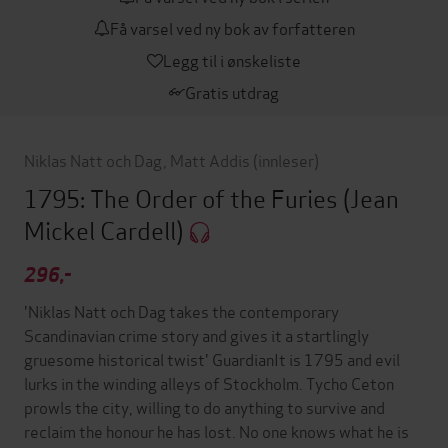
Få varsel ved ny bok av forfatteren
Legg til i ønskeliste
Gratis utdrag
Niklas Natt och Dag
,
Matt Addis
(innleser)
1795: The Order of the Furies
(Jean
Mickel Cardell)
296,-
'Niklas Natt och Dag takes the contemporary
Scandinavian crime story and gives it a startlingly
gruesome historical twist' GuardianIt is 1795 and evil
lurks in the winding alleys of Stockholm. Tycho Ceton
prowls the city, willing to do anything to survive and
reclaim the honour he has lost. No one knows what he is