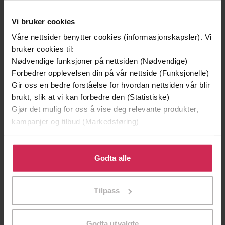
Vi bruker cookies
Våre nettsider benytter cookies (informasjonskapsler). Vi
bruker cookies til:
Nødvendige funksjoner på nettsiden (Nødvendige)
Forbedrer opplevelsen din på vår nettside (Funksjonelle)
Gir oss en bedre forståelse for hvordan nettsiden vår blir
199,-
349,-
brukt, slik at vi kan forbedre den (Statistiske)
Minnesota
Utskudd
Gjør det mulig for oss å vise deg relevante produkter,
Jo Nesbø
Jørn Lier Horst
kampanjer og tilbud (Markedsføring)
EBOK
EBOK
Klikk på «Godta alle» for å gi oss ditt samtykke til å
bruke cookies for alle disse formålene. Du kan også
Godta alle
tilpasse ditt samtykke til spesifikke formål ved å klikke
Niklas Natt och Dag
(forfatter),
Ian Giles
på «Tilpass». Du kan når som helst trekke tilbake eller
Forfattere
Tilpass
(oversetter),
Matt Addis
(innleser)
endre ditt samtykke.
Baskerville
Forlag
Godta utvalgte