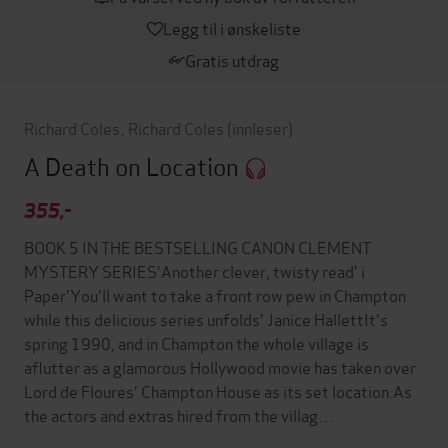
Legg til i ønskeliste
Gratis utdrag
Richard Coles
,
Richard Coles
(innleser)
A Death on Location
355,-
BOOK 5 IN THE BESTSELLING CANON CLEMENT
MYSTERY SERIES'Another clever, twisty read' i
Paper'You'll want to take a front row pew in Champton
while this delicious series unfolds' Janice HallettIt's
spring 1990, and in Champton the whole village is
aflutter as a glamorous Hollywood movie has taken over
Lord de Floures' Champton House as its set location.As
the actors and extras hired from the villag…