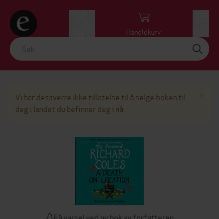
Logg inn
Handlekurv
Meny
Lu
×
Vi har dessverre ikke tillatelse til å selge boken til
deg i landet du befinner deg i nå.
Få varsel ved ny bok av forfatteren