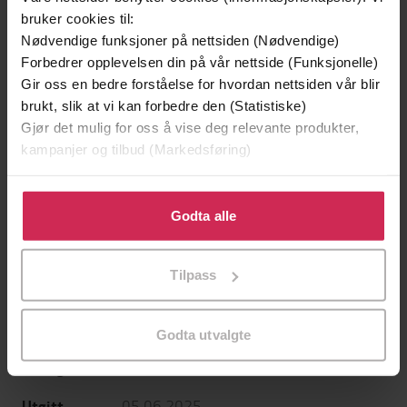
bruker cookies til:
Nødvendige funksjoner på nettsiden (Nødvendige)
Forbedrer opplevelsen din på vår nettside (Funksjonelle)
Gir oss en bedre forståelse for hvordan nettsiden vår blir
199,-
349,-
brukt, slik at vi kan forbedre den (Statistiske)
Minnesota
Utskudd
Gjør det mulig for oss å vise deg relevante produkter,
Jo Nesbø
Jørn Lier Horst
kampanjer og tilbud (Markedsføring)
EBOK
EBOK
Klikk på «Godta alle» for å gi oss ditt samtykke til å
bruke cookies for alle disse formålene. Du kan også
Godta alle
tilpasse ditt samtykke til spesifikke formål ved å klikke
på «Tilpass». Du kan når som helst trekke tilbake eller
A Canon Clement Mystery
Undertittel
Tilpass
endre ditt samtykke.
Richard Coles
(forfatter),
Richard Coles
Forfattere
(innleser)
Godta utvalgte
Weidenfeld & Nicolson
Forlag
05.06.2025
Utgitt