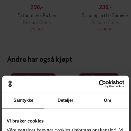
296,-
236,-
Fathomless Riches
Bringing in the Sheaves
Richard Coles
Richard Coles
LYDBOK
LYDBOK
Andre har også kjøpt
Premium
Premium
Vinner av Rivertonprisen
Første gang på tilbud
Samtykke
Detaljer
Om
Vi bruker cookies
Våre nettsider benytter cookies (informasjonskapsler). Vi