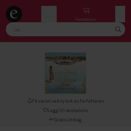
Logg inn
Handlekurv
Meny
Få varsel ved ny bok av forfatteren
Legg til i ønskeliste
Gratis utdrag