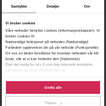
Samtykke
Detaljer
Om
Vi bruker cookies
Våre nettsider benytter cookies (informasjonskapsler). Vi
129,-
129,-
bruker cookies til:
Nødvendige funksjoner på nettsiden (Nødvendige)
Minnesota
Utskudd
Forbedrer opplevelsen din på vår nettside (Funksjonelle)
Jo Nesbø
Jørn Lier Horst
Gir oss en bedre forståelse for hvordan nettsiden vår blir
EBOK
EBOK
brukt, slik at vi kan forbedre den (Statistiske)
Gjør det mulig for oss å vise deg relevante produkter,
kampanjer og tilbud (Markedsføring)
Anne Glenconner
(forfatter),
Miranda
Forfattere
Klikk på «Godta alle» for å gi oss ditt samtykke til å
Raison
(innleser)
bruke cookies for alle disse formålene. Du kan også
Godta alle
tilpasse ditt samtykke til spesifikke formål ved å klikke
Hodder & Stoughton
Forlag
på «Tilpass». Du kan når som helst trekke tilbake eller
Tilpass
11.11.2021
endre ditt samtykke.
Utgitt