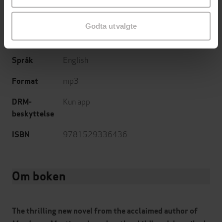
8:04
Lengde
Godta utvalgte
Krim
Sjanger
English
Språk
mp3
Format
Kun app
DRM-
beskyttelse
9781529336436
ISBN
Om boken
The thrilling new novel from the acclaimed author of