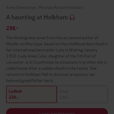
Anne Glenconner
,
Miranda Raison
(innleser)
A haunting at Holkham
236,-
The thrilling new novel from the acclaimed author of
Murder on Mustique, based on the childhood described in
her international bestseller Lady in Waiting.January
1950. Lady Anne Coke, daughter of the 5th Earl of
Leicester, is in Scunthorpe on a business trip when she is
called home after a sudden death in the family. She
returns to Holkham Hall to discover a mystery: her
beloved grandfather has b…
Ebok
Lydbok
130,-
236,-
Legg i handlekurven