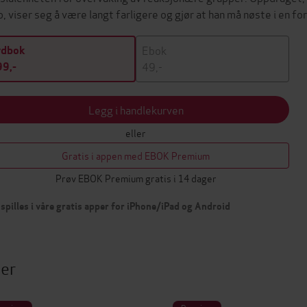
b, viser seg å være langt farligere og gjør at han må nøste i en 
Ebok
ydbok
49,-
9,-
Legg i handlekurven
eller
Gratis i appen med EBOK Premium
Prøv EBOK Premium gratis i 14 dager
spilles i våre gratis apper for iPhone/iPad og Android
ter