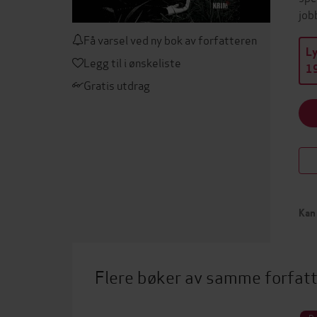
job
Få varsel ved ny bok av forfatteren
L
Legg til i ønskeliste
19
Gratis utdrag
Kan 
Flere bøker av samme forfat