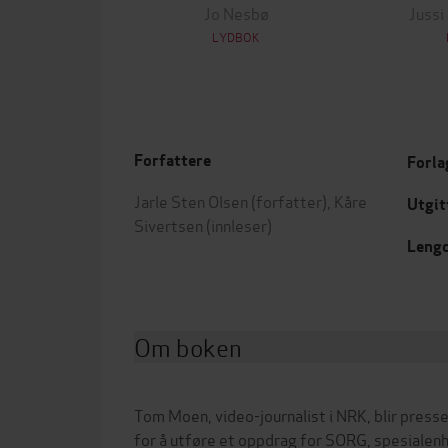
Jo Nesbø
Jussi
LYDBOK
Forfattere
Forla
Jarle Sten Olsen
(forfatter),
Kåre
Utgit
Sivertsen
(innleser)
Leng
Om boken
Tom Moen, video-journalist i NRK, blir presset 
for å utføre et oppdrag for SORG, spesialen