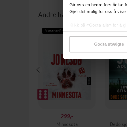
Gir oss en bedre forståelse fo
Andre har også kjøpt
Gjør det mulig for oss å vise
Klikk på «Godta alle» for å gi
Vinner av Rivertonprisen
Første gan
samtykke til spesifikke formå
Godta utvalgte
299,-
Minnesota
Døde sje