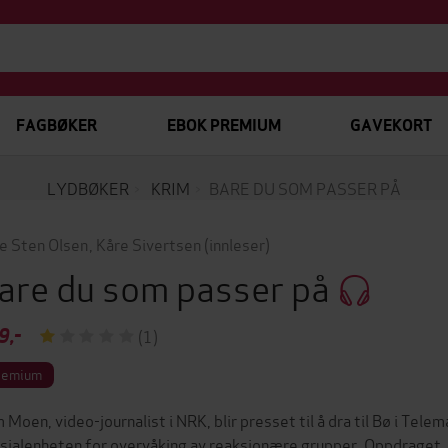
FAGBØKER
EBOK PREMIUM
GAVEKORT
LYDBØKER
KRIM
BARE DU SOM PASSER PÅ
le Sten Olsen
,
Kåre Sivertsen
(innleser)
are du som passer på
9,-
(1)
remium
 Moen, video-journalist i NRK, blir presset til å dra til Bø i Tel
sialenheten for overvåking av reaksjonære grupper. Oppdraget, 