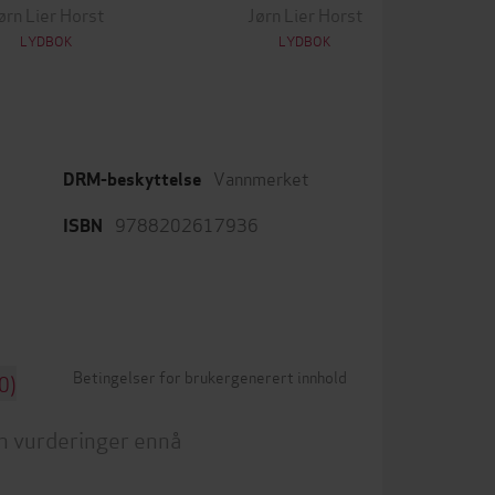
ørn Lier Horst
Jørn Lier Horst
LYDBOK
LYDBOK
Vannmerket
DRM-beskyttelse
9788202617936
ISBN
Betingelser for brukergenerert innhold
0)
n vurderinger ennå