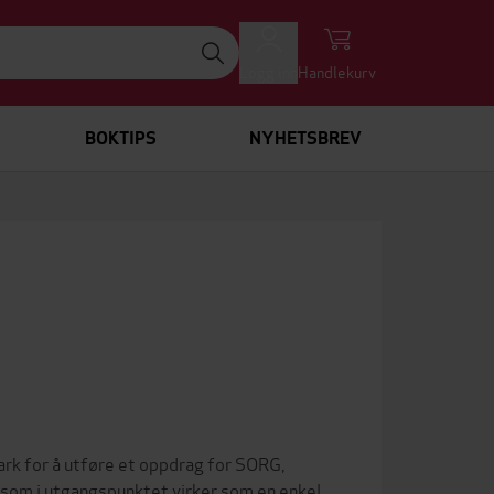
Logg inn
Handlekurv
BOKTIPS
NYHETSBREV
emark for å utføre et oppdrag for SORG,
som i utgangspunktet virker som en enkel