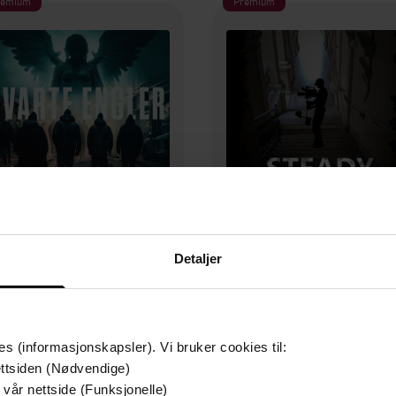
remium
Premium
Detaljer
179,-
199,-
Svarte engler
Steady
Jarle Sten Olsen
Jarle Sten Olsen
LYDBOK
LYDBOK
es (informasjonskapsler). Vi bruker cookies til:
ttsiden (Nødvendige)
 vår nettside (Funksjonelle)