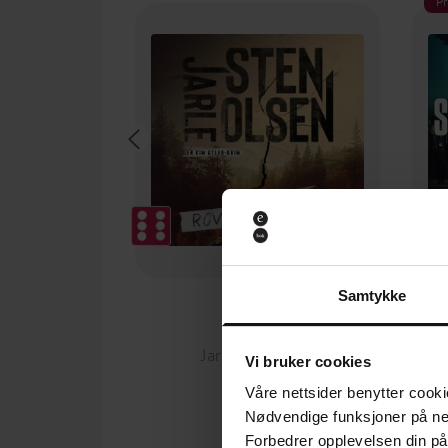
P
Samtykke
349,-
Rovfugl
Jarle Sten Olsen
Vi bruker cookies
LYDBOK
Våre nettsider benytter cooki
Nødvendige funksjoner på ne
Forbedrer opplevelsen din på