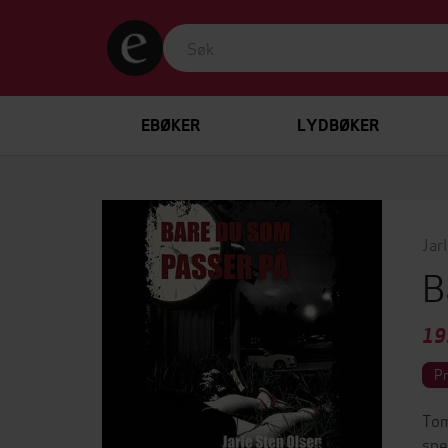
EBØKER
LYDBØKER
Jar
B
19
P
Tom
spe