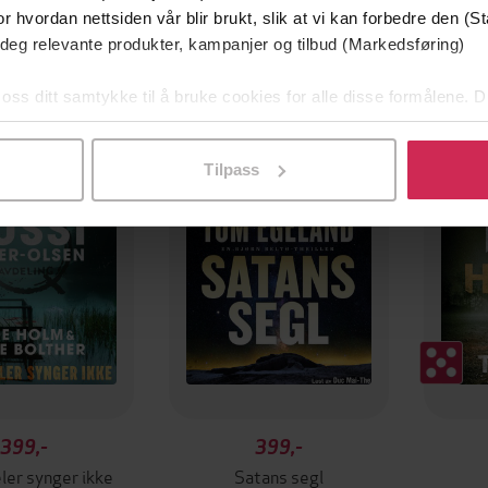
r hvordan nettsiden vår blir brukt, slik at vi kan forbedre den (St
 deg relevante produkter, kampanjer og tilbud (Markedsføring)
 oss ditt samtykke til å bruke cookies for alle disse formålene. D
g på tilbud
l ved å klikke på «Tilpass». Du kan når som helst trekke tilbake
Tilpass
399,-
399,-
ler synger ikke
Satans segl