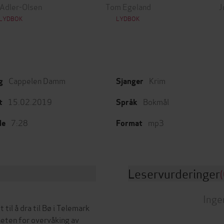
 Adler-Olsen
Tom Egeland
J
LYDBOK
LYDBOK
Cappelen Damm
Krim
g
Sjanger
15.02.2019
Bokmål
t
Språk
7:28
mp3
de
Format
Leservurderinger
(
Inge
til å dra til Bø i Telemark
heten for overvåking av