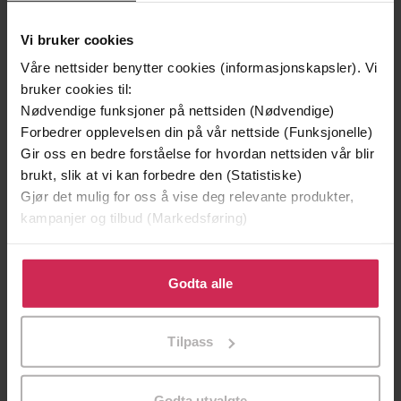
Vi bruker cookies
Våre nettsider benytter cookies (informasjonskapsler). Vi
bruker cookies til:
Nødvendige funksjoner på nettsiden (Nødvendige)
Forbedrer opplevelsen din på vår nettside (Funksjonelle)
Gir oss en bedre forståelse for hvordan nettsiden vår blir
brukt, slik at vi kan forbedre den (Statistiske)
Gjør det mulig for oss å vise deg relevante produkter,
kampanjer og tilbud (Markedsføring)
299,-
399,-
Klikk på «Godta alle» for å gi oss ditt samtykke til å
Minnesota
Døde sjeler synger ikke
bruke cookies for alle disse formålene. Du kan også
Godta alle
Jo Nesbø
Jussi Adler-Olsen
tilpasse ditt samtykke til spesifikke formål ved å klikke
på «Tilpass». Du kan når som helst trekke tilbake eller
LYDBOK
LYDBOK
Tilpass
endre ditt samtykke.
Godta utvalgte