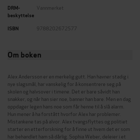
Vannmerket
DRM-
beskyttelse
9788202672577
ISBN
Om boken
Alex Andersson er en merkelig gutt. Han havner stadig i
nye slagsmål, har vanskelig for å konsentrere seg på
skolen og halvsover i timene. Det er bare såvidt han
snakker, og når han sier noe, banner han bare. Men en dag
oppdager legen hans noe som får henne til å slå alarm.
Hun mener å ha forstått hvorfor Alex har problemer.
Mistankene tas på alvor. Alex tvangsflyttes og politiet
starter en etterforskning for å finne ut hvem det er som
har behandlet ham så dårlig. Sophia Weber, deleier i et