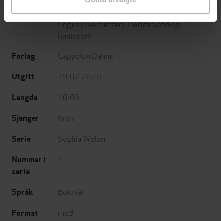
Malin Persson Giolito
(forfatter),
Kari
Forfattere
Engen
(oversetter),
Hedda Sandvig
(innleser)
Cappelen Damm
Forlag
19.02.2020
Utgitt
10:09
Lengde
Krim
Sjanger
Sophia Weber
Serie
1
Nummer i
serie
Bokmål
Språk
mp3
Format