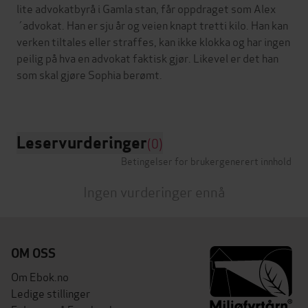
lite advokatbyrå i Gamla stan, får oppdraget som Alex
´advokat. Han er sju år og veien knapt tretti kilo. Han kan
verken tiltales eller straffes, kan ikke klokka og har ingen
peilig på hva en advokat faktisk gjør. Likevel er det han
som skal gjøre Sophia berømt.
Leservurderinger
(0)
Betingelser for brukergenerert innhold
Ingen vurderinger ennå
OM OSS
Om Ebok.no
Ledige stillinger