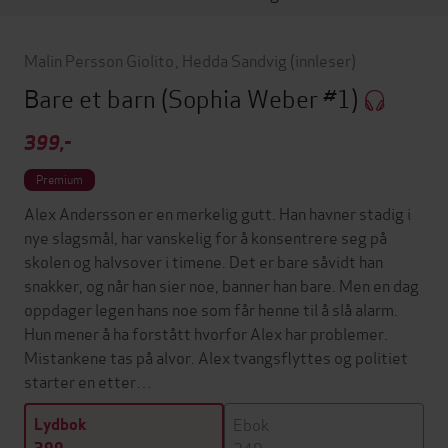
Malin Persson Giolito
,
Hedda Sandvig
(innleser)
Bare et barn
(Sophia Weber #1)
399,-
Premium
Alex Andersson er en merkelig gutt. Han havner stadig i
nye slagsmål, har vanskelig for å konsentrere seg på
skolen og halvsover i timene. Det er bare såvidt han
snakker, og når han sier noe, banner han bare. Men en dag
oppdager legen hans noe som får henne til å slå alarm.
Hun mener å ha forstått hvorfor Alex har problemer.
Mistankene tas på alvor. Alex tvangsflyttes og politiet
starter en etter…
Ebok
Lydbok
249,-