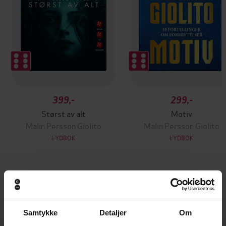
399,-
299,-
Størst av alt
Motiv
Malin Persson Giolito
Malin Persson Giolito
LYDBOK
LYDBOK
Andre har også kjøpt
Samtykke
Detaljer
Om
Vinner av Rivertonprisen
Første gang på tilbud