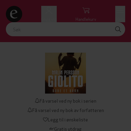
Logg inn
Handlekurv
Meny
Få varsel ved ny bok i serien
Få varsel ved ny bok av forfatteren
Legg til i ønskeliste
Gratis utdrag