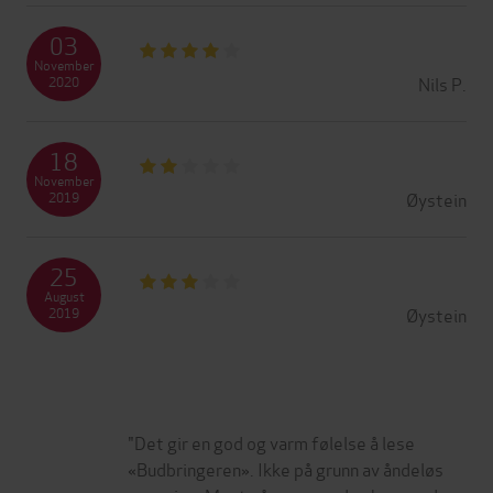
03
November
Nils P.
2020
18
November
Øystein
2019
25
August
Øystein
2019
"Det gir en god og varm følelse å lese
«Budbringeren». Ikke på grunn av åndeløs