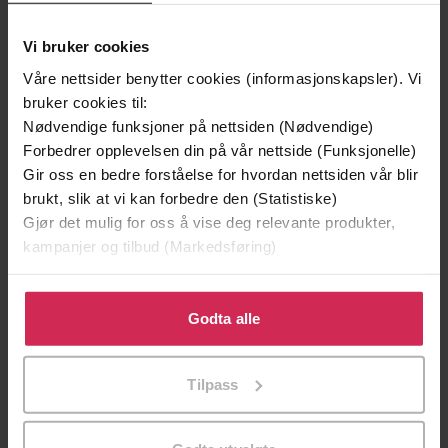
Vi bruker cookies
Gert Nygårdshaug
(forfatter),
Helge
Forfattere
Winther-Larsen
(innleser)
Våre nettsider benytter cookies (informasjonskapsler). Vi
bruker cookies til:
Cappelen Damm
Forlag
Nødvendige funksjoner på nettsiden (Nødvendige)
Forbedrer opplevelsen din på vår nettside (Funksjonelle)
01.11.2016
Utgitt
Gir oss en bedre forståelse for hvordan nettsiden vår blir
brukt, slik at vi kan forbedre den (Statistiske)
11:38
Lengde
Gjør det mulig for oss å vise deg relevante produkter,
Krim
Sjanger
kampanjer og tilbud (Markedsføring)
Fredric Drum og Skarphedin Olsen
Serie
Klikk på «Godta alle» for å gi oss ditt samtykke til å
bruke cookies for alle disse formålene. Du kan også
Godta alle
12
Nummer i
tilpasse ditt samtykke til spesifikke formål ved å klikke
serie
på «Tilpass». Du kan når som helst trekke tilbake eller
Tilpass
endre ditt samtykke.
Bokmål
Språk
mp3
Format