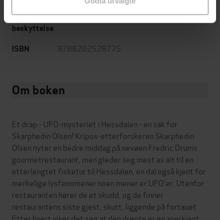
Godta utvalgte
Vannmerket
DRM-
beskyttelse
9788202528775
ISBN
Om boken
Et drap - UFO-mysteriet i Hessdalen - en sak for
Skarphedin Olsen! Kripos-etterforskeren Skarphedin
Olsen nyter en bedre middag på nevøen Fredric Drums
gourmetrestaurant, men gleder seg mest av alt til en
etterlengtet fisketur til Hessdalen, en dal også kjent for
merkelige lysfenomener noen mener er UFO'er. Utenfor
restauranten hører de et skudd, og de finner
restaurantens siste gjest, skutt, liggende på fortauet.
Etter hvert viser det seg at den drepte er en anerkjent