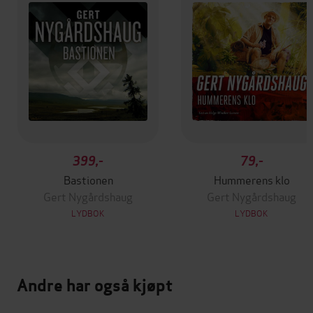
399,-
79,-
Bastionen
Hummerens klo
Gert Nygårdshaug
Gert Nygårdshaug
LYDBOK
LYDBOK
Andre har også kjøpt