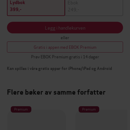
Ebok
Lydbok
249,-
399,-
Legg i handlekurven
eller
Gratis i appen med EBOK Premium
Prøv EBOK Premium gratis i 14 dager
Kan spilles i våre gratis apper for iPhone/iPad og Android
Flere bøker av samme forfatter
Premium
Premium