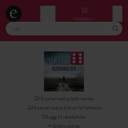
Logg inn
Handlekurv
Meny
Få varsel ved ny bok i serien
Få varsel ved ny bok av forfatteren
Legg til i ønskeliste
Gratis utdrag