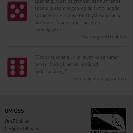
spenning. Mest på grunn av den humrende
spesielle stemningen, og de fint tilhogde
setningene: «et ansiktsuttrykk som kunne
ha skremt fanden opp i sin egen
svovelgryte».
-
Stavanger Aftenblad
"Det er spenning, krim, mystikk og humor i
en stor herlig klase av knallgod
underholdning."
-
Zeldajenta.blogspot.no
OM OSS
Om Ebok.no
Ledige stillinger