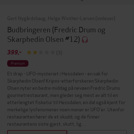
Gert Nygårdshaug
,
Helge Winther-Larsen
(innleser)
Budbringeren
(Fredric Drum og
Skarphedin Olsen #12)
399,-
(3)
Premium
Et drap - UFO-mysteriet i Hessdalen - en sak for
Skarphedin Olsen! Kripos-etterforskeren Skarphedin
Olsen nyter en bedre middag på nevøen Fredric Drums
gourmetrestaurant, men gleder seg mest av alt til en
etterlengtet fisketur til Hessdalen, en dal også kjent for
merkelige lysfenomener noen mener er UFO'er. Utenfor
restauranten hører de et skudd, og de finner
restaurantens siste gjest, skutt, lig…