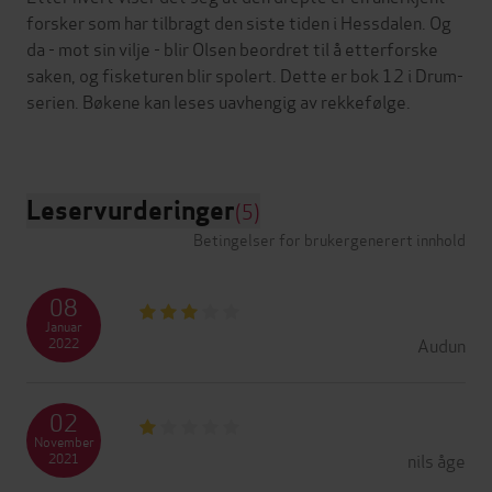
forsker som har tilbragt den siste tiden i Hessdalen. Og
da - mot sin vilje - blir Olsen beordret til å etterforske
saken, og fisketuren blir spolert. Dette er bok 12 i Drum-
serien. Bøkene kan leses uavhengig av rekkefølge.
Leservurderinger
(5)
Betingelser for brukergenerert innhold
08
Januar
Audun
2022
02
November
nils åge
2021