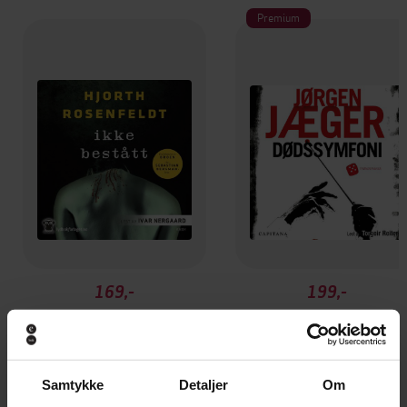
Premium
169,-
199,-
Ikke bestått
Dødssymfoni
Michael Hjorth
Jørgen Jæger
LYDBOK
LYDBOK
Samtykke
Detaljer
Om