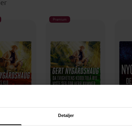
ter
Premium
79,-
49,-
merens klo
Da evighetens koboltblå øye viste seg for herr Kummer
D
Detaljer
Nygårdshaug
Gert Nygårdshaug
Ge
LYDBOK
LYDBOK