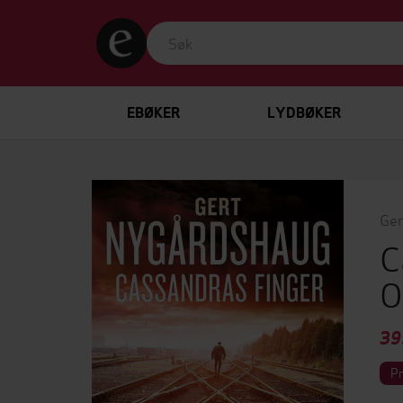
EBØKER
LYDBØKER
Ger
C
O
39
P