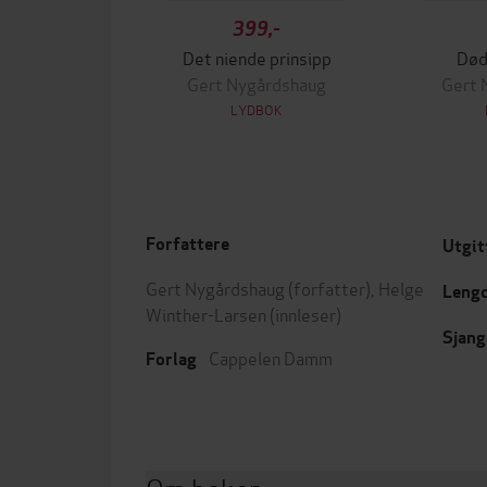
399,-
Det niende prinsipp
Død
Gert Nygårdshaug
Gert 
LYDBOK
Forfattere
Utgit
Gert Nygårdshaug
(forfatter),
Helge
Leng
Winther-Larsen
(innleser)
Sjang
Cappelen Damm
Forlag