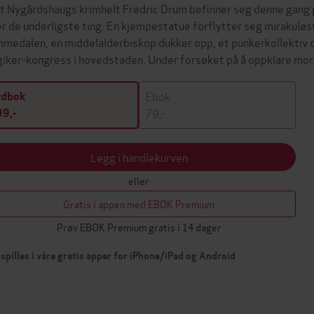
t Nygårdshaugs krimhelt Fredric Drum befinner seg denne gang p
er de underligste ting: En kjempestatue forflytter seg mirakuløst 
medalen, en middelalderbiskop dukker opp, et punkerkollektiv d
iker-kongress i hovedstaden. Under forsøket på å oppklare mor
Ebok
ydbok
79,-
9,-
Legg i handlekurven
eller
Gratis i appen med EBOK Premium
Prøv EBOK Premium gratis i 14 dager
spilles i våre gratis apper for iPhone/iPad og Android