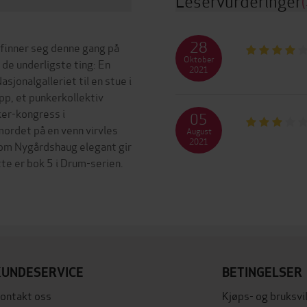
Leservurderinger
(
28
finner seg denne gang på
Oktober
 de underligste ting: En
2021
sjonalgalleriet til en stue i
p, et punkerkollektiv
ker-kongress i
05
ordet på en venn virvles
August
2021
som Nygårdshaug elegant gir
te er bok 5 i Drum-serien.
KUNDESERVICE
BETINGELSER
ontakt oss
Kjøps- og bruksvi