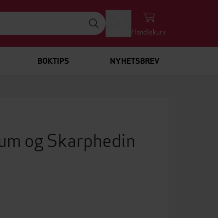
Logg inn
Handlekurv
BOKTIPS
NYHETSBREV
rum og Skarphedin