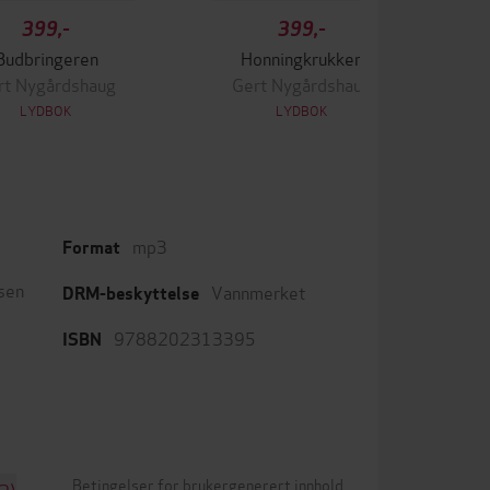
399,-
399,-
Budbringeren
Honningkrukken
rt Nygårdshaug
Gert Nygårdshaug
LYDBOK
LYDBOK
mp3
Format
sen
Vannmerket
DRM-beskyttelse
9788202313395
ISBN
Betingelser for brukergenerert innhold