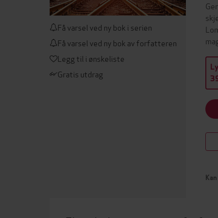
Ger
skj
Få varsel ved ny bok i serien
Lom
mag
Få varsel ved ny bok av forfatteren
Legg til i ønskeliste
L
Gratis utdrag
39
Kan 