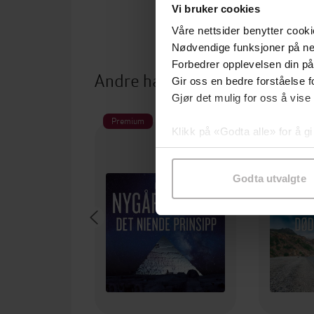
Vi bruker cookies
Våre nettsider benytter cooki
Nødvendige funksjoner på ne
Forbedrer opplevelsen din på
Andre har også kjøpt
Gir oss en bedre forståelse fo
Gjør det mulig for oss å vise
Premium
Premium
Klikk på «Godta alle» for å gi
samtykke til spesifikke formå
Godta utvalgte