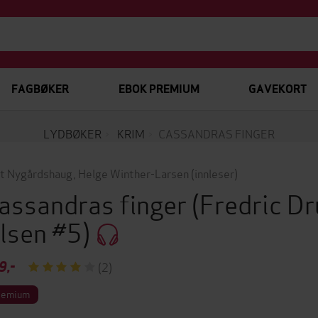
FAGBØKER
EBOK PREMIUM
GAVEKORT
LYDBØKER
KRIM
CASSANDRAS FINGER
t Nygårdshaug
,
Helge Winther-Larsen
(innleser)
assandras finger
(Fredric D
lsen #5)
9,-
(2)
remium