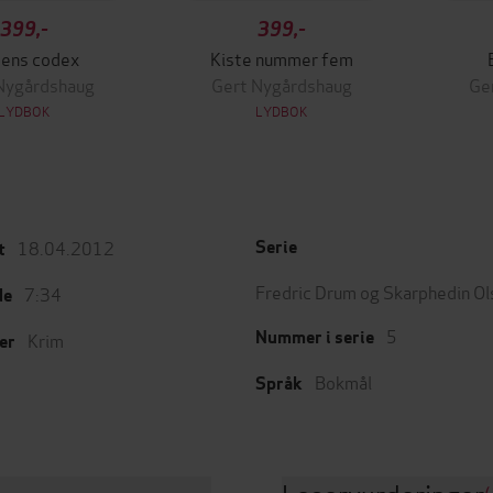
399,-
399,-
ens codex
Kiste nummer fem
Nygårdshaug
Gert Nygårdshaug
Ge
LYDBOK
LYDBOK
18.04.2012
Serie
t
Fredric Drum og Skarphedin Ol
7:34
de
5
Nummer i serie
Krim
er
Bokmål
Språk