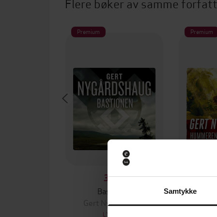
Flere bøker av samme forfat
Premium
Premium
399,-
Bastionen
Hum
Samtykke
Gert Nygårdshaug
Gert 
LYDBOK