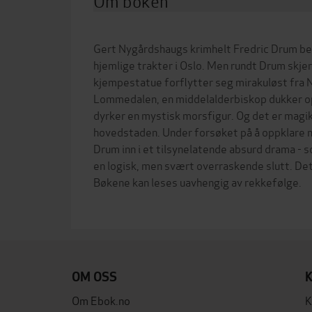
Om boken
Gert Nygårdshaugs krimhelt Fredric Drum be
hjemlige trakter i Oslo. Men rundt Drum skjer
kjempestatue forflytter seg mirakuløst fra Na
Lommedalen, en middelalderbiskop dukker op
dyrker en mystisk morsfigur. Og det er magi
hovedstaden. Under forsøket på å oppklare m
Drum inn i et tilsynelatende absurd drama - 
en logisk, men svært overraskende slutt. Det
Bøkene kan leses uavhengig av rekkefølge.
OM OSS
Om Ebok.no
K