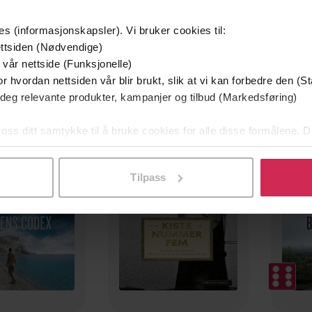
es (informasjonskapsler). Vi bruker cookies til:
ttsiden (Nødvendige)
 vår nettside (Funksjonelle)
r hvordan nettsiden vår blir brukt, slik at vi kan forbedre den (St
 deg relevante produkter, kampanjer og tilbud (Markedsføring)
Premium
Premi
 oss ditt samtykke til å bruke cookies for alle disse formålene. D
l ved å klikke på «Tilpass». Du kan når som helst trekke tilbake
Tilpass