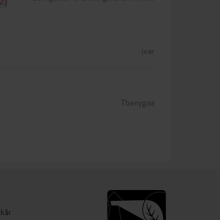
2)
ivar
Tbenygaa
lkår