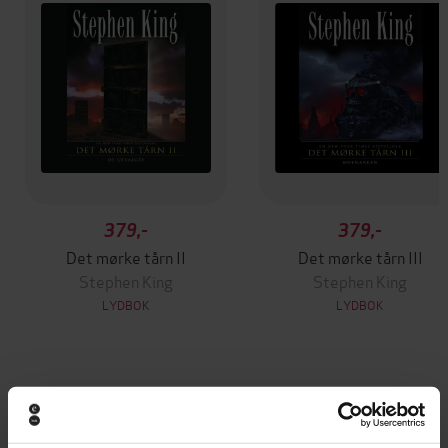
379,-
379,-
Det mørke tårn II
Det mørke tårn III
Stephen King
Stephen King
LYDBOK
LYDBOK
Andre har også kjøpt