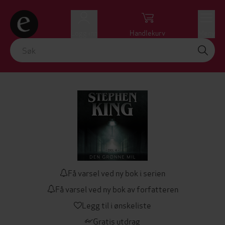
Logg inn
Handlekurv
Meny
Få varsel ved ny bok i serien
Få varsel ved ny bok av forfatteren
Legg til i ønskeliste
Gratis utdrag