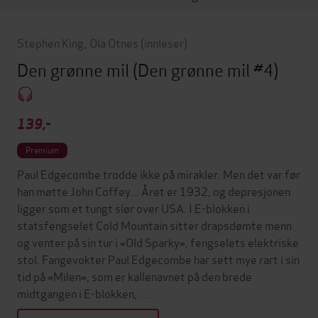
Stephen King
,
Ola Otnes
(innleser)
Den grønne mil
(Den grønne mil #4)
139,-
Premium
Paul Edgecombe trodde ikke på mirakler. Men det var før
han møtte John Coffey... Året er 1932, og depresjonen
ligger som et tungt slør over USA. I E-blokken i
statsfengselet Cold Mountain sitter drapsdømte menn
og venter på sin tur i «Old Sparky», fengselets elektriske
stol. Fangevokter Paul Edgecombe har sett mye rart i sin
tid på «Milen», som er kallenavnet på den brede
midtgangen i E-blokken, …