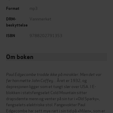
mp3
Format
Vannmerket
DRM-
beskyttelse
9788202791353
ISBN
Om boken
Paul Edgecombe trodde ikke på mirakler. Men det var
før han møtte John Coffey...
Året er 1932, og
depresjonen ligger som et tungt slør over USA. I E-
blokken i statsfengselet Cold Mountain sitter
drapsdømte menn og venter på sin tur i «Old Sparky»,
fengselets elektriske stol. Fangevokter Paul
Edgecombe har sett mye rart i sin tid på «Milen», som er