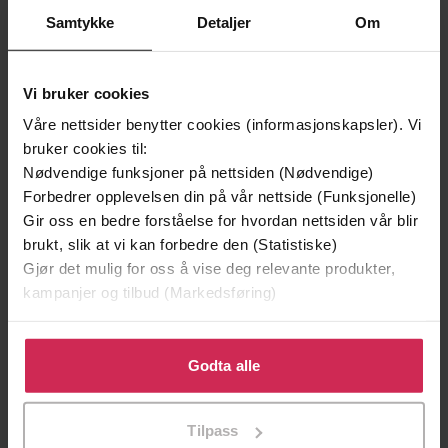
Vinner av Rivertonprisen
Første gang på tilbud
Samtykke
Detaljer
Om
Vi bruker cookies
Våre nettsider benytter cookies (informasjonskapsler). Vi
bruker cookies til:
Nødvendige funksjoner på nettsiden (Nødvendige)
Forbedrer opplevelsen din på vår nettside (Funksjonelle)
Gir oss en bedre forståelse for hvordan nettsiden vår blir
brukt, slik at vi kan forbedre den (Statistiske)
Gjør det mulig for oss å vise deg relevante produkter,
kampanjer og tilbud (Markedsføring)
299,-
399,-
Klikk på «Godta alle» for å gi oss ditt samtykke til å
Minnesota
Døde sjeler synger ikke
bruke cookies for alle disse formålene. Du kan også
Godta alle
Jo Nesbø
Jussi Adler-Olsen
tilpasse ditt samtykke til spesifikke formål ved å klikke
LYDBOK
LYDBOK
på «Tilpass». Du kan når som helst trekke tilbake eller
Tilpass
endre ditt samtykke.