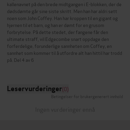
kallenavnet på den brede midtgangen i E-blokken, der de
dødsdømte går sine siste skritt. Men han har aldri sett
noen som John Coffey. Han har kroppen til en gigant og
hjernen til et barn, og han er dømt for en grusom
forbrytelse. På dette stedet, der fangene får den
ultimate straff, vil Edgecombe snart oppdage den
forferdelige, forunderlige sannheten om Coffey, en
sannhet som kommer til å utfordre alt han hittil har trodd
på. Del 4 av 6
Leservurderinger
(0)
Betingelser for brukergenerert innhold
Ingen vurderinger ennå