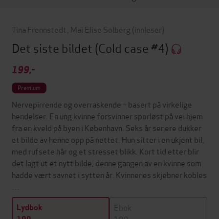
Tina Frennstedt
,
Mai Elise Solberg
(innleser)
Det siste bildet
(Cold case #4)
199,-
Premium
Nervepirrende og overraskende – basert på virkelige
hendelser. En ung kvinne forsvinner sporløst på vei hjem
fra en kveld på byen i København. Seks år senere dukker
et bilde av henne opp på nettet. Hun sitter i en ukjent bil,
med rufsete hår og et stresset blikk. Kort tid etter blir
det lagt ut et nytt bilde, denne gangen av en kvinne som
hadde vært savnet i sytten år. Kvinnenes skjebner kobles
…
Ebok
Lydbok
199,-