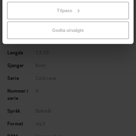
på «Tilpass». Du kan når som helst trekke tilbake eller
Tina Frennstedt
(forfatter),
Anlaug Lia
Forfattere
Tilpass
endre ditt samtykke.
(oversetter),
Mai Elise Solberg
(innleser)
Vigmostad Bjørke
Forlag
Godta utvalgte
26.01.2024
Utgitt
13:16
Lengde
Krim
Sjanger
Cold case
Serie
4
Nummer i
serie
Bokmål
Språk
mp3
Format
Vannmerket