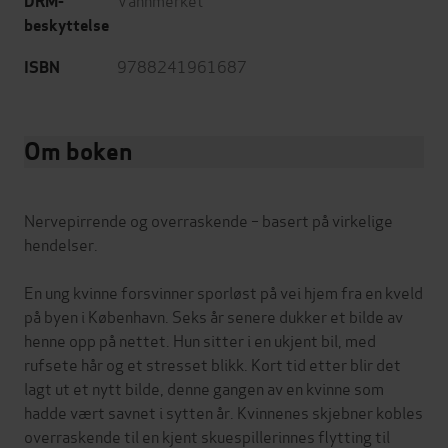
DRM-
beskyttelse
9788241961687
ISBN
Om boken
Nervepirrende og overraskende – basert på virkelige
hendelser.
En ung kvinne forsvinner sporløst på vei hjem fra en kveld
på byen i København. Seks år senere dukker et bilde av
henne opp på nettet. Hun sitter i en ukjent bil, med
rufsete hår og et stresset blikk. Kort tid etter blir det
lagt ut et nytt bilde, denne gangen av en kvinne som
hadde vært savnet i sytten år. Kvinnenes skjebner kobles
overraskende til en kjent skuespillerinnes flytting til