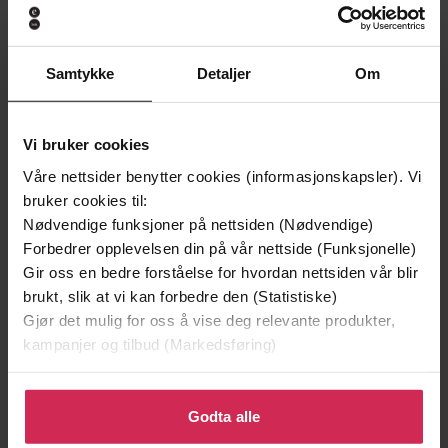
Samtykke
Detaljer
Om
Vi bruker cookies
Våre nettsider benytter cookies (informasjonskapsler). Vi
bruker cookies til:
Nødvendige funksjoner på nettsiden (Nødvendige)
Forbedrer opplevelsen din på vår nettside (Funksjonelle)
Gir oss en bedre forståelse for hvordan nettsiden vår blir
299,-
399,-
brukt, slik at vi kan forbedre den (Statistiske)
Minnesota
Døde sjeler synger ikke
Gjør det mulig for oss å vise deg relevante produkter,
Jo Nesbø
Jussi Adler-Olsen
kampanjer og tilbud (Markedsføring)
LYDBOK
LYDBOK
Klikk på «Godta alle» for å gi oss ditt samtykke til å
bruke cookies for alle disse formålene. Du kan også
Godta alle
tilpasse ditt samtykke til spesifikke formål ved å klikke