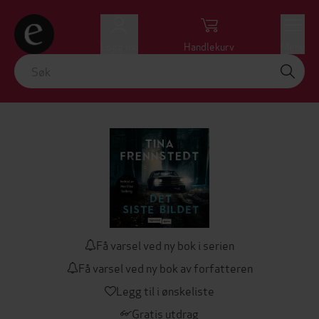
Logg inn
Handlekurv
Meny
Få varsel ved ny bok i serien
Få varsel ved ny bok av forfatteren
Legg til i ønskeliste
Gratis utdrag