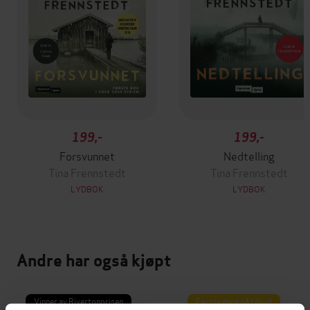
199,-
199,-
Forsvunnet
Nedtelling
Tina Frennstedt
Tina Frennstedt
LYDBOK
LYDBOK
Andre har også kjøpt
Vinner av Rivertonprisen
Første gang på tilbud