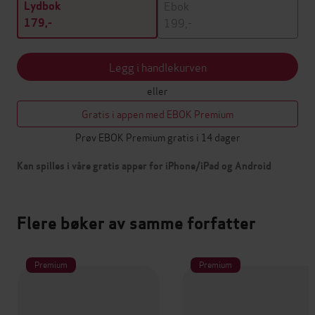
Ebok
Lydbok
199,-
179,-
Legg i handlekurven
eller
Gratis i appen med EBOK Premium
Prøv EBOK Premium gratis i 14 dager
Kan spilles i våre gratis apper for iPhone/iPad og Android
Flere bøker av samme forfatter
Premium
Premium