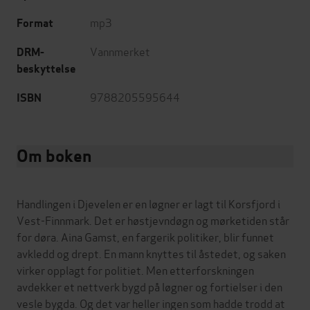
mp3
Format
Vannmerket
DRM-
beskyttelse
9788205595644
ISBN
Om boken
Handlingen i Djevelen er en løgner er lagt til Korsfjord i
Vest-Finnmark. Det er høstjevndøgn og mørketiden står
for døra. Aina Gamst, en fargerik politiker, blir funnet
avkledd og drept. En mann knyttes til åstedet, og saken
virker opplagt for politiet. Men etterforskningen
avdekker et nettverk bygd på løgner og fortielser i den
vesle bygda. Og det var heller ingen som hadde trodd at