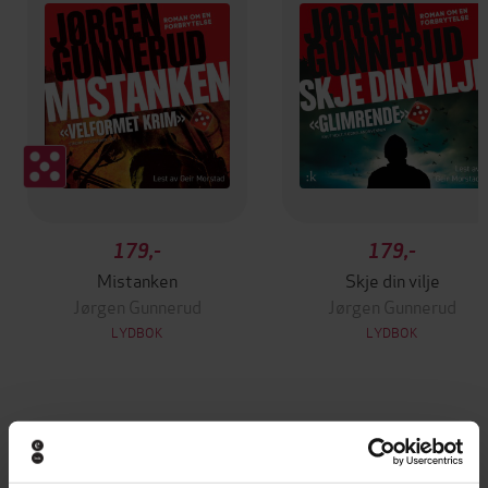
179,-
179,-
Mistanken
Skje din vilje
Jørgen Gunnerud
Jørgen Gunnerud
LYDBOK
LYDBOK
Andre har også kjøpt