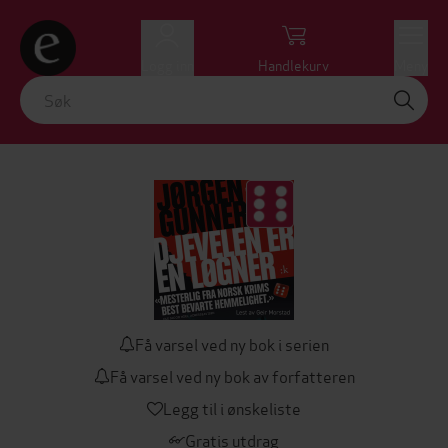
Logg inn
Handlekurv
Meny
Få varsel ved ny bok i serien
Få varsel ved ny bok av forfatteren
Legg til i ønskeliste
Gratis utdrag