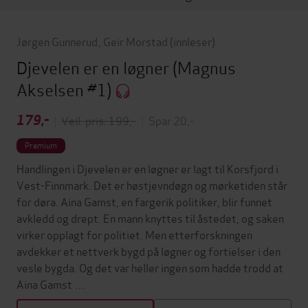
Jørgen Gunnerud
,
Geir Morstad
(innleser)
Djevelen er en løgner
(Magnus
Akselsen #1)
179,-
|
Veil. pris: 199,-
|
Spar 20,-
Premium
Handlingen i Djevelen er en løgner er lagt til Korsfjord i
Vest-Finnmark. Det er høstjevndøgn og mørketiden står
for døra. Aina Gamst, en fargerik politiker, blir funnet
avkledd og drept. En mann knyttes til åstedet, og saken
virker opplagt for politiet. Men etterforskningen
avdekker et nettverk bygd på løgner og fortielser i den
vesle bygda. Og det var heller ingen som hadde trodd at
Aina Gamst …