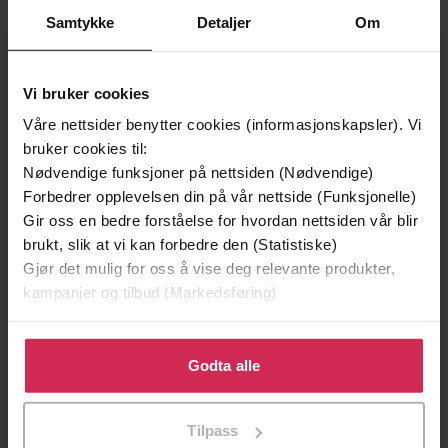
Vinner av Rivertonprisen
Første gang på tilbud
Samtykke
Detaljer
Om
Vi bruker cookies
Våre nettsider benytter cookies (informasjonskapsler). Vi
bruker cookies til:
Nødvendige funksjoner på nettsiden (Nødvendige)
Forbedrer opplevelsen din på vår nettside (Funksjonelle)
Gir oss en bedre forståelse for hvordan nettsiden vår blir
brukt, slik at vi kan forbedre den (Statistiske)
Gjør det mulig for oss å vise deg relevante produkter,
kampanjer og tilbud (Markedsføring)
299,-
399,-
Klikk på «Godta alle» for å gi oss ditt samtykke til å
Minnesota
Døde sjeler synger ikke
bruke cookies for alle disse formålene. Du kan også
Godta alle
Jo Nesbø
Jussi Adler-Olsen
tilpasse ditt samtykke til spesifikke formål ved å klikke
LYDBOK
LYDBOK
på «Tilpass». Du kan når som helst trekke tilbake eller
Tilpass
endre ditt samtykke.