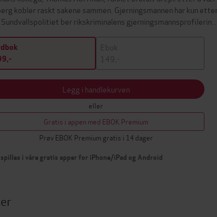
erg kobler raskt sakene sammen. Gjerningsmannen har kun etterl
 Sundvallspolitiet ber rikskriminalens gjerningsmannsprofilerin
Ebok
ydbok
149,-
9,-
Legg i handlekurven
eller
Gratis i appen med EBOK Premium
Prøv EBOK Premium gratis i 14 dager
spilles i våre gratis apper for iPhone/iPad og Android
ter