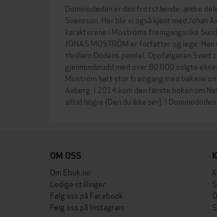
Dominodøden er den frittstående, andre dele
Svensson. Her blir vi også kjent med Johan A
karakterene i Moströms fremgangsrike Sundv
JONAS MOSTRÖM er forfatter og lege. Han 
thrillern Dödens pendel. Oppfølgeren Svart c
gjennombrudd med over 80 000 solgte eksem
Moström hatt stor framgang med bøkene om 
Axberg. I 2014 kom den første boken om Nat
OM OSS
Om Ebok.no
K
Ledige stillinger
S
Følg oss på Facebook
O
Følg oss på Instagram
S