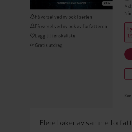
Axb
Når
Få varsel ved ny bok i serien
Få varsel ved ny bok av forfatteren
L
Legg til i ønskeliste
19
Gratis utdrag
Kan 
Flere bøker av samme forfat