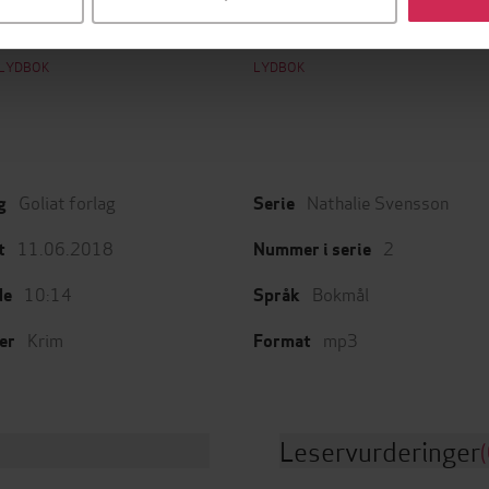
acbeth
Den niende graven
M
o Nesbø
Stefan Ahnhem
J
LYDBOK
LYDBOK
Goliat forlag
Nathalie Svensson
g
Serie
11.06.2018
2
t
Nummer i serie
10:14
Bokmål
de
Språk
Krim
mp3
er
Format
Leservurderinger
(