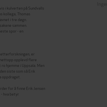
Inge
is i kulverten på Sundvalls
ns kollega, Thomas
avnet i tre døgn.
t sakene sammen.
este spor - en
 etterforskningen, er
r nettopp opplevd flere
t ro hjemme i Uppsala. Men
 den siste som så Erik
ta oppdraget.
rder for å finne Erik Jensen
t - hva betyr