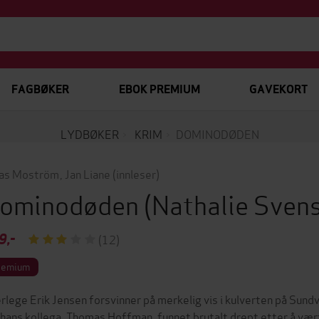
FAGBØKER
EBOK PREMIUM
GAVEKORT
LYDBØKER
KRIM
DOMINODØDEN
as Moström
,
Jan Liane
(innleser)
ominodøden
(Nathalie Sven
9,-
(12)
remium
rlege Erik Jensen forsvinner på merkelig vis i kulverten på Sund
r hans kollega, Thomas Hoffman, funnet brutalt drept etter å vært