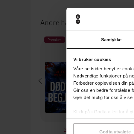
Andre har også kjøpt
Premium
Premium
Samtykke
Vi bruker cookies
Våre nettsider benytter cooki
Nødvendige funksjoner på ne
Forbedrer opplevelsen din på
Gir oss en bedre forståelse fo
Gjør det mulig for oss å vise
Klikk på «Godta alle» for å gi
samtykke til spesifikke formå
349,-
Godta utvalgte