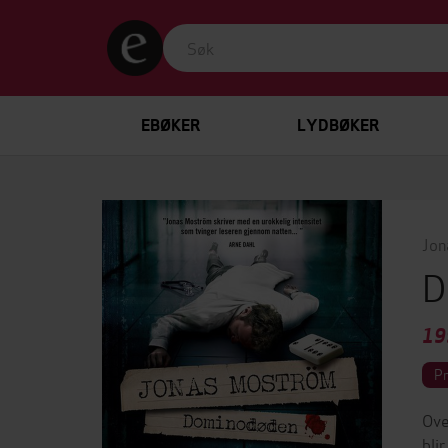
EBØKER
LYDBØKER
Jon
D
19
P
Ove
bli