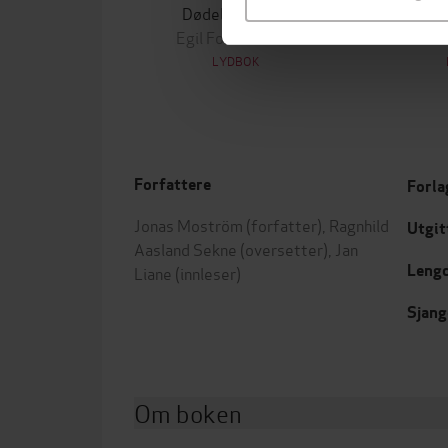
Dødelig begjær
M
Egil Foss Iversen
J
LYDBOK
Forfattere
Forla
Jonas Moström
(forfatter),
Ragnhild
Utgit
Aasland Sekne
(oversetter),
Jan
Leng
Liane
(innleser)
Sjang
Om boken