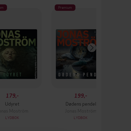
um
Premium
Pr
179,-
199,-
Udyret
Dødens pendel
onas Moström
Jonas Moström
LYDBOK
LYDBOK