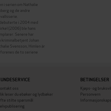
n i serien om Nathalie
xberg og de andre
allsserie.
debuterte i 2004 med
irkel (2006) ble hans
plarer. Senere har
kriminalbetjent Johan
halie Svensson, Himlen är
KUNDESERVICE
BETINGELSER
ontakt oss
Kjøps- og bruksvi
lik leser du ebøker og lydbøker
Personvern
fte stilte spørsmål
Informasjonskaps
elvpublisering