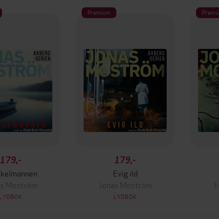
Premium
Premi
179,-
179,-
akelmannen
Evig ild
as Moström
Jonas Moström
J
LYDBOK
LYDBOK