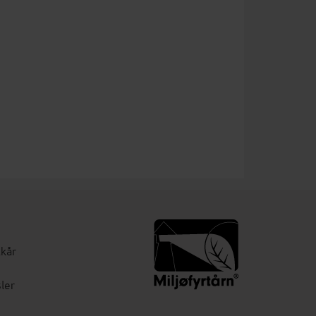
lkår
ler