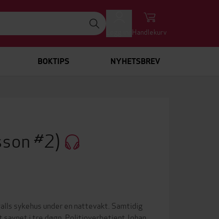
Logg inn
Handlekurv
BOKTIPS
NYHETSBREV
sson #2)
valls sykehus under en nattevakt. Samtidig
 savnet i tre døgn. Politioverbetjent Johan