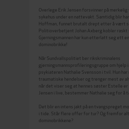
Overlege Erik Jensen forsvinner på merkelig v
sykehus under en nattevakt. Samtidig blir ha
Hoffman, funnet brutalt drept etter å vært s
Politioverbetjent Johan Axberg kobler rask
Gjerningsmannen har kun etterlatt seg ett en
dominobrikke!
Når Sundvallspolitiet ber rikskriminalens
gjerningsmannsprofileringsgruppe om hjelp i
psykiateren Nathalie Svensson i tvil. Hun ha
traumatiske hendelser og trenger mest av al
når det viser seg at hennes søster Estelle er
Jensen i live, bestemmer Nathalie seg for å 
Det blir en intens jakt på en tvangspreget mo
i tide. Står flere offer for tur? Og fremfor al
dominobrikkene?