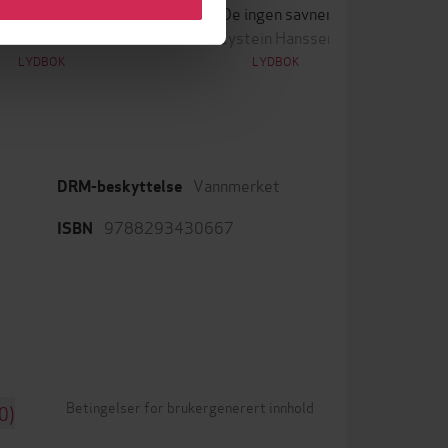
idnattspiker
De ingen savner
onas Moström
Eystein Hanssen
LYDBOK
LYDBOK
Vannmerket
DRM-beskyttelse
9788293430667
ISBN
Betingelser for brukergenerert innhold
0)