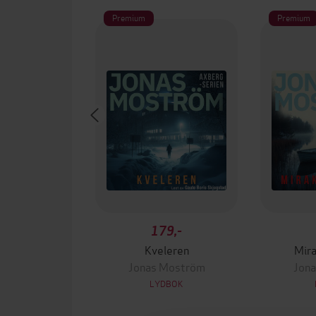
Premium
Premium
179,-
Kveleren
Mir
Jonas Moström
Jon
LYDBOK