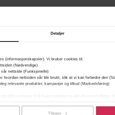
Detaljer
Premi
es (informasjonskapsler). Vi bruker cookies til:
ttsiden (Nødvendige)
 vår nettside (Funksjonelle)
r hvordan nettsiden vår blir brukt, slik at vi kan forbedre den (St
 deg relevante produkter, kampanjer og tilbud (Markedsføring)
 oss ditt samtykke til å bruke cookies for alle disse formålene. D
l ved å klikke på «Tilpass». Du kan når som helst trekke tilbake
169,-
149,-
Tilpass