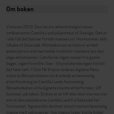
Om boken
Vinteren 2019: Den første adventshelgen reiser
småbarnsmor Camilla Lund på jentetur til Sverige. Det er
i alle fall det hun har fortalt mannen sin. Hun kommer aldri
tilbake til Setesdal. Mistanken om at kona er en helt
annen person enn han hadde trodd blir sterkere hos den
unge ektemannen. Camilla har ingen venner fra gamle
dager, ingen foreldre i live - tilsynelatende ingen fortid i
det hele tatt. I Oslo får Kripos-lederen Agnete Ness
ordre av Riksadvokaten om å innlede en hemmelig
etterforskning av Camilla Lunds forsvinning.
Riksadvokaten vil ha Agnetes beste etterforsker, Ulf
Sommer, på saken. Ordren er at Ulf ikke skal vite noe mer
enn at den uskyldsrene Camilla Lund fra Setesdal har
forsvunnet. Agnete blir derimot utsyrt med en hemmelig
mappe med sakspapirer. Inni mappa ligger gamle bilder