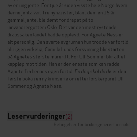
av en ung jente. For tjue år siden visste hele Norge hvem
denne jenta var. Tre nynazister, blant dem en 15 år
gammel jente, ble dømt for drapet på to
innvandrergutter i Oslo. Det var den mest rystende
drapssaken landet hadde opplevd. For Agnete Ness er
alt personlig. Den svarte avgrunnen hun trodde var fortid
blir igjen virkelig. Camilla Lunds forsvinning blir starten
på Agnetes største mareritt. For Ulf Sommer blir alt et
kappløp mot tiden. Han er den eneste som kan redde
Agnete fra hennes egen fortid.
En dag skal du dø
er den
første boka i en ny krimserie om etterforskerparet Ulf
Sommer og Agnete Ness.
Leservurderinger
(2)
Betingelser for brukergenerert innhold