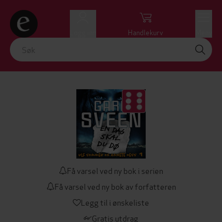
Logg inn
Handlekurv
Meny
Få varsel ved ny bok i serien
Få varsel ved ny bok av forfatteren
Legg til i ønskeliste
Gratis utdrag