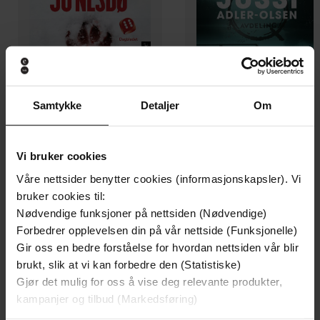
Samtykke
Detaljer
Om
299,-
399,-
Vi bruker cookies
Minnesota
Døde sjeler synger ikke
Jo Nesbø
Jussi Adler-Olsen
Våre nettsider benytter cookies (informasjonskapsler). Vi
LYDBOK
LYDBOK
bruker cookies til:
Nødvendige funksjoner på nettsiden (Nødvendige)
Forbedrer opplevelsen din på vår nettside (Funksjonelle)
Gir oss en bedre forståelse for hvordan nettsiden vår blir
brukt, slik at vi kan forbedre den (Statistiske)
Gard Sveen
(forfatter),
Kjersti Idem
Forfattere
Gjør det mulig for oss å vise deg relevante produkter,
(innleser)
kampanjer og tilbud (Markedsføring)
Cappelen Damm
Forlag