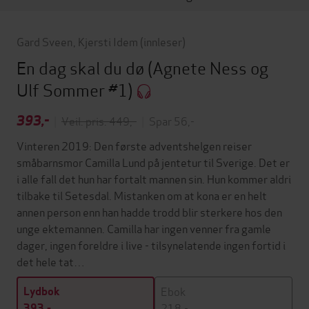
Gard Sveen
,
Kjersti Idem
(innleser)
En dag skal du dø
(Agnete Ness og
Ulf Sommer #1)
393,-
|
Veil. pris: 449,-
|
Spar 56,-
Vinteren 2019: Den første adventshelgen reiser
småbarnsmor Camilla Lund på jentetur til Sverige. Det er
i alle fall det hun har fortalt mannen sin. Hun kommer aldri
tilbake til Setesdal. Mistanken om at kona er en helt
annen person enn han hadde trodd blir sterkere hos den
unge ektemannen. Camilla har ingen venner fra gamle
dager, ingen foreldre i live - tilsynelatende ingen fortid i
det hele tat…
Ebok
Lydbok
218,-
393,-