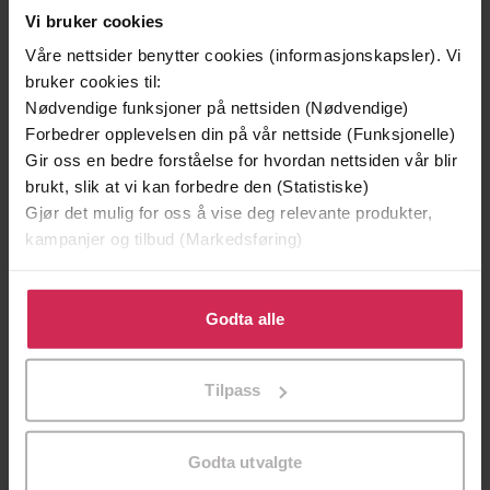
Vi bruker cookies
Våre nettsider benytter cookies (informasjonskapsler). Vi
bruker cookies til:
Nødvendige funksjoner på nettsiden (Nødvendige)
199,-
349,-
Forbedrer opplevelsen din på vår nettside (Funksjonelle)
Minnesota
Utskudd
Gir oss en bedre forståelse for hvordan nettsiden vår blir
Jo Nesbø
Jørn Lier Horst
brukt, slik at vi kan forbedre den (Statistiske)
EBOK
EBOK
Gjør det mulig for oss å vise deg relevante produkter,
kampanjer og tilbud (Markedsføring)
Klikk på «Godta alle» for å gi oss ditt samtykke til å
bruke cookies for alle disse formålene. Du kan også
Godta alle
Lisa Scottoline
(forfatter),
George
Forfattere
tilpasse ditt samtykke til spesifikke formål ved å klikke
Newbern
(innleser)
på «Tilpass». Du kan når som helst trekke tilbake eller
Tilpass
Headline
Forlag
endre ditt samtykke.
14.04.2015
Utgitt
Godta utvalgte
13:33
Lengde