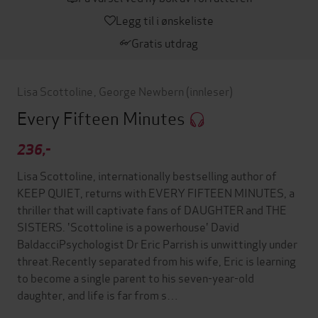
Legg til i ønskeliste
Gratis utdrag
Lisa Scottoline
,
George Newbern
(innleser)
Every Fifteen Minutes
236,-
Lisa Scottoline, internationally bestselling author of
KEEP QUIET, returns with EVERY FIFTEEN MINUTES, a
thriller that will captivate fans of DAUGHTER and THE
SISTERS. 'Scottoline is a powerhouse' David
BaldacciPsychologist Dr Eric Parrish is unwittingly under
threat.Recently separated from his wife, Eric is learning
to become a single parent to his seven-year-old
daughter, and life is far from s…