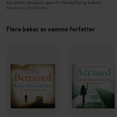
Kan spilles i våre gratis apper for iPhone/iPad og Android
Kan lastes ned på PC/Mac
Flere bøker av samme forfatter