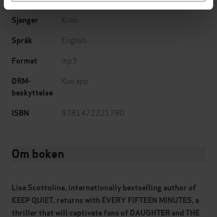
Krim
Sjanger
English
Språk
mp3
Format
Kun app
DRM-
beskyttelse
9781472221780
ISBN
Om boken
Lisa Scottoline, internationally bestselling author of
KEEP QUIET, returns with EVERY FIFTEEN MINUTES, a
thriller that will captivate fans of DAUGHTER and THE