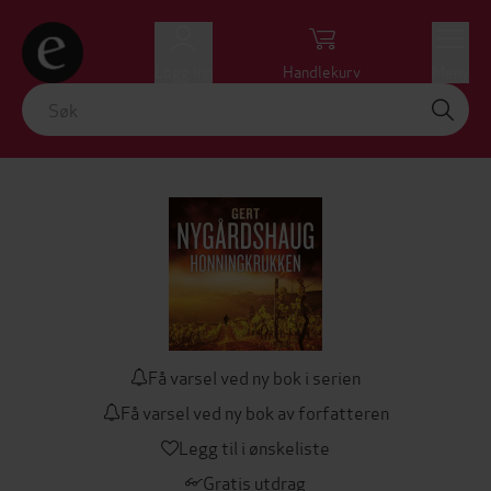
Logg inn
Handlekurv
Meny
Få varsel ved ny bok i serien
Få varsel ved ny bok av forfatteren
Legg til i ønskeliste
Gratis utdrag