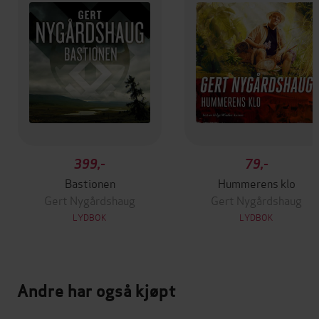
399,-
79,-
Bastionen
Hummerens klo
Gert Nygårdshaug
Gert Nygårdshaug
LYDBOK
LYDBOK
Andre har også kjøpt