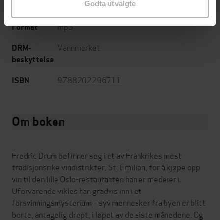
Godta utvalgte
Bokmål
Språk
mp3
Format
Vannmerket
DRM-
beskyttelse
9788202296711
ISBN
Om boken
Fredric Drum befinner seg i et av Frankrikes mest
tradisjonsrike vindistrikter, St. Emilion, for å kjøpe opp
vin til den lille Oslo-restauranten han er medeier i.
Uforvarende vikles han gradvis inn i et
forsvinningsmysterium – syv mennesker fra byen er blitt
borte, antagelig drept, i løpet av de siste månedene. Og