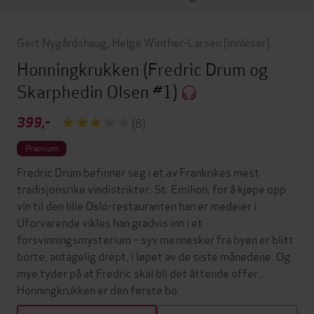
Gert Nygårdshaug
,
Helge Winther-Larsen
(innleser)
Honningkrukken
(Fredric Drum og
Skarphedin Olsen #1)
399,-
(8)
Premium
Fredric Drum befinner seg i et av Frankrikes mest
tradisjonsrike vindistrikter, St. Emilion, for å kjøpe opp
vin til den lille Oslo-restauranten han er medeier i.
Uforvarende vikles han gradvis inn i et
forsvinningsmysterium – syv mennesker fra byen er blitt
borte, antagelig drept, i løpet av de siste månedene. Og
mye tyder på at Fredric skal bli det åttende offer…
Honningkrukken er den første bo…