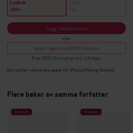
Ebok
Lydbok
79,-
399,-
Legg i handlekurven
eller
Gratis i appen med EBOK Premium
Prøv EBOK Premium gratis i 14 dager
Kan spilles i våre gratis apper for iPhone/iPad og Android
Flere bøker av samme forfatter
Premium
Premium