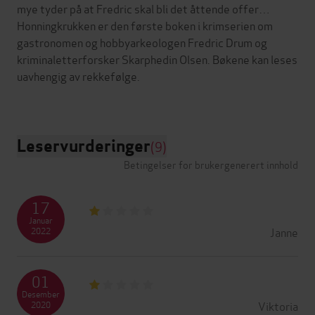
mye tyder på at Fredric skal bli det åttende offer…
Honningkrukken er den første boken i krimserien om
gastronomen og hobbyarkeologen Fredric Drum og
kriminaletterforsker Skarphedin Olsen. Bøkene kan leses
uavhengig av rekkefølge.
Leservurderinger
(9)
Betingelser for brukergenerert innhold
17
Januar
Janne
2022
01
Desember
Viktoria
2020