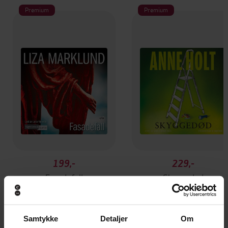
Premium
Premium
199,-
229,-
Fasadefall
Skyggedød
Liza Marklund
Anne Holt
LYDBOK
LYDBOK
Samtykke
Detaljer
Om