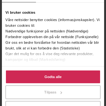
Vi bruker cookies
første bok i serien om Fredric Drum og
Undertittel
Skarphedin Olsen
Våre nettsider benytter cookies (informasjonskapsler). Vi
bruker cookies til:
Gert Nygårdshaug
(forfatter),
Helge
Forfattere
Nødvendige funksjoner på nettsiden (Nødvendige)
Winther-Larsen
(innleser)
Forbedrer opplevelsen din på vår nettside (Funksjonelle)
Gir oss en bedre forståelse for hvordan nettsiden vår blir
Cappelen Damm
Forlag
brukt, slik at vi kan forbedre den (Statistiske)
11.11.2008
Utgitt
Gjør det mulig for oss å vise deg relevante produkter,
kampanjer og tilbud (Markedsføring)
7:00
Lengde
Klikk på «Godta alle» for å gi oss ditt samtykke til å
Krim
Sjanger
bruke cookies for alle disse formålene. Du kan også
Godta alle
tilpasse ditt samtykke til spesifikke formål ved å klikke
Fredric Drum og Skarphedin Olsen
Serie
på «Tilpass». Du kan når som helst trekke tilbake eller
Tilpass
1
Nummer i
endre ditt samtykke.
serie