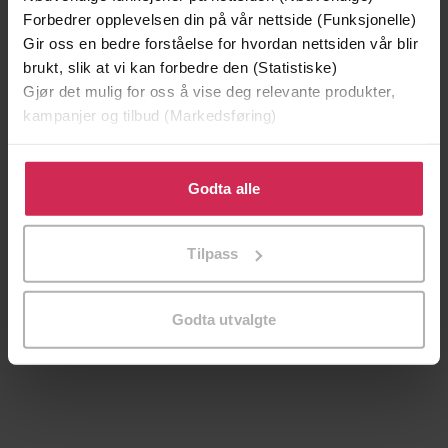
Forbedrer opplevelsen din på vår nettside (Funksjonelle)
Gir oss en bedre forståelse for hvordan nettsiden vår blir
brukt, slik at vi kan forbedre den (Statistiske)
Gjør det mulig for oss å vise deg relevante produkter,
kampanjer og tilbud (Markedsføring)
Klikk på «Godta alle» for å gi oss ditt samtykke til å
bruke cookies for alle disse formålene. Du kan også
Godta alle
tilpasse ditt samtykke til spesifikke formål ved å klikke
på «Tilpass». Du kan når som helst trekke tilbake eller
Tilpass
endre ditt samtykke.
349,-
229,-
Mordkoden
Gutten som elsket rådyr
Godta utvalgte
Helge Thime-Iversen
Samuel Bjørk
LYDBOK
LYDBOK