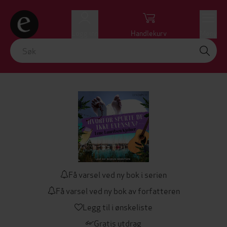
Logg inn
Handlekurv
Meny
Få varsel ved ny bok i serien
Få varsel ved ny bok av forfatteren
Legg til i ønskeliste
Gratis utdrag